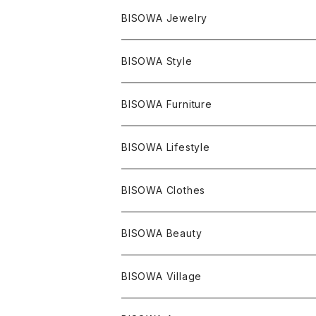
マスタークリスタル / 水晶
BISOWA Jewelry
エレスチャル
石の種類別
ネックレス／ペンダント
BISOWA Style
ライトニング
アメジスト
宇佐美聖子
産地別
ピアス
ONE PIECE
BISOWA Furniture
レムリアンシード
アクアマリン
絹麻 ~kenma~
ヒマラヤ
宇佐美聖子
ヘンプ
ブレスレット
PANTS
のるすく
BISOWA Lifestyle
レコードキーパー
シトリン
Others
ブラジル
Others
オーガニックコットン
宇佐美聖子
ヘンプ
リング
T-SHIRT
Music
BISOWA Clothes
シャーマンダウ
スギライト
アーカンソー
バンブー
Others
オーガニックコットン
オーガニックコットン
宇佐美聖子
サンキャッチャー
leggings
浄化アイテム
麻
BISOWA Beauty
ダブルターミネイテッド
スーパーセブン
コロンビア
オーガニックフリース
バンブー
ヘンプコットン
Niceness Music
ヘンプ
Cosmic Hemp 麻炭
ヘアアクセサリー
Others
オラクルカード
絹
ヘンプオイル
BISOWA Village
ツインソウル
ターコイズ
メキシコ
フリース
リネン
バンブー
オーガニックコットン
セージ