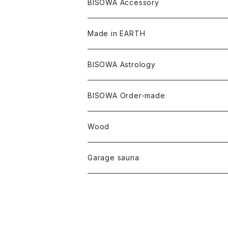
ヘンプ
イヤリング
Underwear
キャンドル
Others
Bisowa Club Room
BISOWA Accessory
メタモルフォーゼス
デュモルチェライト
マダガスカル
リネン
リネン
バンブー
石磨き布
オーガニックコットン
HAZE 和蝋燭
キーホルダー
陶器
オーガニックコットン
ヘアゴム
Made in EARTH
セルフフィールド
タンザナイト
中国
リネン
SANGA お香
バンブー
縁キャンドル
大蝶恵美子
宇佐美聖子
Cosmic hemp
バンブー
Misakubo Japan
BISOWA Astrology
ファントム
チャロアイト
アメリカ
やくすぎ香
ワイルドヘンプ
Tomoko Uemura Art 麻炭陶器
碧-AOI-の松葉天然酵母パン
YUGEN GLASS
オーガニックフリース
Uwajima Japan
BISOWA Order-made
カテドラル
トパーズ
ドイツ
ワイルドシルク
others
∞Seiko Usami∞
Wood
セプター
トルマリン
リネン
foods
Garage sauna
クォーツインクォーツ
ムーンストーン
SHIN-ON
ドルフィン
ラピスラズリ
ギャッベ
ガーデンクォーツ
ラブラドライト