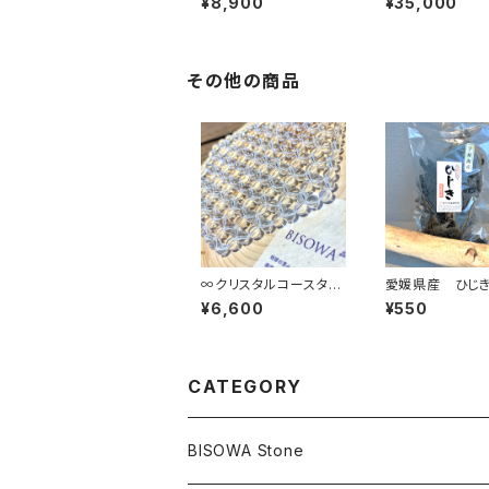
¥8,900
¥35,000
車のタビ→
その他の商品
∞クリスタルコースター
愛媛県産 ひじ
∞
¥6,600
¥550
CATEGORY
BISOWA Stone