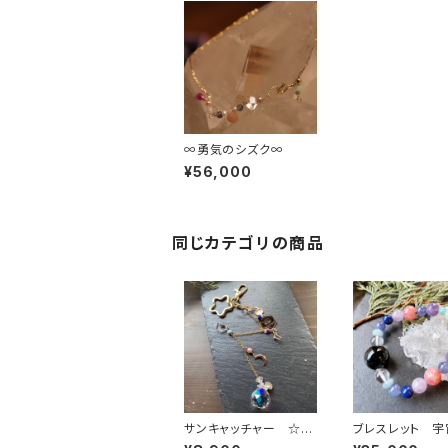
∞勇気のシズク∞
¥56,000
同じカテゴリの商品
サンキャッチャー ☆星
ブレスレット 宇
の駅＊星の唄♪途中下
実タチとアソボウ