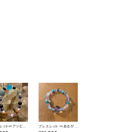
レット∞アソビの
ブレスレット ∞あるがま
igamiと共にイキ
まのココロのMEをヒラ