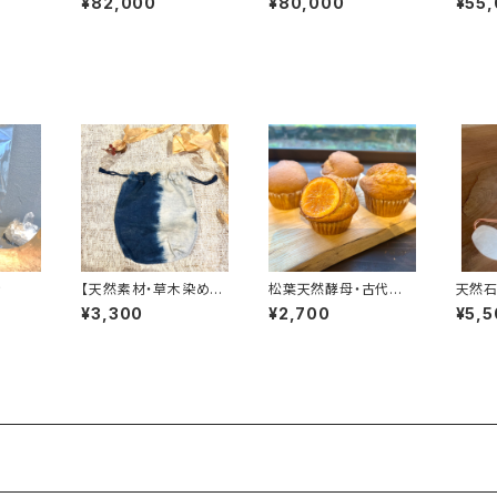
¥82,000
¥80,000
¥55
ドロウ♪∞
ヲシテ
き
【天然素材・草木染め】
松葉天然酵母・古代小
天然石
巾着ポーチ・ヘンプコッ
麦のマフィン【6個】
ラクォ
¥3,300
¥2,700
¥5,5
トン L