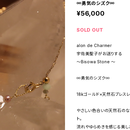
∞勇気のシズク∞
¥56,000
SOLD OUT
alon de Charmer
宇佐美聖子がお送りする
〜Bisowa Stone 〜
∞勇気のシズク∞
18kゴールド×天然石ブレス
やさしい色合いの天然石のな
ト。
流れやゆらめきを感じる美し