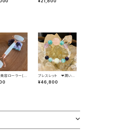
,000
¥21,800
∞
ク∞
美容ローラー(テ
ブレスレット ❤潤いと
ーツ)
愛のミチタ世界の中で
00
¥46,800
❤