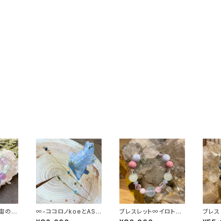
宙の果
∞-ココロノkoeとASO
ブレスレット∞イロトリ
ブレス
BO宇-∞
ドリノ天使とウタッテオ
kam