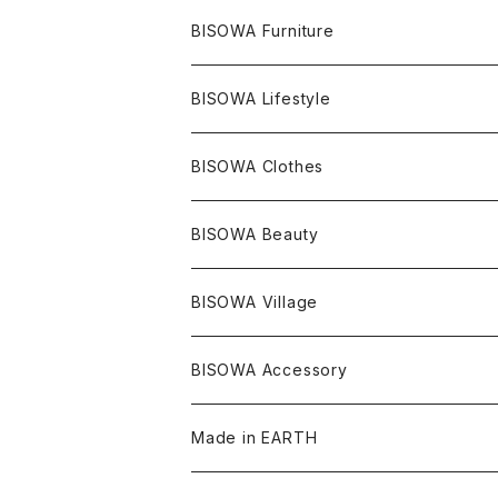
ライトニング
アメジスト
宇佐美聖子
産地別
ピアス
ONE PIECE
BISOWA Furniture
レムリアンシード
アクアマリン
絹麻 ~kenma~
ヒマラヤ
宇佐美聖子
ヘンプ
ブレスレット
PANTS
のるすく
BISOWA Lifestyle
レコードキーパー
シトリン
Others
ブラジル
Others
オーガニックコットン
宇佐美聖子
ヘンプ
リング
T-SHIRT
Music
BISOWA Clothes
シャーマンダウ
スギライト
アーカンソー
バンブー
Others
オーガニックコットン
オーガニックコットン
宇佐美聖子
サンキャッチャー
leggings
浄化アイテム
麻
BISOWA Beauty
ダブルターミネイテッド
スーパーセブン
コロンビア
オーガニックフリース
バンブー
ヘンプコットン
Niceness Music
ヘンプ
Cosmic Hemp 麻炭
ヘアアクセサリー
Others
オラクルカード
絹
ヘンプオイル
BISOWA Village
ツインソウル
ターコイズ
メキシコ
フリース
リネン
バンブー
オーガニックコットン
セージ
ヘンプ
イヤリング
Underwear
キャンドル
Others
Bisowa Club Room
BISOWA Accessory
メタモルフォーゼス
デュモルチェライト
マダガスカル
リネン
リネン
バンブー
石磨き布
オーガニックコットン
HAZE 和蝋燭
キーホルダー
陶器
オーガニックコットン
ヘアゴム
Made in EARTH
セルフフィールド
タンザナイト
中国
リネン
SANGA お香
バンブー
縁キャンドル