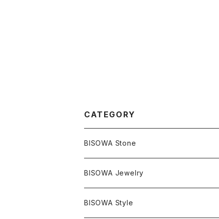
CATEGORY
BISOWA Stone
マスタークリスタル / 水晶
BISOWA Jewelry
エレスチャル
石の種類別
ネックレス／ペンダント
BISOWA Style