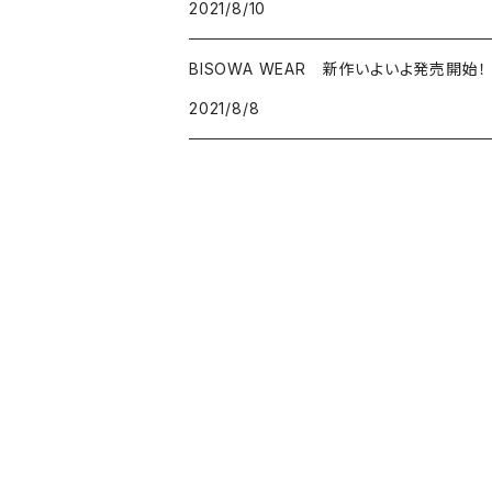
2021/8/10
ハーキマーダイアモンド
BISOWA WEAR 新作いよいよ発売開始！
スモーキークォーツ
2021/8/8
ガーデンクォーツ
モリオン
パイライト
クリソコラ
フローライト
カルサイト