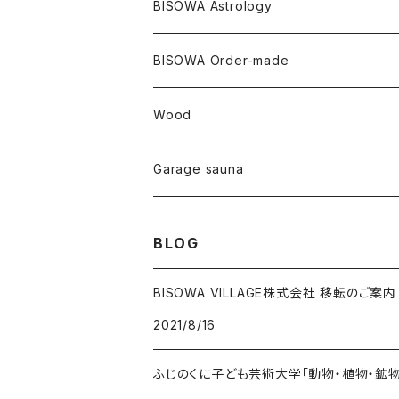
大蝶恵美子
宇佐美聖子
Cosmic hemp
バンブー
Misakubo Japan
BISOWA Astrology
ファントム
チャロアイト
アメリカ
やくすぎ香
ワイルドヘンプ
Tomoko Uemura Art 麻炭陶器
碧-AOI-の松葉天然酵母パン
YUGEN GLASS
オーガニックフリース
Uwajima Japan
BISOWA Order-made
カテドラル
トパーズ
ドイツ
ワイルドシルク
others
∞Seiko Usami∞
Wood
セプター
トルマリン
リネン
foods
Garage sauna
クォーツインクォーツ
ムーンストーン
SHIN-ON
ドルフィン
ラピスラズリ
BLOG
ギャッベ
ガーデンクォーツ
ラブラドライト
BISOWA VILLAGE株式会社 移転のご案内
2021/8/16
能作
ルチルクォーツ
ふじのくに子ども芸術大学「動物・植物・鉱
ラリマー