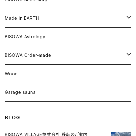
メタモルフォーゼス
デュモルチェライト
マダガスカル
リネン
リネン
バンブー
石磨き布
オーガニックコットン
HAZE 和蝋燭
キーホルダー
陶器
オーガニックコットン
ヘアゴム
Made in EARTH
セルフフィールド
タンザナイト
中国
リネン
SANGA お香
バンブー
縁キャンドル
大蝶恵美子
宇佐美聖子
Cosmic hemp
バンブー
Misakubo Japan
BISOWA Astrology
ファントム
チャロアイト
アメリカ
やくすぎ香
ワイルドヘンプ
Tomoko Uemura Art 麻炭陶器
碧-AOI-の松葉天然酵母パン
YUGEN GLASS
オーガニックフリース
Uwajima Japan
BISOWA Order-made
カテドラル
トパーズ
ドイツ
ワイルドシルク
others
∞Seiko Usami∞
Wood
セプター
トルマリン
リネン
foods
Garage sauna
クォーツインクォーツ
ムーンストーン
SHIN-ON
ドルフィン
ラピスラズリ
BLOG
ギャッベ
ガーデンクォーツ
ラブラドライト
BISOWA VILLAGE株式会社 移転のご案内