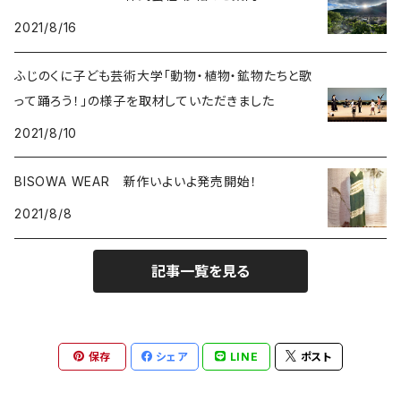
2021/8/16
能作
ルチルクォーツ
ふじのくに子ども芸術大学「動物・植物・鉱物たちと歌
ラリマー
って踊ろう！」の様子を取材していただきました
2021/8/10
ハーキマーダイアモンド
BISOWA WEAR 新作いよいよ発売開始！
スモーキークォーツ
2021/8/8
ガーデンクォーツ
記事一覧を見る
モリオン
パイライト
保存
シェア
LINE
ポスト
クリソコラ