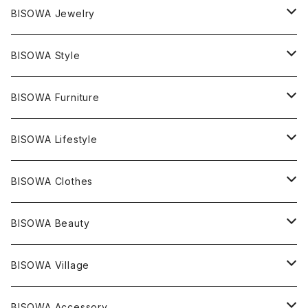
マスタークリスタル / 水晶
BISOWA Jewelry
エレスチャル
石の種類別
ネックレス／ペンダント
BISOWA Style
ライトニング
アメジスト
宇佐美聖子
産地別
ピアス
ONE PIECE
BISOWA Furniture
レムリアンシード
アクアマリン
絹麻 ~kenma~
ヒマラヤ
宇佐美聖子
ヘンプ
ブレスレット
PANTS
のるすく
BISOWA Lifestyle
レコードキーパー
シトリン
Others
ブラジル
Others
オーガニックコットン
宇佐美聖子
ヘンプ
リング
T-SHIRT
Music
BISOWA Clothes
シャーマンダウ
スギライト
アーカンソー
バンブー
Others
オーガニックコットン
オーガニックコットン
宇佐美聖子
サンキャッチャー
leggings
浄化アイテム
麻
BISOWA Beauty
ダブルターミネイテッド
スーパーセブン
コロンビア
オーガニックフリース
バンブー
ヘンプコットン
Niceness Music
ヘンプ
Cosmic Hemp 麻炭
ヘアアクセサリー
Others
オラクルカード
絹
ヘンプオイル
BISOWA Village
ツインソウル
ターコイズ
メキシコ
フリース
リネン
バンブー
オーガニックコットン
セージ
ヘンプ
イヤリング
Underwear
キャンドル
Others
Bisowa Club Room
BISOWA Accessory