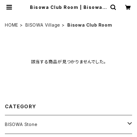
Bisowa Club Room | Bisowa b
y ⁂Asterism Unity Space LL
C.
HOME
BISOWA Village
Bisowa Club Room
該当する商品が見つかりませんでした。
CATEGORY
BISOWA Stone