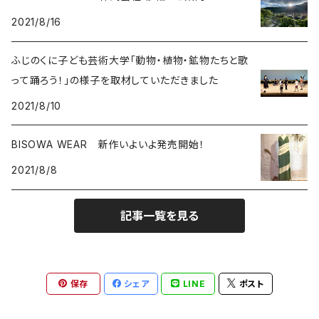
2021/8/16
能作
ルチルクォーツ
ふじのくに子ども芸術大学「動物・植物・鉱物たちと歌
ラリマー
って踊ろう！」の様子を取材していただきました
2021/8/10
ハーキマーダイアモンド
BISOWA WEAR 新作いよいよ発売開始！
スモーキークォーツ
2021/8/8
ガーデンクォーツ
記事一覧を見る
モリオン
パイライト
保存
シェア
LINE
ポスト
クリソコラ