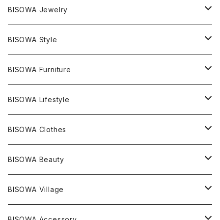
マスタークリスタル / 水晶
BISOWA Jewelry
エレスチャル
石の種類別
ネックレス／ペンダント
BISOWA Style
ライトニング
アメジスト
宇佐美聖子
産地別
ピアス
ONE PIECE
BISOWA Furniture
レムリアンシード
アクアマリン
絹麻 ~kenma~
ヒマラヤ
宇佐美聖子
ヘンプ
ブレスレット
PANTS
のるすく
BISOWA Lifestyle
レコードキーパー
シトリン
Others
ブラジル
Others
オーガニックコットン
宇佐美聖子
ヘンプ
リング
T-SHIRT
Music
BISOWA Clothes
シャーマンダウ
スギライト
アーカンソー
バンブー
Others
オーガニックコットン
オーガニックコットン
宇佐美聖子
サンキャッチャー
leggings
浄化アイテム
麻
BISOWA Beauty
ダブルターミネイテッド
スーパーセブン
コロンビア
オーガニックフリース
バンブー
ヘンプコットン
Niceness Music
ヘンプ
Cosmic Hemp 麻炭
ヘアアクセサリー
Others
オラクルカード
絹
ヘンプオイル
BISOWA Village
ツインソウル
ターコイズ
メキシコ
フリース
リネン
バンブー
オーガニックコットン
セージ
ヘンプ
イヤリング
Underwear
キャンドル
Others
Bisowa Club Room
BISOWA Accessory