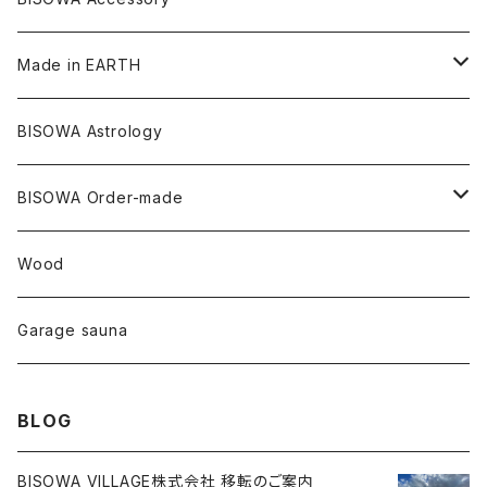
メタモルフォーゼス
デュモルチェライト
マダガスカル
リネン
リネン
バンブー
石磨き布
オーガニックコットン
HAZE 和蝋燭
キーホルダー
陶器
オーガニックコットン
ヘアゴム
Made in EARTH
セルフフィールド
タンザナイト
中国
リネン
SANGA お香
バンブー
縁キャンドル
大蝶恵美子
宇佐美聖子
Cosmic hemp
バンブー
Misakubo Japan
BISOWA Astrology
ファントム
チャロアイト
アメリカ
やくすぎ香
ワイルドヘンプ
Tomoko Uemura Art 麻炭陶器
碧-AOI-の松葉天然酵母パン
YUGEN GLASS
オーガニックフリース
Uwajima Japan
BISOWA Order-made
カテドラル
トパーズ
ドイツ
ワイルドシルク
others
∞Seiko Usami∞
Wood
セプター
トルマリン
リネン
foods
Garage sauna
クォーツインクォーツ
ムーンストーン
SHIN-ON
ドルフィン
ラピスラズリ
BLOG
ギャッベ
ガーデンクォーツ
ラブラドライト
BISOWA VILLAGE株式会社 移転のご案内