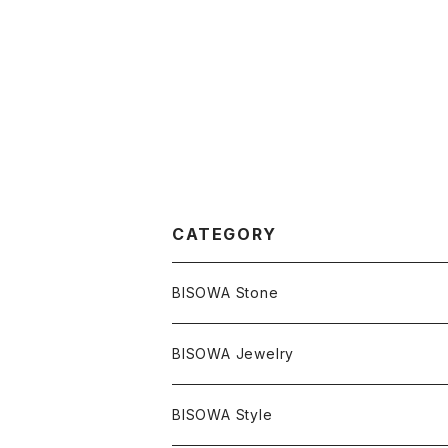
CATEGORY
BISOWA Stone
マスタークリスタル / 水晶
BISOWA Jewelry
エレスチャル
石の種類別
ネックレス／ペンダント
BISOWA Style