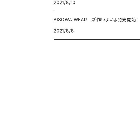
2021/8/10
ハーキマーダイアモンド
BISOWA WEAR 新作いよいよ発売開始！
スモーキークォーツ
2021/8/8
ガーデンクォーツ
モリオン
パイライト
クリソコラ
フローライト
カルサイト