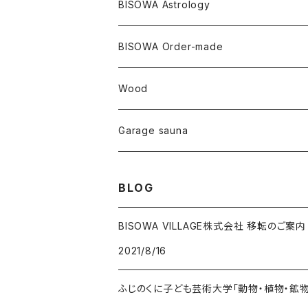
大蝶恵美子
宇佐美聖子
Cosmic hemp
バンブー
Misakubo Japan
BISOWA Astrology
ファントム
チャロアイト
アメリカ
やくすぎ香
ワイルドヘンプ
Tomoko Uemura Art 麻炭陶器
碧-AOI-の松葉天然酵母パン
YUGEN GLASS
オーガニックフリース
Uwajima Japan
BISOWA Order-made
カテドラル
トパーズ
ドイツ
ワイルドシルク
others
∞Seiko Usami∞
Wood
セプター
トルマリン
リネン
foods
Garage sauna
クォーツインクォーツ
ムーンストーン
SHIN-ON
ドルフィン
ラピスラズリ
BLOG
ギャッベ
ガーデンクォーツ
ラブラドライト
BISOWA VILLAGE株式会社 移転のご案内
2021/8/16
能作
ルチルクォーツ
ふじのくに子ども芸術大学「動物・植物・鉱
ラリマー