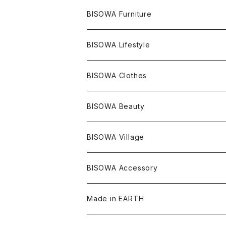
ライトニング
アメジスト
宇佐美聖子
産地別
ピアス
ONE PIECE
BISOWA Furniture
レムリアンシード
アクアマリン
絹麻 ~kenma~
ヒマラヤ
宇佐美聖子
ヘンプ
ブレスレット
PANTS
のるすく
BISOWA Lifestyle
レコードキーパー
シトリン
Others
ブラジル
Others
オーガニックコットン
宇佐美聖子
ヘンプ
リング
T-SHIRT
Music
BISOWA Clothes
シャーマンダウ
スギライト
アーカンソー
バンブー
Others
オーガニックコットン
オーガニックコットン
宇佐美聖子
サンキャッチャー
leggings
浄化アイテム
麻
BISOWA Beauty
ダブルターミネイテッド
スーパーセブン
コロンビア
オーガニックフリース
バンブー
ヘンプコットン
Niceness Music
ヘンプ
Cosmic Hemp 麻炭
ヘアアクセサリー
Others
オラクルカード
絹
ヘンプオイル
BISOWA Village
ツインソウル
ターコイズ
メキシコ
フリース
リネン
バンブー
オーガニックコットン
セージ
ヘンプ
イヤリング
Underwear
キャンドル
Others
Bisowa Club Room
BISOWA Accessory
メタモルフォーゼス
デュモルチェライト
マダガスカル
リネン
リネン
バンブー
石磨き布
オーガニックコットン
HAZE 和蝋燭
キーホルダー
陶器
オーガニックコットン
ヘアゴム
Made in EARTH
セルフフィールド
タンザナイト
中国
リネン
SANGA お香
バンブー
縁キャンドル