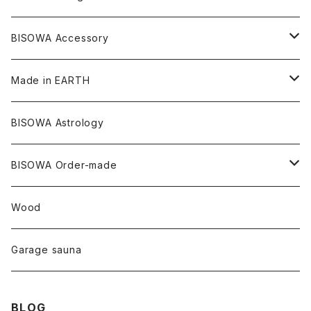
ツインソウル
ターコイズ
メキシコ
フリース
リネン
バンブー
オーガニックコットン
セージ
ヘンプ
イヤリング
Underwear
キャンドル
Others
Bisowa Club Room
BISOWA Accessory
メタモルフォーゼス
デュモルチェライト
マダガスカル
リネン
リネン
バンブー
石磨き布
オーガニックコットン
HAZE 和蝋燭
キーホルダー
陶器
オーガニックコットン
ヘアゴム
Made in EARTH
セルフフィールド
タンザナイト
中国
リネン
SANGA お香
バンブー
縁キャンドル
大蝶恵美子
宇佐美聖子
Cosmic hemp
バンブー
Misakubo Japan
BISOWA Astrology
ファントム
チャロアイト
アメリカ
やくすぎ香
ワイルドヘンプ
Tomoko Uemura Art 麻炭陶器
碧-AOI-の松葉天然酵母パン
YUGEN GLASS
オーガニックフリース
Uwajima Japan
BISOWA Order-made
カテドラル
トパーズ
ドイツ
ワイルドシルク
others
∞Seiko Usami∞
Wood
セプター
トルマリン
リネン
foods
Garage sauna
クォーツインクォーツ
ムーンストーン
SHIN-ON
ドルフィン
ラピスラズリ
BLOG