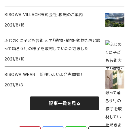
ギャッベ
ガーデンクォーツ
ラブラドライト
BISOWA VILLAGE株式会社 移転のご案内
2021/8/16
能作
ルチルクォーツ
ふじのくに子ども芸術大学「動物・植物・鉱物たちと歌
ラリマー
って踊ろう！」の様子を取材していただきました
2021/8/10
ハーキマーダイアモンド
BISOWA WEAR 新作いよいよ発売開始！
スモーキークォーツ
2021/8/8
ガーデンクォーツ
記事一覧を見る
モリオン
パイライト