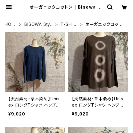
オーガニックコットン | Bisowa by
⁂Asterism Unity Space LLC.
HOM
BISOWA Styl
T-SHIR
オーガニックコット
E
e
T
ン
【天然素材・草木染め】Unis
【天然素材・草木染め】Unis
ex ロングTシャツ ヘンプコ
ex ロングTシャツ ヘンプコ
ットン 無地
ットン柄あり
¥9,020
¥9,020