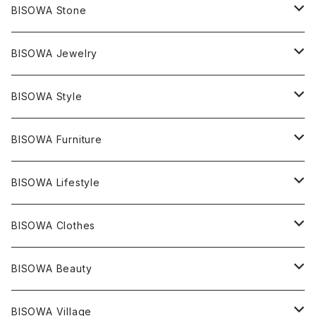
BISOWA Stone
マスタークリスタル / 水晶
BISOWA Jewelry
エレスチャル
石の種類別
ネックレス／ペンダント
BISOWA Style
ライトニング
アメジスト
宇佐美聖子
産地別
ピアス
ONE PIECE
BISOWA Furniture
レムリアンシード
アクアマリン
絹麻 ~kenma~
ヒマラヤ
宇佐美聖子
ヘンプ
ブレスレット
PANTS
のるすく
BISOWA Lifestyle
レコードキーパー
シトリン
Others
ブラジル
Others
オーガニックコットン
宇佐美聖子
ヘンプ
リング
T-SHIRT
Music
BISOWA Clothes
シャーマンダウ
スギライト
アーカンソー
バンブー
Others
オーガニックコットン
オーガニックコットン
宇佐美聖子
サンキャッチャー
leggings
浄化アイテム
麻
BISOWA Beauty
ダブルターミネイテッド
スーパーセブン
コロンビア
オーガニックフリース
バンブー
ヘンプコットン
Niceness Music
ヘンプ
Cosmic Hemp 麻炭
ヘアアクセサリー
Others
オラクルカード
絹
ヘンプオイル
BISOWA Village