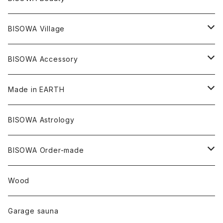
ダブルターミネイテッド
スーパーセブン
コロンビア
オーガニックフリース
バンブー
ヘンプコットン
Niceness Music
ヘンプ
Cosmic Hemp 麻炭
ヘアアクセサリー
Others
オラクルカード
絹
ヘンプオイル
BISOWA Village
ツインソウル
ターコイズ
メキシコ
フリース
リネン
バンブー
オーガニックコットン
セージ
ヘンプ
イヤリング
Underwear
キャンドル
Others
Bisowa Club Room
BISOWA Accessory
メタモルフォーゼス
デュモルチェライト
マダガスカル
リネン
リネン
バンブー
石磨き布
オーガニックコットン
HAZE 和蝋燭
キーホルダー
陶器
オーガニックコットン
ヘアゴム
Made in EARTH
セルフフィールド
タンザナイト
中国
リネン
SANGA お香
バンブー
縁キャンドル
大蝶恵美子
宇佐美聖子
Cosmic hemp
バンブー
Misakubo Japan
BISOWA Astrology
ファントム
チャロアイト
アメリカ
やくすぎ香
ワイルドヘンプ
Tomoko Uemura Art 麻炭陶器
碧-AOI-の松葉天然酵母パン
YUGEN GLASS
オーガニックフリース
Uwajima Japan
BISOWA Order-made
カテドラル
トパーズ
ドイツ
ワイルドシルク
others
∞Seiko Usami∞
Wood
セプター
トルマリン
リネン
foods
Garage sauna
クォーツインクォーツ
ムーンストーン