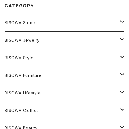
CATEGORY
BISOWA Stone
マスタークリスタル / 水晶
BISOWA Jewelry
エレスチャル
石の種類別
ネックレス／ペンダント
BISOWA Style
ライトニング
アメジスト
宇佐美聖子
産地別
ピアス
ONE PIECE
BISOWA Furniture
レムリアンシード
アクアマリン
絹麻 ~kenma~
ヒマラヤ
宇佐美聖子
ヘンプ
ブレスレット
PANTS
のるすく
BISOWA Lifestyle
レコードキーパー
シトリン
Others
ブラジル
Others
オーガニックコットン
宇佐美聖子
ヘンプ
リング
T-SHIRT
Music
BISOWA Clothes
シャーマンダウ
スギライト
アーカンソー
バンブー
Others
オーガニックコットン
オーガニックコットン
宇佐美聖子
サンキャッチャー
leggings
浄化アイテム
麻
BISOWA Beauty