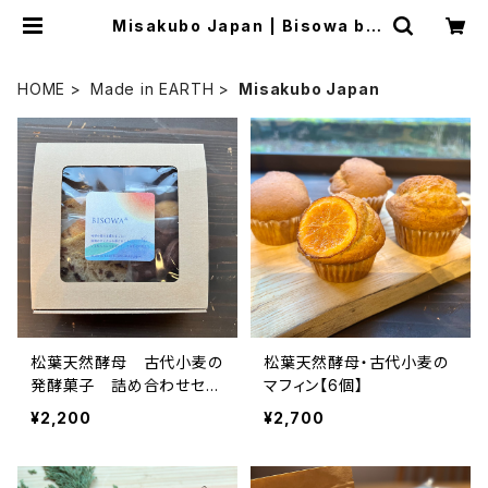
Misakubo Japan | Bisowa by
⁂Asterism Unity Space LLC.
HOME
Made in EARTH
Misakubo Japan
松葉天然酵母 古代小麦の
松葉天然酵母・古代小麦の
発酵菓子 詰め合わせセッ
マフィン【6個】
ト
¥2,200
¥2,700