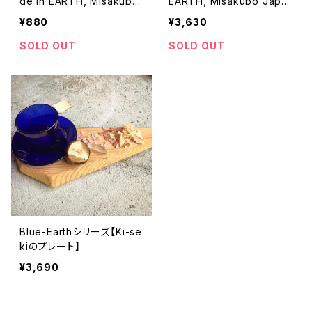
de in EARTH, Misakubo
EARTH, Misakubo Japa
Japan—
n—
¥880
¥3,630
SOLD OUT
SOLD OUT
Blue-Earthシリーズ【Ki-se
kiのプレート】
¥3,690