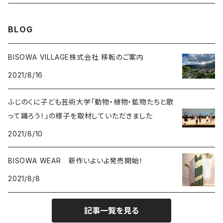
SHIN-ON
ドルフィン
ラピスラズリ
BLOG
ギャッベ
ガーデンクォーツ
ラブラドライト
BISOWA VILLAGE株式会社 移転のご案内
2021/8/16
能作
ルチルクォーツ
ふじのくに子ども芸術大学「動物・植物・鉱物たちと歌
ラリマー
って踊ろう！」の様子を取材していただきました
2021/8/10
ハーキマーダイアモンド
BISOWA WEAR 新作いよいよ発売開始！
スモーキークォーツ
2021/8/8
ガーデンクォーツ
記事一覧を見る
モリオン