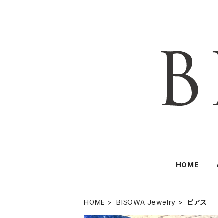
HOME
HOME
BISOWA Jewelry
ピアス