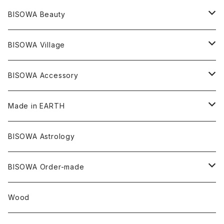
シャーマンダウ
スギライト
アーカンソー
バンブー
Others
オーガニックコットン
オーガニックコットン
宇佐美聖子
サンキャッチャー
leggings
浄化アイテム
麻
BISOWA Beauty
ダブルターミネイテッド
スーパーセブン
コロンビア
オーガニックフリース
バンブー
ヘンプコットン
Niceness Music
ヘンプ
Cosmic Hemp 麻炭
ヘアアクセサリー
Others
オラクルカード
絹
ヘンプオイル
BISOWA Village
ツインソウル
ターコイズ
メキシコ
フリース
リネン
バンブー
オーガニックコットン
セージ
ヘンプ
イヤリング
Underwear
キャンドル
Others
Bisowa Club Room
BISOWA Accessory
メタモルフォーゼス
デュモルチェライト
マダガスカル
リネン
リネン
バンブー
石磨き布
オーガニックコットン
HAZE 和蝋燭
キーホルダー
陶器
オーガニックコットン
ヘアゴム
Made in EARTH
セルフフィールド
タンザナイト
中国
リネン
SANGA お香
バンブー
縁キャンドル
大蝶恵美子
宇佐美聖子
Cosmic hemp
バンブー
Misakubo Japan
BISOWA Astrology
ファントム
チャロアイト
アメリカ
やくすぎ香
ワイルドヘンプ
Tomoko Uemura Art 麻炭陶器
碧-AOI-の松葉天然酵母パン
YUGEN GLASS
オーガニックフリース
Uwajima Japan
BISOWA Order-made
カテドラル
トパーズ
ドイツ
ワイルドシルク
others
∞Seiko Usami∞
Wood
セプター
トルマリン
リネン