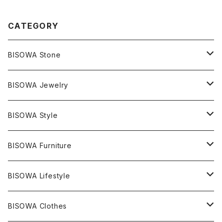
CATEGORY
BISOWA Stone
マスタークリスタル / 水晶
BISOWA Jewelry
エレスチャル
石の種類別
ネックレス／ペンダント
BISOWA Style
ライトニング
アメジスト
宇佐美聖子
産地別
ピアス
ONE PIECE
BISOWA Furniture
レムリアンシード
アクアマリン
絹麻 ~kenma~
ヒマラヤ
宇佐美聖子
ヘンプ
ブレスレット
PANTS
のるすく
BISOWA Lifestyle
レコードキーパー
シトリン
Others
ブラジル
Others
オーガニックコットン
宇佐美聖子
ヘンプ
リング
T-SHIRT
Music
BISOWA Clothes