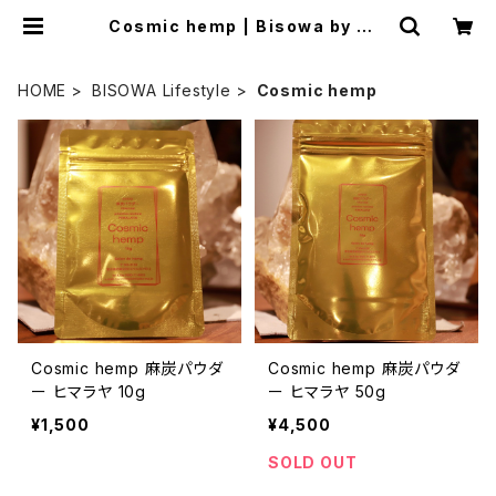
Cosmic hemp | Bisowa by ⁂A
sterism Unity Space LLC.
HOME
BISOWA Lifestyle
Cosmic hemp
Cosmic hemp 麻炭パウダ
Cosmic hemp 麻炭パウダ
ー ヒマラヤ 10g
ー ヒマラヤ 50g
¥1,500
¥4,500
SOLD OUT