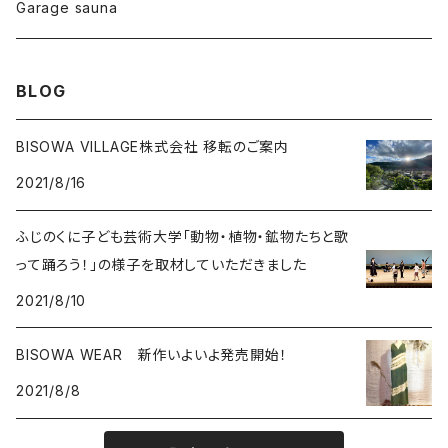
foods
Garage sauna
クォーツインクォーツ
ムーンストーン
SHIN-ON
ドルフィン
ラピスラズリ
BLOG
ギャッベ
ガーデンクォーツ
ラブラドライト
BISOWA VILLAGE株式会社 移転のご案内
2021/8/16
能作
ルチルクォーツ
ふじのくに子ども芸術大学「動物・植物・鉱物たちと歌
ラリマー
って踊ろう！」の様子を取材していただきました
2021/8/10
ハーキマーダイアモンド
BISOWA WEAR 新作いよいよ発売開始！
スモーキークォーツ
2021/8/8
ガーデンクォーツ