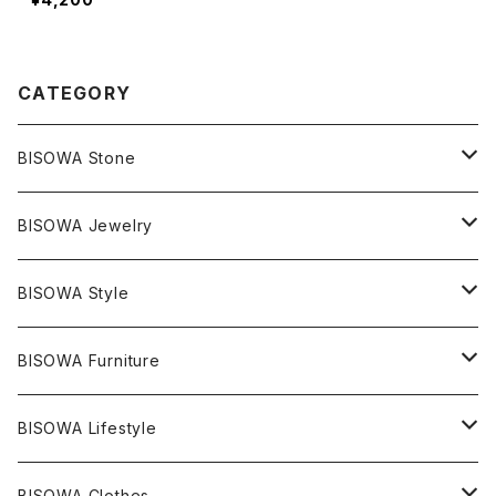
CATEGORY
BISOWA Stone
マスタークリスタル / 水晶
BISOWA Jewelry
エレスチャル
石の種類別
ネックレス／ペンダント
BISOWA Style
ライトニング
アメジスト
宇佐美聖子
産地別
ピアス
ONE PIECE
BISOWA Furniture
レムリアンシード
アクアマリン
絹麻 ~kenma~
ヒマラヤ
宇佐美聖子
ヘンプ
ブレスレット
PANTS
のるすく
BISOWA Lifestyle
レコードキーパー
シトリン
Others
ブラジル
Others
オーガニックコットン
宇佐美聖子
ヘンプ
リング
T-SHIRT
Music
BISOWA Clothes