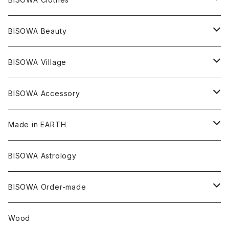
シャーマンダウ
スギライト
アーカンソー
バンブー
Others
オーガニックコットン
オーガニックコットン
宇佐美聖子
サンキャッチャー
leggings
浄化アイテム
麻
BISOWA Beauty
ダブルターミネイテッド
スーパーセブン
コロンビア
オーガニックフリース
バンブー
ヘンプコットン
Niceness Music
ヘンプ
Cosmic Hemp 麻炭
ヘアアクセサリー
Others
オラクルカード
絹
ヘンプオイル
BISOWA Village
ツインソウル
ターコイズ
メキシコ
フリース
リネン
バンブー
オーガニックコットン
セージ
ヘンプ
イヤリング
Underwear
キャンドル
Others
Bisowa Club Room
BISOWA Accessory
メタモルフォーゼス
デュモルチェライト
マダガスカル
リネン
リネン
バンブー
石磨き布
オーガニックコットン
HAZE 和蝋燭
キーホルダー
陶器
オーガニックコットン
ヘアゴム
Made in EARTH
セルフフィールド
タンザナイト
中国
リネン
SANGA お香
バンブー
縁キャンドル
大蝶恵美子
宇佐美聖子
Cosmic hemp
バンブー
Misakubo Japan
BISOWA Astrology
ファントム
チャロアイト
アメリカ
やくすぎ香
ワイルドヘンプ
Tomoko Uemura Art 麻炭陶器
碧-AOI-の松葉天然酵母パン
YUGEN GLASS
オーガニックフリース
Uwajima Japan
BISOWA Order-made
カテドラル
トパーズ
ドイツ
ワイルドシルク
others
∞Seiko Usami∞
Wood
セプター
トルマリン