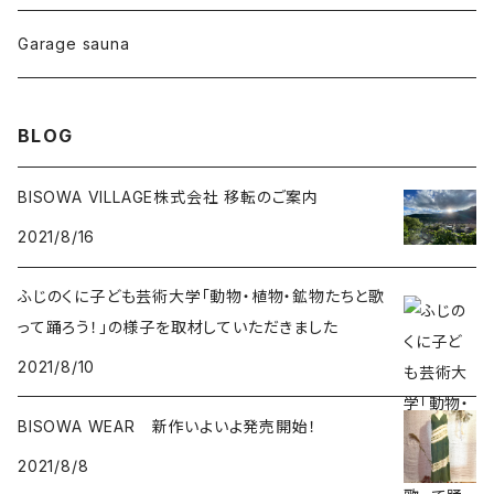
リネン
foods
Garage sauna
クォーツインクォーツ
ムーンストーン
SHIN-ON
ドルフィン
ラピスラズリ
BLOG
ギャッベ
ガーデンクォーツ
ラブラドライト
BISOWA VILLAGE株式会社 移転のご案内
2021/8/16
能作
ルチルクォーツ
ふじのくに子ども芸術大学「動物・植物・鉱物たちと歌
ラリマー
って踊ろう！」の様子を取材していただきました
2021/8/10
ハーキマーダイアモンド
BISOWA WEAR 新作いよいよ発売開始！
スモーキークォーツ
2021/8/8