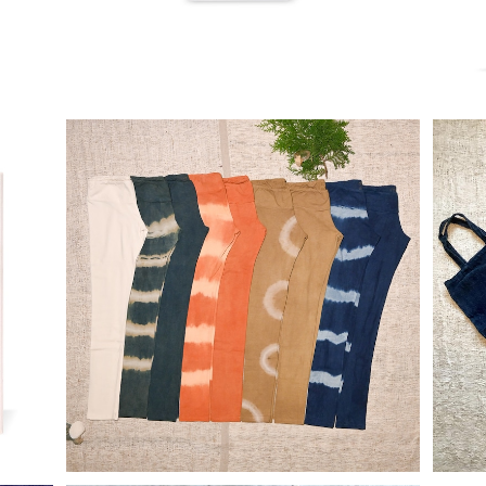
【天然素材・草木染め】レギンス ヘンプコット
【天
ン レディース オーガニック
BD∞
¥11,000