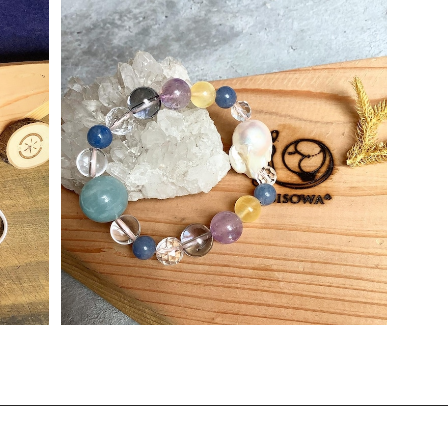
ブレスレット ∞ミラクルno泉∞
¥58,080