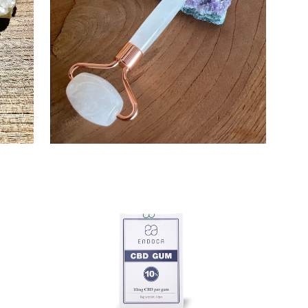
アメジ
天然石美容ローラー(テラクォーツ)
∞He
¥5,500
SOLD OUT
15%）
CBD Chewing Gum 100mg CBD
∞Ca
¥1,870