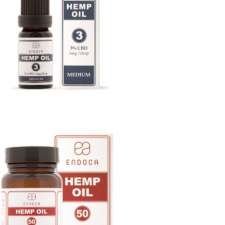
SOLD OUT
mp Oil Drops 300mg CBD（3%）∞
¥4,950
SOLD OUT
psules Hemp Oil 1500mg CBD∞
¥22,000