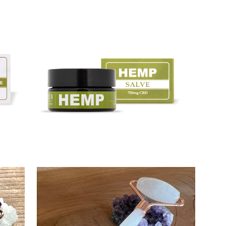
SOLD OUT
500m
∞Hemp Salve 750mg CBD∞
¥11,000