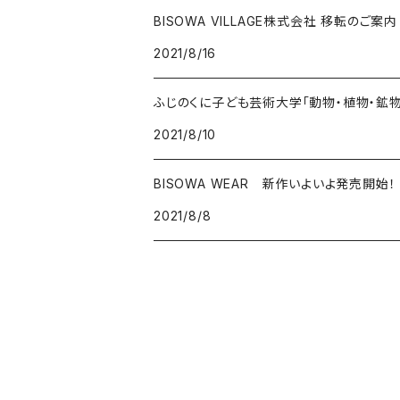
ギャッベ
ガーデンクォーツ
ラブラドライト
BISOWA VILLAGE株式会社 移転のご案内
2021/8/16
能作
ルチルクォーツ
ふじのくに子ども芸術大学「動物・植物・鉱
ラリマー
2021/8/10
ハーキマーダイアモンド
BISOWA WEAR 新作いよいよ発売開始！
スモーキークォーツ
2021/8/8
ガーデンクォーツ
モリオン
パイライト