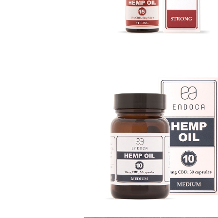
SOLD OUT
∞Capsules Hemp Oil 300mg C
¥4,950