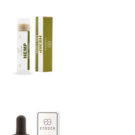
SOLD OUT
∞CBD Lips + Skin 20mg CBD∞
¥1,650