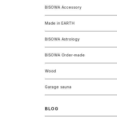
ターコイズ
メキシコ
フリース
リネン
バンブー
オーガニックコットン
セージ
ヘンプ
イヤリング
Underwear
キャンドル
Others
Bisowa Club Room
BISOWA Accessory
メタモルフォーゼス
デュモルチェライト
マダガスカル
リネン
リネン
バンブー
石磨き布
オーガニックコットン
HAZE 和蝋燭
キーホルダー
陶器
オーガニックコットン
ヘアゴム
Made in EARTH
セルフフィールド
タンザナイト
中国
リネン
SANGA お香
バンブー
縁キャンドル
大蝶恵美子
宇佐美聖子
Cosmic hemp
バンブー
Misakubo Japan
BISOWA Astrology
ファントム
チャロアイト
アメリカ
やくすぎ香
ワイルドヘンプ
Tomoko Uemura Art 麻炭陶器
碧-AOI-の松葉天然酵母パン
YUGEN GLASS
オーガニックフリース
Uwajima Japan
BISOWA Order-made
カテドラル
トパーズ
ドイツ
ワイルドシルク
others
∞Seiko Usami∞
Wood
セプター
トルマリン
リネン
foods
Garage sauna
クォーツインクォーツ
ムーンストーン
SHIN-ON
ドルフィン
ラピスラズリ
BLOG