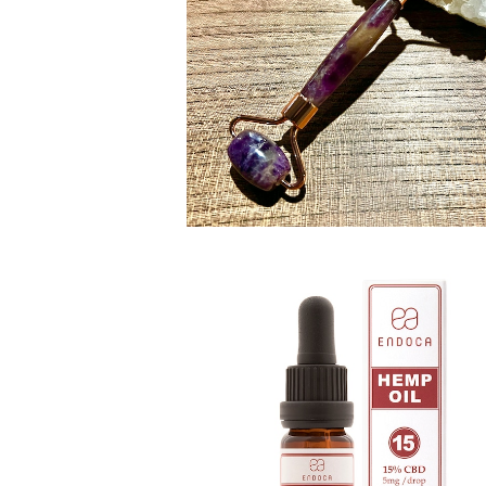
天然石美容ローラー(テラクォーツ) 【
スト】
¥6,500
SOLD OUT
∞Hemp Oil Drops 1500mg CBD（
∞
¥22,000