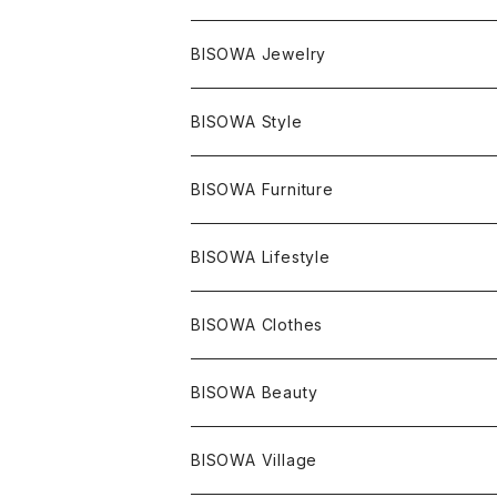
マスタークリスタル / 水晶
BISOWA Jewelry
エレスチャル
石の種類別
ネックレス／ペンダント
BISOWA Style
ライトニング
アメジスト
宇佐美聖子
産地別
ピアス
ONE PIECE
BISOWA Furniture
レムリアンシード
アクアマリン
絹麻 ~kenma~
ヒマラヤ
宇佐美聖子
ヘンプ
ブレスレット
PANTS
のるすく
BISOWA Lifestyle
レコードキーパー
シトリン
Others
ブラジル
Others
オーガニックコットン
宇佐美聖子
ヘンプ
リング
T-SHIRT
Music
BISOWA Clothes
シャーマンダウ
スギライト
アーカンソー
バンブー
Others
オーガニックコットン
オーガニックコットン
宇佐美聖子
サンキャッチャー
leggings
浄化アイテム
麻
BISOWA Beauty
ダブルターミネイテッド
スーパーセブン
コロンビア
オーガニックフリース
バンブー
ヘンプコットン
Niceness Music
ヘンプ
Cosmic Hemp 麻炭
ヘアアクセサリー
Others
オラクルカード
絹
ヘンプオイル
BISOWA Village
ツインソウル