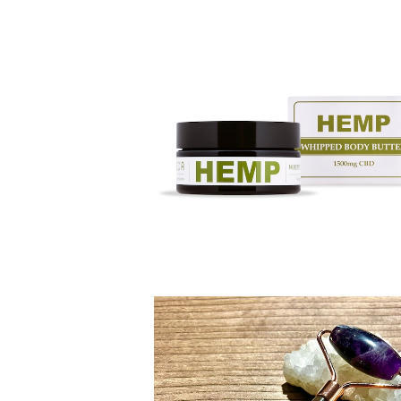
SOLD OUT
∞Hemp Whipped Body Butter 1
g CBD∞
¥15,400