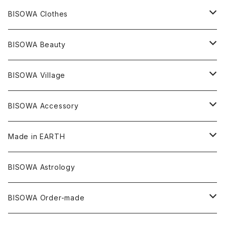
レコードキーパー
シトリン
Others
ブラジル
Others
オーガニックコットン
宇佐美聖子
ヘンプ
リング
T-SHIRT
Music
BISOWA Clothes
シャーマンダウ
スギライト
アーカンソー
バンブー
Others
オーガニックコットン
オーガニックコットン
宇佐美聖子
サンキャッチャー
leggings
浄化アイテム
麻
BISOWA Beauty
ダブルターミネイテッド
スーパーセブン
コロンビア
オーガニックフリース
バンブー
ヘンプコットン
Niceness Music
ヘンプ
Cosmic Hemp 麻炭
ヘアアクセサリー
Others
オラクルカード
絹
ヘンプオイル
BISOWA Village
ツインソウル
ターコイズ
メキシコ
フリース
リネン
バンブー
オーガニックコットン
セージ
ヘンプ
イヤリング
Underwear
キャンドル
Others
Bisowa Club Room
BISOWA Accessory
メタモルフォーゼス
デュモルチェライト
マダガスカル
リネン
リネン
バンブー
石磨き布
オーガニックコットン
HAZE 和蝋燭
キーホルダー
陶器
オーガニックコットン
ヘアゴム
Made in EARTH
セルフフィールド
タンザナイト
中国
リネン
SANGA お香
バンブー
縁キャンドル
大蝶恵美子
宇佐美聖子
Cosmic hemp
バンブー
Misakubo Japan
BISOWA Astrology
ファントム
チャロアイト
アメリカ
やくすぎ香
ワイルドヘンプ
Tomoko Uemura Art 麻炭陶器
碧-AOI-の松葉天然酵母パン
YUGEN GLASS
オーガニックフリース
Uwajima Japan
BISOWA Order-made
カテドラル
トパーズ
ドイツ
ワイルドシルク