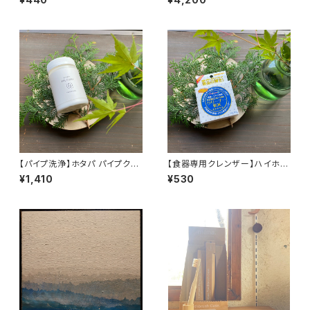
【パイプ洗浄】ホタパ パイプクリ
【食器専用クレンザー】ハイホー
ーン (200g)
ム NEO クリーナー
¥1,410
¥530