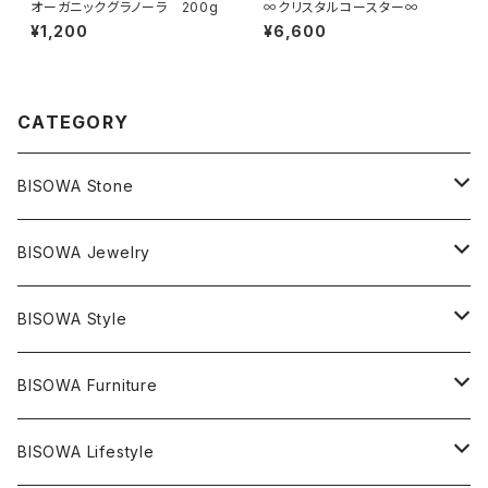
オーガニックグラノーラ 200g
∞クリスタルコースター∞
¥1,200
¥6,600
CATEGORY
BISOWA Stone
マスタークリスタル / 水晶
BISOWA Jewelry
エレスチャル
石の種類別
ネックレス／ペンダント
BISOWA Style
ライトニング
アメジスト
宇佐美聖子
産地別
ピアス
ONE PIECE
BISOWA Furniture
レムリアンシード
アクアマリン
絹麻 ~kenma~
ヒマラヤ
宇佐美聖子
ヘンプ
ブレスレット
PANTS
のるすく
BISOWA Lifestyle