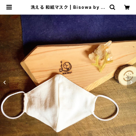
洗える 和紙マスク | Bisowa by ⁂
Asterism Unity Space LLC.