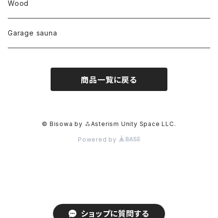
others
∞Seiko Usami∞
Wood
セプター
トルマリン
リネン
foods
Garage sauna
クォーツインクォーツ
ムーンストーン
SHIN-ON
ドルフィン
ラピスラズリ
商品一覧に戻る
ギャッベ
ガーデンクォーツ
ラブラドライト
能作
ルチルクォーツ
© Bisowa by ⁂Asterism Unity Space LLC.
Powered by
ラリマー
ハーキマーダイアモンド
スモーキークォーツ
ショップに質問する