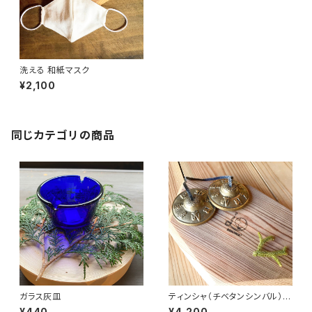
洗える 和紙マスク
¥2,100
同じカテゴリの商品
ガラス灰皿
ティンシャ（チベタンシンバル）
《オムマニ柄》
¥440
¥4,200