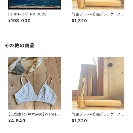
[SHIN-ON] No:3029
竹歯ブラシ+竹歯ブラシケースセ
ット
¥198,000
¥1,320
その他の商品
【天然素材・草木染め】Womem
竹歯ブラシ+竹歯ブラシケースセ
ブラ ヘンプコットン
ット
¥4,840
¥1,320