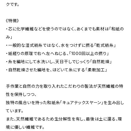
クです。
《特徴》
・芯に化学繊維などを使うのではなく、あくまでも素材は「和紙の
み」
・一般的な湿式紡糸ではなく、水をつけずに撚る「乾式紡糸」
・紙縒りの原理で右へ左へねじる、「1000回以上の撚り」
・糸を編地にして水洗いし、天日干しでじっくり「自然乾燥」
・自然乾燥させた編地を、ほどいて糸にする「柔軟加工」
手作業と自然の力を取り入れたこだわりの製法が天然繊維の特
性を保持しつつ、
独特の風合いを持った和紙糸「キュアテックスヤーン」を生み出し
ています。
また、天然繊維であるため生分解性を有し、最後は土に還る、環
境に優しい繊維です。