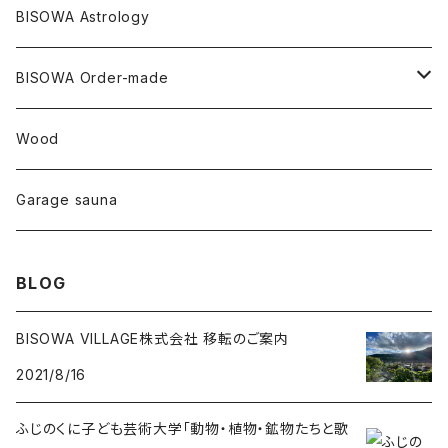
リネン
SANGA お香
バンブー
縁キャンドル
大蝶恵美子
宇佐美聖子
Cosmic hemp
バンブー
Misakubo Japan
BISOWA Astrology
ファントム
チャロアイト
アメリカ
やくすぎ香
ワイルドヘンプ
Tomoko Uemura Art 麻炭陶器
碧-AOI-の松葉天然酵母パン
YUGEN GLASS
オーガニックフリース
Uwajima Japan
BISOWA Order-made
カテドラル
トパーズ
ドイツ
ワイルドシルク
others
∞Seiko Usami∞
Wood
セプター
トルマリン
リネン
foods
Garage sauna
クォーツインクォーツ
ムーンストーン
SHIN-ON
ドルフィン
ラピスラズリ
BLOG
ギャッベ
ガーデンクォーツ
ラブラドライト
BISOWA VILLAGE株式会社 移転のご案内
2021/8/16
能作
ルチルクォーツ
ふじのくに子ども芸術大学「動物・植物・鉱物たちと歌
ラリマー