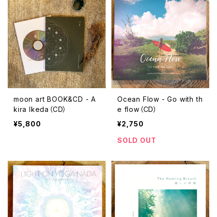
moon art BOOK&CD - A
Ocean Flow - Go with th
kira Ikeda（CD）
e flow（CD）
¥5,800
¥2,750
SOLD OUT