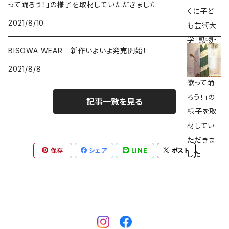
って踊ろう！」の様子を取材していただきました
2021/8/10
ハーキマーダイアモンド
BISOWA WEAR 新作いよいよ発売開始！
スモーキークォーツ
2021/8/8
ガーデンクォーツ
記事一覧を見る
モリオン
パイライト
保存
シェア
LINE
ポスト
クリソコラ
フローライト