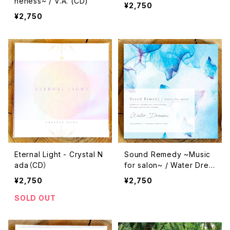
neness~ / V.A. (CD)
¥2,750
¥2,750
Eternal Light - Crystal N
Sound Remedy ~Music
ada（CD）
for salon~ / Water Drea
ms（CD)
¥2,750
¥2,750
SOLD OUT