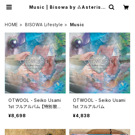
Music | Bisowa by ⁂Asterism
Unity Space LLC.
HOME
BISOWA Lifestyle
Music
OTWOOL - Seiko Usami
OTWOOL - Seiko Usami
1st フルアルバム 【特別限定
1st フルアルバム
版】（CD＋絵本/水晶付き！）
¥8,698
¥4,838