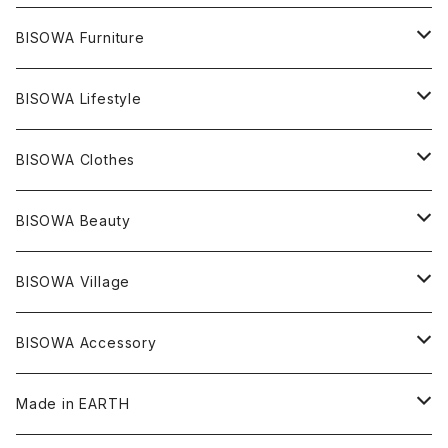
ライトニング
アメジスト
宇佐美聖子
産地別
ピアス
ONE PIECE
BISOWA Furniture
レムリアンシード
アクアマリン
絹麻 ~kenma~
ヒマラヤ
宇佐美聖子
ヘンプ
ブレスレット
PANTS
のるすく
BISOWA Lifestyle
レコードキーパー
シトリン
Others
ブラジル
Others
オーガニックコットン
宇佐美聖子
ヘンプ
リング
T-SHIRT
Music
BISOWA Clothes
シャーマンダウ
スギライト
アーカンソー
バンブー
Others
オーガニックコットン
オーガニックコットン
宇佐美聖子
サンキャッチャー
leggings
浄化アイテム
麻
BISOWA Beauty
ダブルターミネイテッド
スーパーセブン
コロンビア
オーガニックフリース
バンブー
ヘンプコットン
Niceness Music
ヘンプ
Cosmic Hemp 麻炭
ヘアアクセサリー
Others
オラクルカード
絹
ヘンプオイル
BISOWA Village
ツインソウル
ターコイズ
メキシコ
フリース
リネン
バンブー
オーガニックコットン
セージ
ヘンプ
イヤリング
Underwear
キャンドル
Others
Bisowa Club Room
BISOWA Accessory
メタモルフォーゼス
デュモルチェライト
マダガスカル
リネン
リネン
バンブー
石磨き布
オーガニックコットン
HAZE 和蝋燭
キーホルダー
陶器
オーガニックコットン
ヘアゴム
Made in EARTH
セルフフィールド
タンザナイト
中国