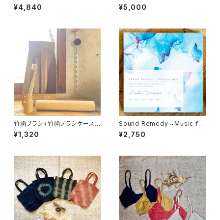
ブラ バンブー
イドBisowa Jewelry
¥4,840
¥5,000
竹歯ブラシ+竹歯ブラシケースセ
Sound Remedy ~Music for
ット
salon~ / Water Dreams（C
¥1,320
¥2,750
D)