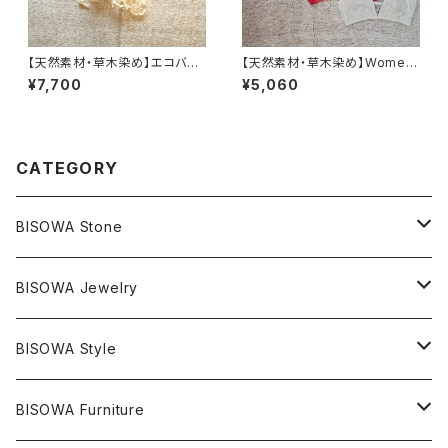
【天然素材・草木染め】エコバッ
【天然素材・草木染め】Womem
グ 100％wild hemp
ブラ バンブー
¥7,700
¥5,060
CATEGORY
BISOWA Stone
マスタークリスタル / 水晶
BISOWA Jewelry
エレスチャル
石の種類別
ネックレス／ペンダント
BISOWA Style
ライトニング
アメジスト
宇佐美聖子
産地別
ピアス
ONE PIECE
BISOWA Furniture