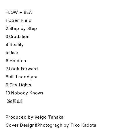
FLOW + BEAT
1.Open Field
2.Step by Step
3.Gradation
4.Reality
5.Rise
6.Hold on
7.Look Forward
8.All I need you
9.City Lights
10.Nobody Knows
（全10曲）
Produced by Keigo Tanaka
Cover Design&Photogragh by Tiko Kadota