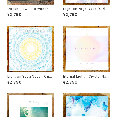
Ocean Flow - Go with the f
Light on Yoga Nada (CD)
low（CD）
¥2,750
¥2,750
Light on Yoga Nada ~Onen
Eternal Light - Crystal Nad
ess~ / V.A. (CD)
a（CD）
¥2,750
¥2,750