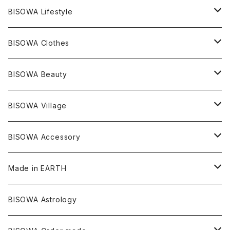
レムリアンシード
アクアマリン
絹麻 ~kenma~
ヒマラヤ
宇佐美聖子
ヘンプ
ブレスレット
PANTS
のるすく
BISOWA Lifestyle
レコードキーパー
シトリン
Others
ブラジル
Others
オーガニックコットン
宇佐美聖子
ヘンプ
リング
T-SHIRT
Music
BISOWA Clothes
シャーマンダウ
スギライト
アーカンソー
バンブー
Others
オーガニックコットン
オーガニックコットン
宇佐美聖子
サンキャッチャー
leggings
浄化アイテム
麻
BISOWA Beauty
ダブルターミネイテッド
スーパーセブン
コロンビア
オーガニックフリース
バンブー
ヘンプコットン
Niceness Music
ヘンプ
Cosmic Hemp 麻炭
ヘアアクセサリー
Others
オラクルカード
絹
ヘンプオイル
BISOWA Village
ツインソウル
ターコイズ
メキシコ
フリース
リネン
バンブー
オーガニックコットン
セージ
ヘンプ
イヤリング
Underwear
キャンドル
Others
Bisowa Club Room
BISOWA Accessory
メタモルフォーゼス
デュモルチェライト
マダガスカル
リネン
リネン
バンブー
石磨き布
オーガニックコットン
HAZE 和蝋燭
キーホルダー
陶器
オーガニックコットン
ヘアゴム
Made in EARTH
セルフフィールド
タンザナイト
中国
リネン
SANGA お香
バンブー
縁キャンドル
大蝶恵美子
宇佐美聖子
Cosmic hemp
バンブー
Misakubo Japan
BISOWA Astrology
ファントム
チャロアイト
アメリカ
やくすぎ香
ワイルドヘンプ
Tomoko Uemura Art 麻炭陶器
碧-AOI-の松葉天然酵母パン