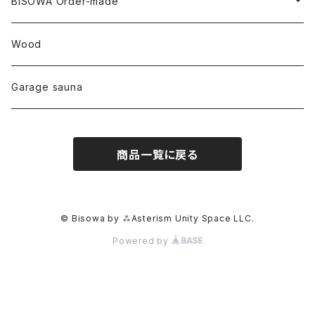
YUGEN GLASS
オーガニックフリース
Uwajima Japan
BISOWA Order-made
カテドラル
トパーズ
ドイツ
ワイルドシルク
others
∞Seiko Usami∞
Wood
セプター
トルマリン
リネン
foods
Garage sauna
クォーツインクォーツ
ムーンストーン
SHIN-ON
ドルフィン
ラピスラズリ
商品一覧に戻る
ギャッベ
ガーデンクォーツ
ラブラドライト
能作
ルチルクォーツ
© Bisowa by ⁂Asterism Unity Space LLC.
Powered by
ラリマー
ハーキマーダイアモンド