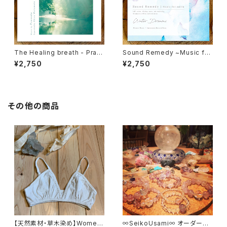
The Healing breath - Pran
Sound Remedy ~Music for
ada
salon~ / Water Dreams（C
¥2,750
¥2,750
D)
その他の商品
【天然素材・草木染め】Womem
∞SeikoUsami∞ オーダーメ