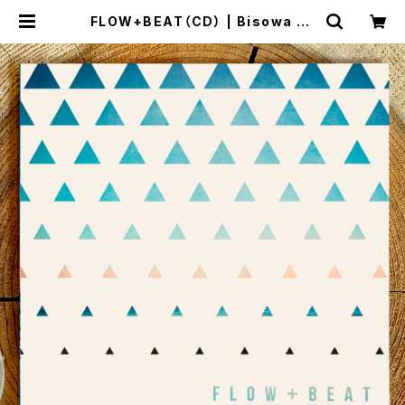
FLOW+BEAT（CD） | Bisowa by
⁂Asterism Unity Space LLC.