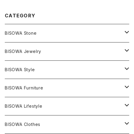
CATEGORY
BISOWA Stone
マスタークリスタル / 水晶
BISOWA Jewelry
エレスチャル
石の種類別
ネックレス／ペンダント
BISOWA Style
ライトニング
アメジスト
宇佐美聖子
産地別
ピアス
ONE PIECE
BISOWA Furniture
レムリアンシード
アクアマリン
絹麻 ~kenma~
ヒマラヤ
宇佐美聖子
ヘンプ
ブレスレット
PANTS
のるすく
BISOWA Lifestyle
レコードキーパー
シトリン
Others
ブラジル
Others
オーガニックコットン
宇佐美聖子
ヘンプ
リング
T-SHIRT
Music
BISOWA Clothes