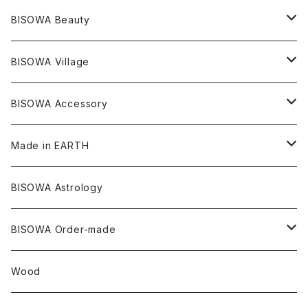
シャーマンダウ
スギライト
アーカンソー
バンブー
Others
オーガニックコットン
オーガニックコットン
宇佐美聖子
サンキャッチャー
leggings
浄化アイテム
麻
BISOWA Beauty
ダブルターミネイテッド
スーパーセブン
コロンビア
オーガニックフリース
バンブー
ヘンプコットン
Niceness Music
ヘンプ
Cosmic Hemp 麻炭
ヘアアクセサリー
Others
オラクルカード
絹
ヘンプオイル
BISOWA Village
ツインソウル
ターコイズ
メキシコ
フリース
リネン
バンブー
オーガニックコットン
セージ
ヘンプ
イヤリング
Underwear
キャンドル
Others
Bisowa Club Room
BISOWA Accessory
メタモルフォーゼス
デュモルチェライト
マダガスカル
リネン
リネン
バンブー
石磨き布
オーガニックコットン
HAZE 和蝋燭
キーホルダー
陶器
オーガニックコットン
ヘアゴム
Made in EARTH
セルフフィールド
タンザナイト
中国
リネン
SANGA お香
バンブー
縁キャンドル
大蝶恵美子
宇佐美聖子
Cosmic hemp
バンブー
Misakubo Japan
BISOWA Astrology
ファントム
チャロアイト
アメリカ
やくすぎ香
ワイルドヘンプ
Tomoko Uemura Art 麻炭陶器
碧-AOI-の松葉天然酵母パン
YUGEN GLASS
オーガニックフリース
Uwajima Japan
BISOWA Order-made
カテドラル
トパーズ
ドイツ
ワイルドシルク
others
∞Seiko Usami∞
Wood
セプター
トルマリン
リネン