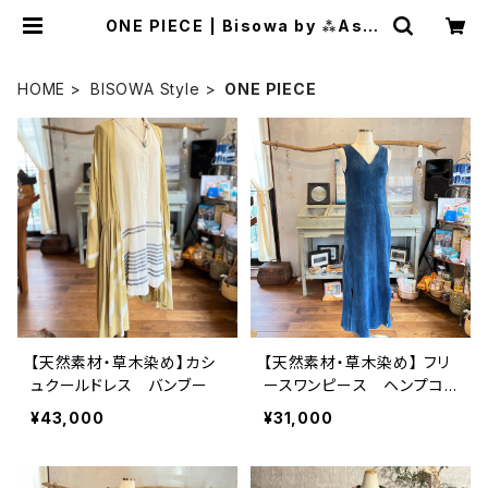
ONE PIECE | Bisowa by ⁂Aste
rism Unity Space LLC.
HOME
BISOWA Style
ONE PIECE
【天然素材・草木染め】カシ
【天然素材・草木染め】 フリ
ュクールドレス バンブー
ースワンピース ヘンプコ
ットン
¥43,000
¥31,000