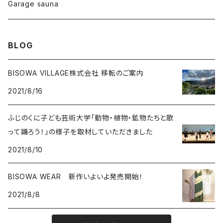
foods
Garage sauna
クォーツインクォーツ
ムーンストーン
SHIN-ON
ドルフィン
ラピスラズリ
BLOG
ギャッベ
ガーデンクォーツ
ラブラドライト
BISOWA VILLAGE株式会社 移転のご案内
2021/8/16
能作
ルチルクォーツ
ふじのくに子ども芸術大学「動物・植物・鉱物たちと歌
ラリマー
って踊ろう！」の様子を取材していただきました
2021/8/10
ハーキマーダイアモンド
BISOWA WEAR 新作いよいよ発売開始！
スモーキークォーツ
2021/8/8
ガーデンクォーツ