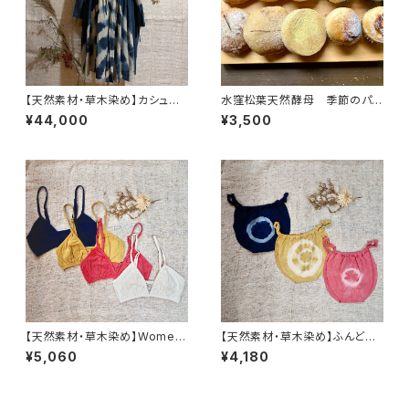
【天然素材・草木染め】カシュク
水窪松葉天然酵母 季節のパン
ールドレス 柄
セット
¥44,000
¥3,500
【天然素材・草木染め】Womem
【天然素材・草木染め】ふんどし
ブラ ヘンプコットン
パンツ ヘンプコットン
¥5,060
¥4,180