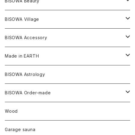
サンキャッチャー
leggings
浄化アイテム
麻
BISOWA Beauty
ダブルターミネイテッド
スーパーセブン
コロンビア
オーガニックフリース
バンブー
ヘンプコットン
Niceness Music
ヘンプ
Cosmic Hemp 麻炭
ヘアアクセサリー
Others
オラクルカード
絹
ヘンプオイル
BISOWA Village
ツインソウル
ターコイズ
メキシコ
フリース
リネン
バンブー
オーガニックコットン
セージ
ヘンプ
イヤリング
Underwear
キャンドル
Others
Bisowa Club Room
BISOWA Accessory
メタモルフォーゼス
デュモルチェライト
マダガスカル
リネン
リネン
バンブー
石磨き布
オーガニックコットン
HAZE 和蝋燭
キーホルダー
陶器
オーガニックコットン
ヘアゴム
Made in EARTH
セルフフィールド
タンザナイト
中国
リネン
SANGA お香
バンブー
縁キャンドル
大蝶恵美子
宇佐美聖子
Cosmic hemp
バンブー
Misakubo Japan
BISOWA Astrology
ファントム
チャロアイト
アメリカ
やくすぎ香
ワイルドヘンプ
Tomoko Uemura Art 麻炭陶器
碧-AOI-の松葉天然酵母パン
YUGEN GLASS
オーガニックフリース
Uwajima Japan
BISOWA Order-made
カテドラル
トパーズ
ドイツ
ワイルドシルク
others
∞Seiko Usami∞
Wood
セプター
トルマリン
リネン
foods
Garage sauna
クォーツインクォーツ
ムーンストーン