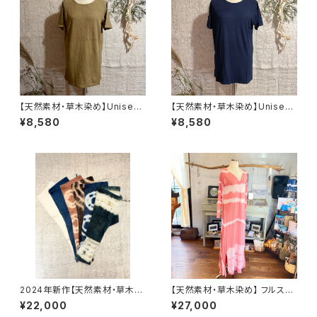
【天然素材・草木染め】Unisex
【天然素材・草木染め】Unisex
Tシャツ ヘンプコットン 無地
Tシャツ バンブー 無地
¥8,580
¥8,580
2024年新作【天然素材・草木染
【天然素材・草木染め】 フルスリ
め】Noragi pants ヘンプコッ
ーブワンピース バンブー
¥22,000
¥27,000
トン