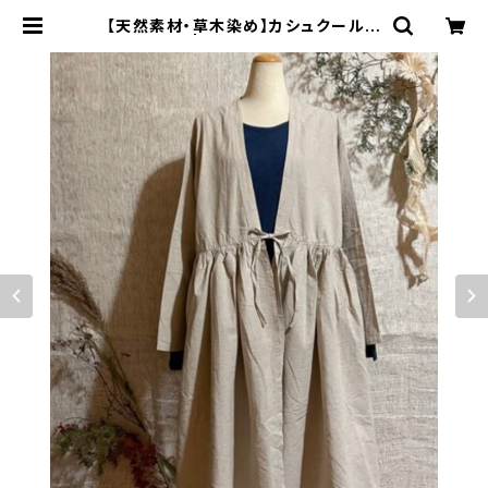
【天然素材・草木染め】カシュクール
ナチュラル | Bisowa by ⁂Asteri
sm Unity Space LLC.