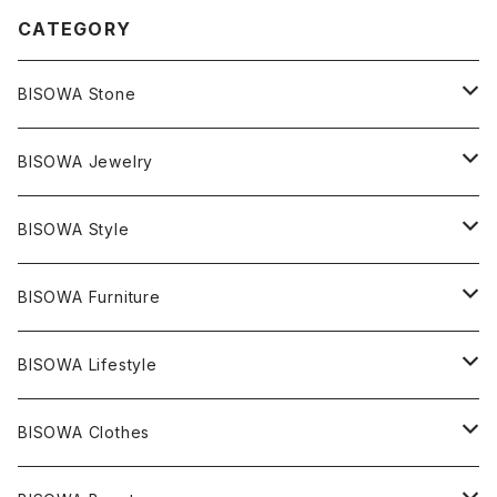
CATEGORY
BISOWA Stone
マスタークリスタル / 水晶
BISOWA Jewelry
エレスチャル
石の種類別
ネックレス／ペンダント
BISOWA Style
ライトニング
アメジスト
宇佐美聖子
産地別
ピアス
ONE PIECE
BISOWA Furniture
レムリアンシード
アクアマリン
絹麻 ~kenma~
ヒマラヤ
宇佐美聖子
ヘンプ
ブレスレット
PANTS
のるすく
BISOWA Lifestyle
レコードキーパー
シトリン
Others
ブラジル
Others
オーガニックコットン
宇佐美聖子
ヘンプ
リング
T-SHIRT
Music
BISOWA Clothes
シャーマンダウ
スギライト
アーカンソー
バンブー
Others
オーガニックコットン
オーガニックコットン
宇佐美聖子