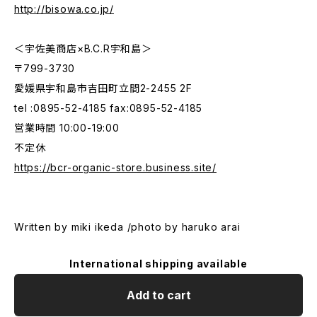
http://bisowa.co.jp/
＜宇佐美商店×B.C.R宇和島＞
〒799-3730
愛媛県宇和島市吉田町立間2-2455 2F
tel :0895-52-4185 fax:0895-52-4185
営業時間 10:00-19:00
不定休
https://bcr-organic-store.business.site/
Written by miki ikeda /photo by haruko arai
International shipping available
Add to cart