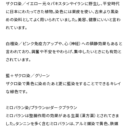
ザクロ染／イエロー元々パキスタンやイランに野生し、平安時代
に日本にわたってきた植物。染色には果皮を使い、古来より黒染
めの染料としてよく用いられていました。美容、健康にいいと言わ
れています。
白檀染／ピンク免疫力アップや、心（神経）への鎮静効果もあると
言われており、興奮や不安をやわらげ、集中したいときにも有効と
されています。
藍＋ザクロ染／グリーン
ザクロ染で黄色に染めたあと更に藍染をすることでできるキレイ
な緑色です。
ミロバラン染/ブラウンorダークブラウン
ミロバランは整腸作用の効果がある生薬（漢方薬）とされてきま
した。タンニンを多く含むミロバランは、アルミ媒染で黄色、鉄媒