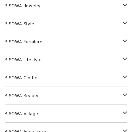
マスタークリスタル / 水晶
BISOWA Jewelry
エレスチャル
石の種類別
ネックレス／ペンダント
BISOWA Style
ライトニング
アメジスト
宇佐美聖子
産地別
ピアス
ONE PIECE
BISOWA Furniture
レムリアンシード
アクアマリン
絹麻 ~kenma~
ヒマラヤ
宇佐美聖子
ヘンプ
ブレスレット
PANTS
のるすく
BISOWA Lifestyle
レコードキーパー
シトリン
Others
ブラジル
Others
オーガニックコットン
宇佐美聖子
ヘンプ
リング
T-SHIRT
Music
BISOWA Clothes
シャーマンダウ
スギライト
アーカンソー
バンブー
Others
オーガニックコットン
オーガニックコットン
宇佐美聖子
サンキャッチャー
leggings
浄化アイテム
麻
BISOWA Beauty
ダブルターミネイテッド
スーパーセブン
コロンビア
オーガニックフリース
バンブー
ヘンプコットン
Niceness Music
ヘンプ
Cosmic Hemp 麻炭
ヘアアクセサリー
Others
オラクルカード
絹
ヘンプオイル
BISOWA Village
ツインソウル
ターコイズ
メキシコ
フリース
リネン
バンブー
オーガニックコットン
セージ
ヘンプ
イヤリング
Underwear
キャンドル
Others
Bisowa Club Room
BISOWA Accessory