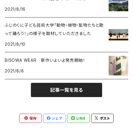
2021/8/16
能作
ルチルクォーツ
ふじのくに子ども芸術大学「動物・植物・鉱物たちと歌
ラリマー
って踊ろう！」の様子を取材していただきました
2021/8/10
ハーキマーダイアモンド
BISOWA WEAR 新作いよいよ発売開始！
スモーキークォーツ
2021/8/8
ガーデンクォーツ
記事一覧を見る
モリオン
パイライト
保存
シェア
LINE
ポスト
クリソコラ