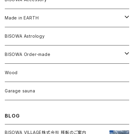
メタモルフォーゼス
デュモルチェライト
マダガスカル
リネン
リネン
バンブー
石磨き布
オーガニックコットン
HAZE 和蝋燭
キーホルダー
陶器
オーガニックコットン
ヘアゴム
Made in EARTH
セルフフィールド
タンザナイト
中国
リネン
SANGA お香
バンブー
縁キャンドル
大蝶恵美子
宇佐美聖子
Cosmic hemp
バンブー
Misakubo Japan
BISOWA Astrology
ファントム
チャロアイト
アメリカ
やくすぎ香
ワイルドヘンプ
Tomoko Uemura Art 麻炭陶器
碧-AOI-の松葉天然酵母パン
YUGEN GLASS
オーガニックフリース
Uwajima Japan
BISOWA Order-made
カテドラル
トパーズ
ドイツ
ワイルドシルク
others
∞Seiko Usami∞
Wood
セプター
トルマリン
リネン
foods
Garage sauna
クォーツインクォーツ
ムーンストーン
SHIN-ON
ドルフィン
ラピスラズリ
BLOG
ギャッベ
ガーデンクォーツ
ラブラドライト
BISOWA VILLAGE株式会社 移転のご案内