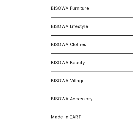
ライトニング
アメジスト
宇佐美聖子
産地別
ピアス
ONE PIECE
BISOWA Furniture
レムリアンシード
アクアマリン
絹麻 ~kenma~
ヒマラヤ
宇佐美聖子
ヘンプ
ブレスレット
PANTS
のるすく
BISOWA Lifestyle
レコードキーパー
シトリン
Others
ブラジル
Others
オーガニックコットン
宇佐美聖子
ヘンプ
リング
T-SHIRT
Music
BISOWA Clothes
シャーマンダウ
スギライト
アーカンソー
バンブー
Others
オーガニックコットン
オーガニックコットン
宇佐美聖子
サンキャッチャー
leggings
浄化アイテム
麻
BISOWA Beauty
ダブルターミネイテッド
スーパーセブン
コロンビア
オーガニックフリース
バンブー
ヘンプコットン
Niceness Music
ヘンプ
Cosmic Hemp 麻炭
ヘアアクセサリー
Others
オラクルカード
絹
ヘンプオイル
BISOWA Village
ツインソウル
ターコイズ
メキシコ
フリース
リネン
バンブー
オーガニックコットン
セージ
ヘンプ
イヤリング
Underwear
キャンドル
Others
Bisowa Club Room
BISOWA Accessory
メタモルフォーゼス
デュモルチェライト
マダガスカル
リネン
リネン
バンブー
石磨き布
オーガニックコットン
HAZE 和蝋燭
キーホルダー
陶器
オーガニックコットン
ヘアゴム
Made in EARTH
セルフフィールド
タンザナイト
中国
リネン
SANGA お香
バンブー
縁キャンドル