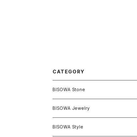
CATEGORY
BISOWA Stone
マスタークリスタル / 水晶
BISOWA Jewelry
エレスチャル
石の種類別
ネックレス／ペンダント
BISOWA Style