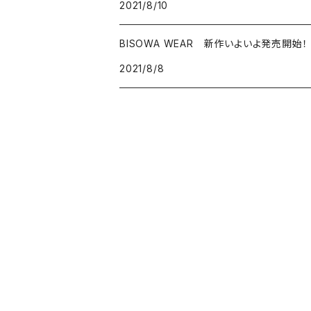
2021/8/10
ハーキマーダイアモンド
BISOWA WEAR 新作いよいよ発売開始！
スモーキークォーツ
2021/8/8
ガーデンクォーツ
モリオン
パイライト
クリソコラ
フローライト
カルサイト