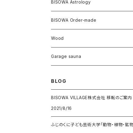
大蝶恵美子
宇佐美聖子
Cosmic hemp
バンブー
Misakubo Japan
BISOWA Astrology
ファントム
チャロアイト
アメリカ
やくすぎ香
ワイルドヘンプ
Tomoko Uemura Art 麻炭陶器
碧-AOI-の松葉天然酵母パン
YUGEN GLASS
オーガニックフリース
Uwajima Japan
BISOWA Order-made
カテドラル
トパーズ
ドイツ
ワイルドシルク
others
∞Seiko Usami∞
Wood
セプター
トルマリン
リネン
foods
Garage sauna
クォーツインクォーツ
ムーンストーン
SHIN-ON
ドルフィン
ラピスラズリ
BLOG
ギャッベ
ガーデンクォーツ
ラブラドライト
BISOWA VILLAGE株式会社 移転のご案内
2021/8/16
能作
ルチルクォーツ
ふじのくに子ども芸術大学「動物・植物・鉱
ラリマー