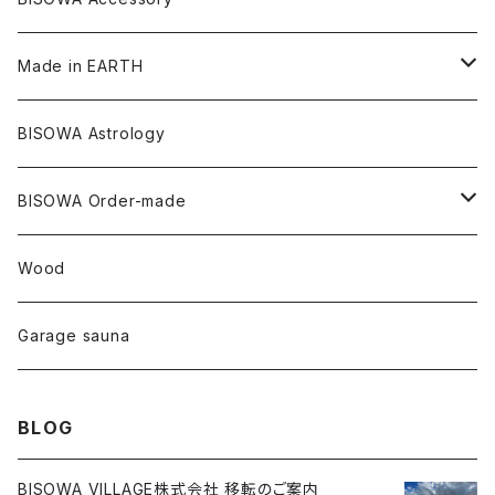
メタモルフォーゼス
デュモルチェライト
マダガスカル
リネン
リネン
バンブー
石磨き布
オーガニックコットン
HAZE 和蝋燭
キーホルダー
陶器
オーガニックコットン
ヘアゴム
Made in EARTH
セルフフィールド
タンザナイト
中国
リネン
SANGA お香
バンブー
縁キャンドル
大蝶恵美子
宇佐美聖子
Cosmic hemp
バンブー
Misakubo Japan
BISOWA Astrology
ファントム
チャロアイト
アメリカ
やくすぎ香
ワイルドヘンプ
Tomoko Uemura Art 麻炭陶器
碧-AOI-の松葉天然酵母パン
YUGEN GLASS
オーガニックフリース
Uwajima Japan
BISOWA Order-made
カテドラル
トパーズ
ドイツ
ワイルドシルク
others
∞Seiko Usami∞
Wood
セプター
トルマリン
リネン
foods
Garage sauna
クォーツインクォーツ
ムーンストーン
SHIN-ON
ドルフィン
ラピスラズリ
BLOG
ギャッベ
ガーデンクォーツ
ラブラドライト
BISOWA VILLAGE株式会社 移転のご案内