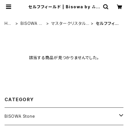
セルフフィールド | Bisowa by ⁂A
sterism Unity Space LLC.
HO
BISOWA St
マスタークリスタル /
セルフフィー
ME
one
水晶
ルド
該当する商品が見つかりませんでした。
CATEGORY
BISOWA Stone