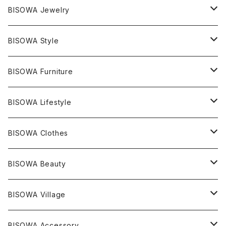
マスタークリスタル / 水晶
BISOWA Jewelry
エレスチャル
石の種類別
ネックレス／ペンダント
BISOWA Style
ライトニング
アメジスト
宇佐美聖子
産地別
ピアス
ONE PIECE
BISOWA Furniture
レムリアンシード
アクアマリン
絹麻 ~kenma~
ヒマラヤ
宇佐美聖子
ヘンプ
ブレスレット
PANTS
のるすく
BISOWA Lifestyle
レコードキーパー
シトリン
Others
ブラジル
Others
オーガニックコットン
宇佐美聖子
ヘンプ
リング
T-SHIRT
Music
BISOWA Clothes
シャーマンダウ
スギライト
アーカンソー
バンブー
Others
オーガニックコットン
オーガニックコットン
宇佐美聖子
サンキャッチャー
leggings
浄化アイテム
麻
BISOWA Beauty
ダブルターミネイテッド
スーパーセブン
コロンビア
オーガニックフリース
バンブー
ヘンプコットン
Niceness Music
ヘンプ
Cosmic Hemp 麻炭
ヘアアクセサリー
Others
オラクルカード
絹
ヘンプオイル
BISOWA Village
ツインソウル
ターコイズ
メキシコ
フリース
リネン
バンブー
オーガニックコットン
セージ
ヘンプ
イヤリング
Underwear
キャンドル
Others
Bisowa Club Room
BISOWA Accessory