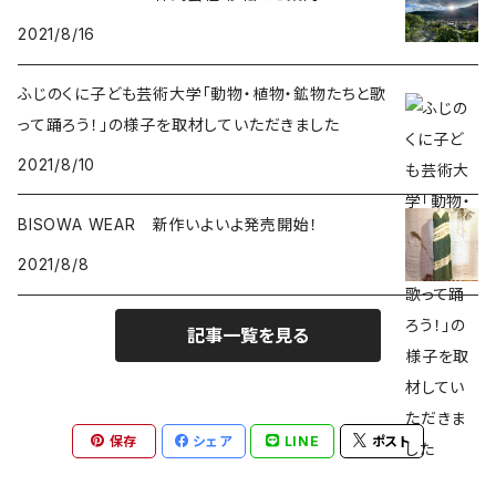
2021/8/16
能作
ルチルクォーツ
ふじのくに子ども芸術大学「動物・植物・鉱物たちと歌
ラリマー
って踊ろう！」の様子を取材していただきました
2021/8/10
ハーキマーダイアモンド
BISOWA WEAR 新作いよいよ発売開始！
スモーキークォーツ
2021/8/8
ガーデンクォーツ
記事一覧を見る
モリオン
パイライト
保存
シェア
LINE
ポスト
クリソコラ