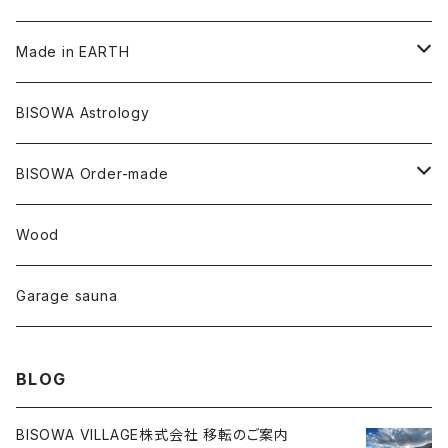
メタモルフォーゼス
デュモルチェライト
マダガスカル
リネン
リネン
バンブー
石磨き布
オーガニックコットン
HAZE 和蝋燭
キーホルダー
陶器
オーガニックコットン
ヘアゴム
Made in EARTH
セルフフィールド
タンザナイト
中国
リネン
SANGA お香
バンブー
縁キャンドル
大蝶恵美子
宇佐美聖子
Cosmic hemp
バンブー
Misakubo Japan
BISOWA Astrology
ファントム
チャロアイト
アメリカ
やくすぎ香
ワイルドヘンプ
Tomoko Uemura Art 麻炭陶器
碧-AOI-の松葉天然酵母パン
YUGEN GLASS
オーガニックフリース
Uwajima Japan
BISOWA Order-made
カテドラル
トパーズ
ドイツ
ワイルドシルク
others
∞Seiko Usami∞
Wood
セプター
トルマリン
リネン
foods
Garage sauna
クォーツインクォーツ
ムーンストーン
SHIN-ON
ドルフィン
ラピスラズリ
BLOG
ギャッベ
ガーデンクォーツ
ラブラドライト
BISOWA VILLAGE株式会社 移転のご案内