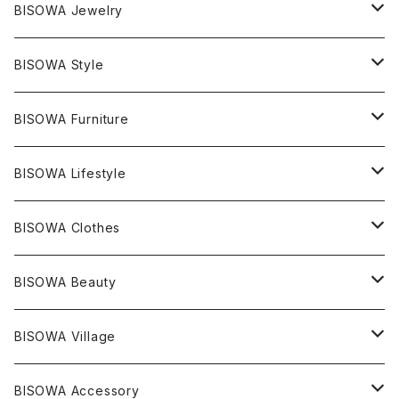
マスタークリスタル / 水晶
BISOWA Jewelry
エレスチャル
石の種類別
ネックレス／ペンダント
BISOWA Style
ライトニング
アメジスト
宇佐美聖子
産地別
ピアス
ONE PIECE
BISOWA Furniture
レムリアンシード
アクアマリン
絹麻 ~kenma~
ヒマラヤ
宇佐美聖子
ヘンプ
ブレスレット
PANTS
のるすく
BISOWA Lifestyle
レコードキーパー
シトリン
Others
ブラジル
Others
オーガニックコットン
宇佐美聖子
ヘンプ
リング
T-SHIRT
Music
BISOWA Clothes
シャーマンダウ
スギライト
アーカンソー
バンブー
Others
オーガニックコットン
オーガニックコットン
宇佐美聖子
サンキャッチャー
leggings
浄化アイテム
麻
BISOWA Beauty
ダブルターミネイテッド
スーパーセブン
コロンビア
オーガニックフリース
バンブー
ヘンプコットン
Niceness Music
ヘンプ
Cosmic Hemp 麻炭
ヘアアクセサリー
Others
オラクルカード
絹
ヘンプオイル
BISOWA Village
ツインソウル
ターコイズ
メキシコ
フリース
リネン
バンブー
オーガニックコットン
セージ
ヘンプ
イヤリング
Underwear
キャンドル
Others
Bisowa Club Room
BISOWA Accessory