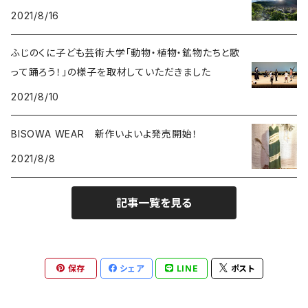
2021/8/16
能作
ルチルクォーツ
ふじのくに子ども芸術大学「動物・植物・鉱物たちと歌
ラリマー
って踊ろう！」の様子を取材していただきました
2021/8/10
ハーキマーダイアモンド
BISOWA WEAR 新作いよいよ発売開始！
スモーキークォーツ
2021/8/8
ガーデンクォーツ
記事一覧を見る
モリオン
パイライト
保存
シェア
LINE
ポスト
クリソコラ