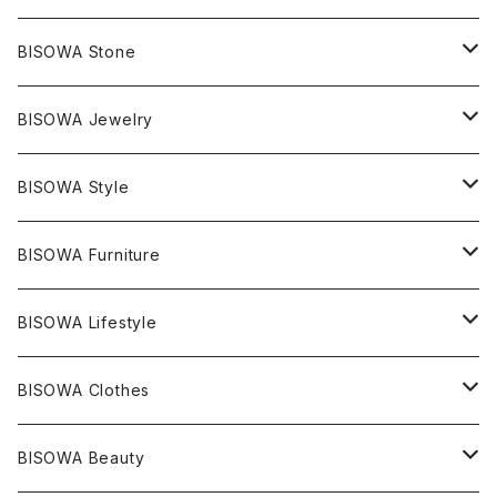
BISOWA Stone
マスタークリスタル / 水晶
BISOWA Jewelry
エレスチャル
石の種類別
ネックレス／ペンダント
BISOWA Style
ライトニング
アメジスト
宇佐美聖子
産地別
ピアス
ONE PIECE
BISOWA Furniture
レムリアンシード
アクアマリン
絹麻 ~kenma~
ヒマラヤ
宇佐美聖子
ヘンプ
ブレスレット
PANTS
のるすく
BISOWA Lifestyle
レコードキーパー
シトリン
Others
ブラジル
Others
オーガニックコットン
宇佐美聖子
ヘンプ
リング
T-SHIRT
Music
BISOWA Clothes
シャーマンダウ
スギライト
アーカンソー
バンブー
Others
オーガニックコットン
オーガニックコットン
宇佐美聖子
サンキャッチャー
leggings
浄化アイテム
麻
BISOWA Beauty