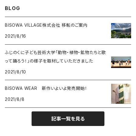
SHIN-ON
ドルフィン
ラピスラズリ
BLOG
ギャッベ
ガーデンクォーツ
ラブラドライト
BISOWA VILLAGE株式会社 移転のご案内
2021/8/16
能作
ルチルクォーツ
ふじのくに子ども芸術大学「動物・植物・鉱物たちと歌
ラリマー
って踊ろう！」の様子を取材していただきました
2021/8/10
ハーキマーダイアモンド
BISOWA WEAR 新作いよいよ発売開始！
スモーキークォーツ
2021/8/8
ガーデンクォーツ
記事一覧を見る
モリオン