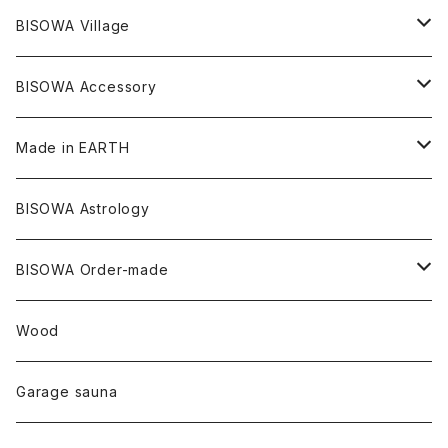
ダブルターミネイテッド
スーパーセブン
コロンビア
オーガニックフリース
バンブー
ヘンプコットン
Niceness Music
ヘンプ
Cosmic Hemp 麻炭
ヘアアクセサリー
Others
オラクルカード
絹
ヘンプオイル
BISOWA Village
ツインソウル
ターコイズ
メキシコ
フリース
リネン
バンブー
オーガニックコットン
セージ
ヘンプ
イヤリング
Underwear
キャンドル
Others
Bisowa Club Room
BISOWA Accessory
メタモルフォーゼス
デュモルチェライト
マダガスカル
リネン
リネン
バンブー
石磨き布
オーガニックコットン
HAZE 和蝋燭
キーホルダー
陶器
オーガニックコットン
ヘアゴム
Made in EARTH
セルフフィールド
タンザナイト
中国
リネン
SANGA お香
バンブー
縁キャンドル
大蝶恵美子
宇佐美聖子
Cosmic hemp
バンブー
Misakubo Japan
BISOWA Astrology
ファントム
チャロアイト
アメリカ
やくすぎ香
ワイルドヘンプ
Tomoko Uemura Art 麻炭陶器
碧-AOI-の松葉天然酵母パン
YUGEN GLASS
オーガニックフリース
Uwajima Japan
BISOWA Order-made
カテドラル
トパーズ
ドイツ
ワイルドシルク
others
∞Seiko Usami∞
Wood
セプター
トルマリン
リネン
foods
Garage sauna
クォーツインクォーツ
ムーンストーン