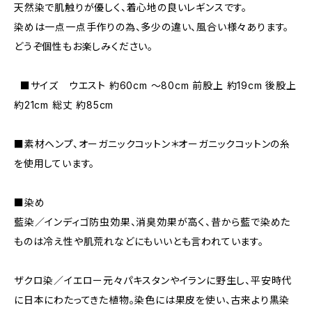
天然染で肌触りが優しく、着心地の良いレギンスです。
染めは一点一点手作りの為、多少の違い、風合い様々あります。
どうぞ個性もお楽しみください。
■サイズ ウエスト 約60cm ～80cm 前股上 約19cm 後股上
約21cm 総丈 約85cm
■素材ヘンプ、オーガニックコットン＊オーガニックコットンの糸
を使用しています。
■染め
藍染／インディゴ防虫効果、消臭効果が高く、昔から藍で染めた
ものは冷え性や肌荒れなどにもいいとも言われています。
ザクロ染／イエロー元々パキスタンやイランに野生し、平安時代
に日本にわたってきた植物。染色には果皮を使い、古来より黒染