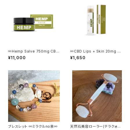
∞Hemp Salve 750mg CBD
∞CBD Lips + Skin 20mg C
∞
BD∞
¥11,000
¥1,650
ブレスレット ∞ミラクルno泉∞
天然石美容ローラー(テラクォー