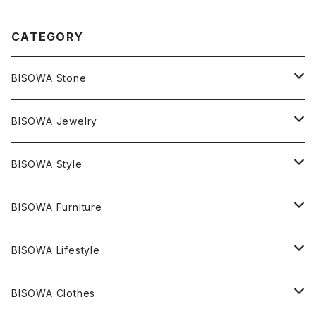
CATEGORY
BISOWA Stone
マスタークリスタル / 水晶
BISOWA Jewelry
エレスチャル
石の種類別
ネックレス／ペンダント
BISOWA Style
ライトニング
アメジスト
宇佐美聖子
産地別
ピアス
ONE PIECE
BISOWA Furniture
レムリアンシード
アクアマリン
絹麻 ~kenma~
ヒマラヤ
宇佐美聖子
ヘンプ
ブレスレット
PANTS
のるすく
BISOWA Lifestyle
レコードキーパー
シトリン
Others
ブラジル
Others
オーガニックコットン
宇佐美聖子
ヘンプ
リング
T-SHIRT
Music
BISOWA Clothes