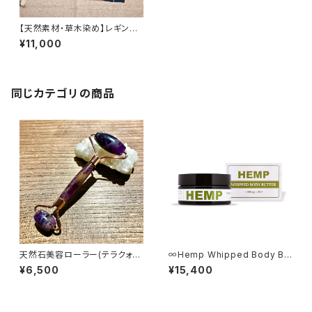
【天然素材・草木染め】レギンス
ヘンプコットン レディース オー
¥11,000
ガニック
同じカテゴリの商品
天然石美容ローラー(テラクォー
∞Hemp Whipped Body Bu
ツ) 【アメジスト】
tter 1500mg CBD∞
¥6,500
¥15,400