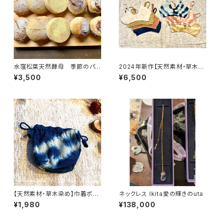
水窪松葉天然酵母 季節のパン
2024年新作【天然素材・草木染
セット
め】Women ブラ ヘンプコット
¥3,500
¥6,500
ンシルク
【天然素材・草木染め】巾着ポー
ネックレス Ikita愛の輝きのuta
チ ヘンプコットン S
¥1,980
¥138,000