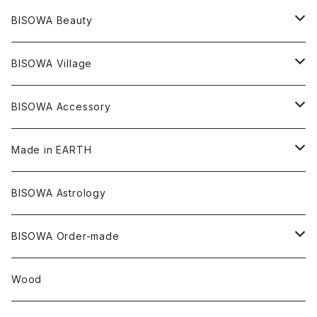
シャーマンダウ
スギライト
アーカンソー
バンブー
Others
オーガニックコットン
オーガニックコットン
宇佐美聖子
サンキャッチャー
leggings
浄化アイテム
麻
BISOWA Beauty
ダブルターミネイテッド
スーパーセブン
コロンビア
オーガニックフリース
バンブー
ヘンプコットン
Niceness Music
ヘンプ
Cosmic Hemp 麻炭
ヘアアクセサリー
Others
オラクルカード
絹
ヘンプオイル
BISOWA Village
ツインソウル
ターコイズ
メキシコ
フリース
リネン
バンブー
オーガニックコットン
セージ
ヘンプ
イヤリング
Underwear
キャンドル
Others
Bisowa Club Room
BISOWA Accessory
メタモルフォーゼス
デュモルチェライト
マダガスカル
リネン
リネン
バンブー
石磨き布
オーガニックコットン
HAZE 和蝋燭
キーホルダー
陶器
オーガニックコットン
ヘアゴム
Made in EARTH
セルフフィールド
タンザナイト
中国
リネン
SANGA お香
バンブー
縁キャンドル
大蝶恵美子
宇佐美聖子
Cosmic hemp
バンブー
Misakubo Japan
BISOWA Astrology
ファントム
チャロアイト
アメリカ
やくすぎ香
ワイルドヘンプ
Tomoko Uemura Art 麻炭陶器
碧-AOI-の松葉天然酵母パン
YUGEN GLASS
オーガニックフリース
Uwajima Japan
BISOWA Order-made
カテドラル
トパーズ
ドイツ
ワイルドシルク
others
∞Seiko Usami∞
Wood
セプター
トルマリン
リネン