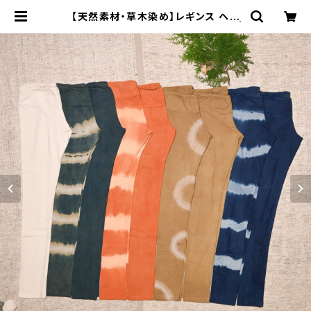
【天然素材・草木染め】レギンス ヘン
プコットン レディース オーガニック |
Bisowa by ⁂Asterism Unity S
pace LLC.