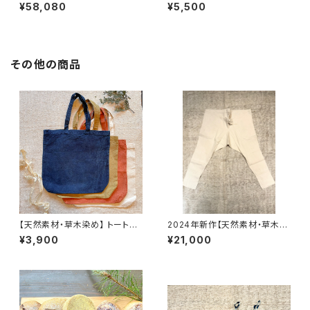
ツ)
¥58,080
¥5,500
その他の商品
【天然素材・草木染め】 トートバ
2024年新作【天然素材・草木染
ック ヘンプオーガニックコット
め】Noragi pants ヘンプコット
¥3,900
¥21,000
ン
ン ナチュラル