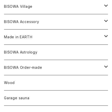
ダブルターミネイテッド
スーパーセブン
コロンビア
オーガニックフリース
バンブー
ヘンプコットン
Niceness Music
ヘンプ
Cosmic Hemp 麻炭
ヘアアクセサリー
Others
オラクルカード
絹
ヘンプオイル
BISOWA Village
ツインソウル
ターコイズ
メキシコ
フリース
リネン
バンブー
オーガニックコットン
セージ
ヘンプ
イヤリング
Underwear
キャンドル
Others
Bisowa Club Room
BISOWA Accessory
メタモルフォーゼス
デュモルチェライト
マダガスカル
リネン
リネン
バンブー
石磨き布
オーガニックコットン
HAZE 和蝋燭
キーホルダー
陶器
オーガニックコットン
ヘアゴム
Made in EARTH
セルフフィールド
タンザナイト
中国
リネン
SANGA お香
バンブー
縁キャンドル
大蝶恵美子
宇佐美聖子
Cosmic hemp
バンブー
Misakubo Japan
BISOWA Astrology
ファントム
チャロアイト
アメリカ
やくすぎ香
ワイルドヘンプ
Tomoko Uemura Art 麻炭陶器
碧-AOI-の松葉天然酵母パン
YUGEN GLASS
オーガニックフリース
Uwajima Japan
BISOWA Order-made
カテドラル
トパーズ
ドイツ
ワイルドシルク
others
∞Seiko Usami∞
Wood
セプター
トルマリン
リネン
foods
Garage sauna
クォーツインクォーツ
ムーンストーン