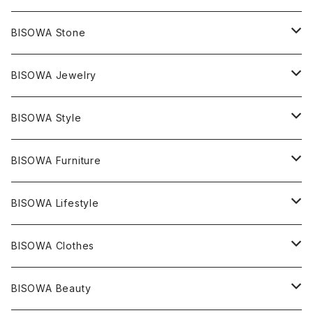
BISOWA Stone
マスタークリスタル / 水晶
BISOWA Jewelry
エレスチャル
石の種類別
ネックレス／ペンダント
BISOWA Style
ライトニング
アメジスト
宇佐美聖子
産地別
ピアス
ONE PIECE
BISOWA Furniture
レムリアンシード
アクアマリン
絹麻 ~kenma~
ヒマラヤ
宇佐美聖子
ヘンプ
ブレスレット
PANTS
のるすく
BISOWA Lifestyle
レコードキーパー
シトリン
Others
ブラジル
Others
オーガニックコットン
宇佐美聖子
ヘンプ
リング
T-SHIRT
Music
BISOWA Clothes
シャーマンダウ
スギライト
アーカンソー
バンブー
Others
オーガニックコットン
オーガニックコットン
宇佐美聖子
サンキャッチャー
leggings
浄化アイテム
麻
BISOWA Beauty