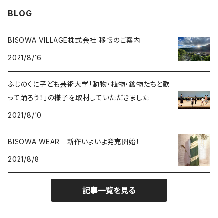
SHIN-ON
ドルフィン
ラピスラズリ
BLOG
ギャッベ
ガーデンクォーツ
ラブラドライト
BISOWA VILLAGE株式会社 移転のご案内
2021/8/16
能作
ルチルクォーツ
ふじのくに子ども芸術大学「動物・植物・鉱物たちと歌
ラリマー
って踊ろう！」の様子を取材していただきました
2021/8/10
ハーキマーダイアモンド
BISOWA WEAR 新作いよいよ発売開始！
スモーキークォーツ
2021/8/8
ガーデンクォーツ
記事一覧を見る
モリオン