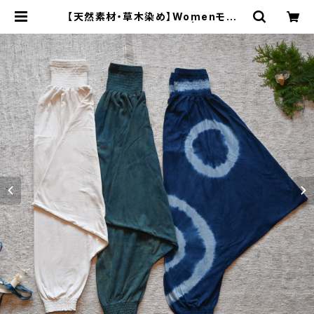
【天然素材・草木染め】Womenモモン
ガパンツ ヘンプコットン | Bisowa
by ⁂Asterism Unity Space LL
C.