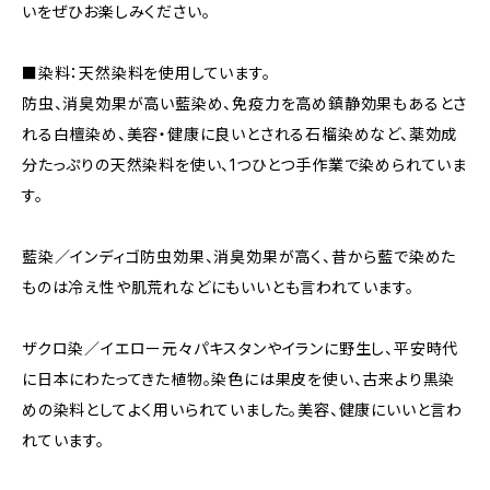
いをぜひお楽しみください。
■染料：天然染料を使用しています。
防虫、消臭効果が高い藍染め、免疫力を高め鎮静効果もあるとさ
れる白檀染め、美容・健康に良いとされる石榴染めなど、薬効成
分たっぷりの天然染料を使い、1つひとつ手作業で染められていま
す。
藍染／インディゴ防虫効果、消臭効果が高く、昔から藍で染めた
ものは冷え性や肌荒れなどにもいいとも言われています。
ザクロ染／イエロー元々パキスタンやイランに野生し、平安時代
に日本にわたってきた植物。染色には果皮を使い、古来より黒染
めの染料としてよく用いられていました。美容、健康にいいと言わ
れています。