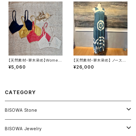
【天然素材・草木染め】Womem
【天然素材・草木染め】 ノースリ
ブラ バンブー
ーブワンピース ヘンプコットン
¥5,060
¥26,000
CATEGORY
BISOWA Stone
マスタークリスタル / 水晶
BISOWA Jewelry