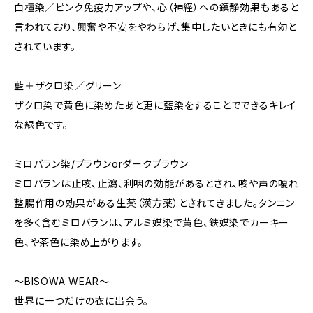
白檀染／ピンク免疫力アップや、心（神経）への鎮静効果もあると
言われており、興奮や不安をやわらげ、集中したいときにも有効と
されています。
藍＋ザクロ染／グリーン
ザクロ染で黄色に染めたあと更に藍染をすることでできるキレイ
な緑色です。
ミロバラン染/ブラウンorダークブラウン
ミロバランは止咳、止瀉、利咽の効能があるとされ、咳や声の嗄れ
整腸作用の効果がある生薬（漢方薬）とされてきました。タンニン
を多く含むミロバランは、アルミ媒染で黄色、鉄媒染でカーキー
色、や茶色に染め上がります。
～BISOWA WEAR～
世界に一つだけの衣に出会う。