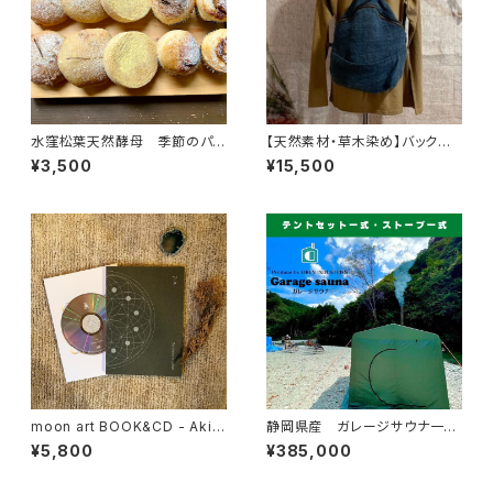
水窪松葉天然酵母 季節のパン
【天然素材・草木染め】バックパッ
セット
ク ワイルドヘンプ 藍染
¥3,500
¥15,500
moon art BOOK&CD - Akira
静岡県産 ガレージサウナ一式
Ikeda（CD）
【テント・ストーブ・スタートセッ
¥5,800
¥385,000
ト】