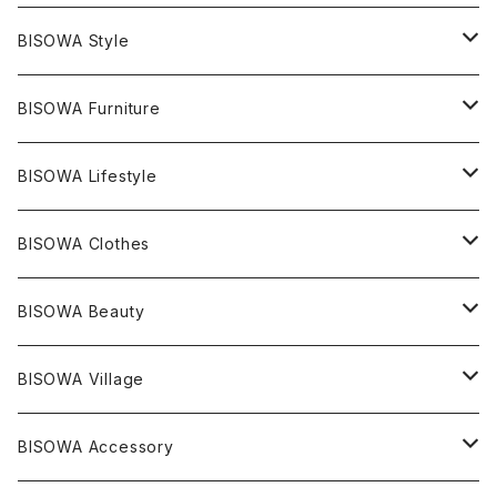
エレスチャル
石の種類別
ネックレス／ペンダント
BISOWA Style
ライトニング
アメジスト
宇佐美聖子
産地別
ピアス
ONE PIECE
BISOWA Furniture
レムリアンシード
アクアマリン
絹麻 ~kenma~
ヒマラヤ
宇佐美聖子
ヘンプ
ブレスレット
PANTS
のるすく
BISOWA Lifestyle
レコードキーパー
シトリン
Others
ブラジル
Others
オーガニックコットン
宇佐美聖子
ヘンプ
リング
T-SHIRT
Music
BISOWA Clothes
シャーマンダウ
スギライト
アーカンソー
バンブー
Others
オーガニックコットン
オーガニックコットン
宇佐美聖子
サンキャッチャー
leggings
浄化アイテム
麻
BISOWA Beauty
ダブルターミネイテッド
スーパーセブン
コロンビア
オーガニックフリース
バンブー
ヘンプコットン
Niceness Music
ヘンプ
Cosmic Hemp 麻炭
ヘアアクセサリー
Others
オラクルカード
絹
ヘンプオイル
BISOWA Village
ツインソウル
ターコイズ
メキシコ
フリース
リネン
バンブー
オーガニックコットン
セージ
ヘンプ
イヤリング
Underwear
キャンドル
Others
Bisowa Club Room
BISOWA Accessory
メタモルフォーゼス
デュモルチェライト
マダガスカル
リネン
リネン