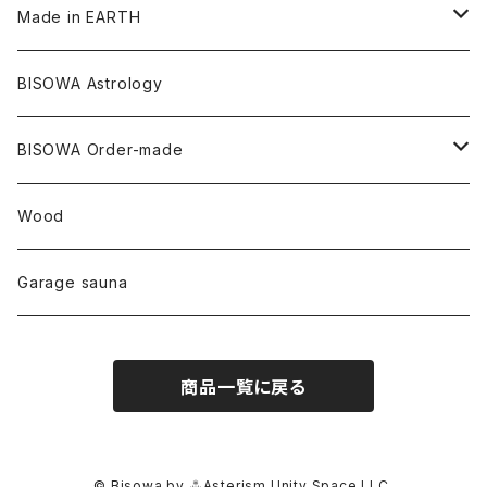
バンブー
石磨き布
オーガニックコットン
HAZE 和蝋燭
キーホルダー
陶器
オーガニックコットン
ヘアゴム
Made in EARTH
セルフフィールド
タンザナイト
中国
リネン
SANGA お香
バンブー
縁キャンドル
大蝶恵美子
宇佐美聖子
Cosmic hemp
バンブー
Misakubo Japan
BISOWA Astrology
ファントム
チャロアイト
アメリカ
やくすぎ香
ワイルドヘンプ
Tomoko Uemura Art 麻炭陶器
碧-AOI-の松葉天然酵母パン
YUGEN GLASS
オーガニックフリース
Uwajima Japan
BISOWA Order-made
カテドラル
トパーズ
ドイツ
ワイルドシルク
others
∞Seiko Usami∞
Wood
セプター
トルマリン
リネン
foods
Garage sauna
クォーツインクォーツ
ムーンストーン
SHIN-ON
ドルフィン
ラピスラズリ
商品一覧に戻る
ギャッベ
ガーデンクォーツ
ラブラドライト
能作
ルチルクォーツ
© Bisowa by ⁂Asterism Unity Space LLC.