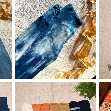
【天然素材•草木染め】Women レギンス バ
【天
ンブー 水窪藍染
ス ヘ
¥11,880