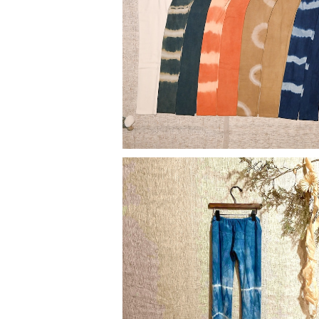
【天然素材・草木染め】レギンス ヘンプ
ン レディース オーガニック
¥11,000
SOLD OUT
【天然素材・草木染め】Kids レギンス 
ー 水窪藍染
¥9,460