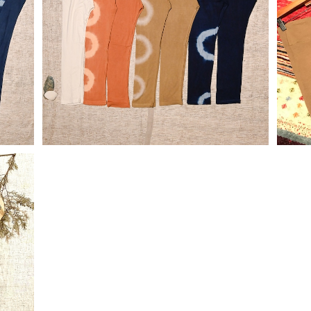
コット
【天然素材•草木染め】Kids バンブー レギン
ス
¥8,580
バンブ