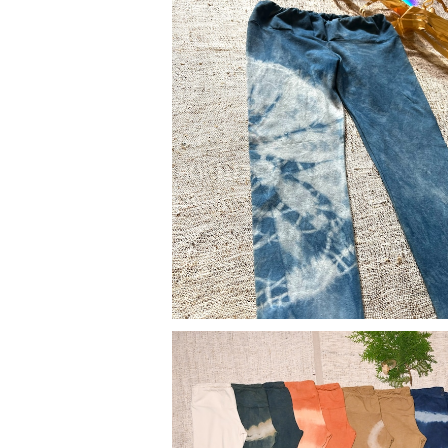
SOLD OUT
【天然素材・草木染め】Women レギン
ンプコットン 水窪藍染
¥11,880