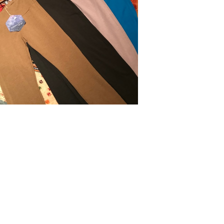
Bisowa✕LEALANI leggings
¥9,680