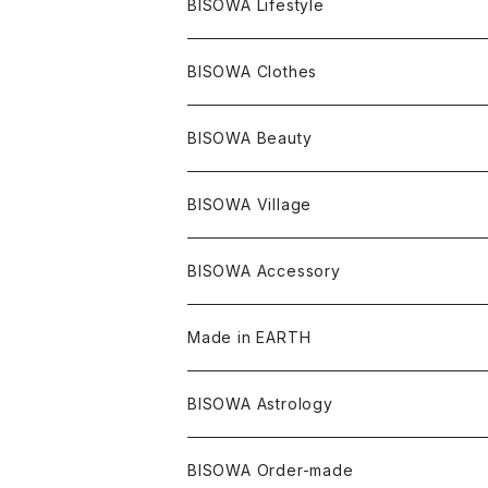
ヒマラヤ
宇佐美聖子
ヘンプ
ブレスレット
PANTS
のるすく
BISOWA Lifestyle
レコードキーパー
シトリン
Others
ブラジル
Others
オーガニックコットン
宇佐美聖子
ヘンプ
リング
T-SHIRT
Music
BISOWA Clothes
シャーマンダウ
スギライト
アーカンソー
バンブー
Others
オーガニックコットン
オーガニックコットン
宇佐美聖子
サンキャッチャー
leggings
浄化アイテム
麻
BISOWA Beauty
ダブルターミネイテッド
スーパーセブン
コロンビア
オーガニックフリース
バンブー
ヘンプコットン
Niceness Music
ヘンプ
Cosmic Hemp 麻炭
ヘアアクセサリー
Others
オラクルカード
絹
ヘンプオイル
BISOWA Village
ツインソウル
ターコイズ
メキシコ
フリース
リネン
バンブー
オーガニックコットン
セージ
ヘンプ
イヤリング
Underwear
キャンドル
Others
Bisowa Club Room
BISOWA Accessory
メタモルフォーゼス
デュモルチェライト
マダガスカル
リネン
リネン
バンブー
石磨き布
オーガニックコットン
HAZE 和蝋燭
キーホルダー
陶器
オーガニックコットン
ヘアゴム
Made in EARTH
セルフフィールド
タンザナイト
中国
リネン
SANGA お香
バンブー
縁キャンドル
大蝶恵美子
宇佐美聖子
Cosmic hemp
バンブー
Misakubo Japan
BISOWA Astrology
ファントム
チャロアイト
アメリカ
やくすぎ香
ワイルドヘンプ
Tomoko Uemura Art 麻炭陶器
碧-AOI-の松葉天然酵母パン
YUGEN GLASS
オーガニックフリース
Uwajima Japan
BISOWA Order-made