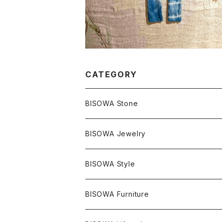
CATEGORY
BISOWA Stone
マスタークリスタル / 水晶
BISOWA Jewelry
エレスチャル
石の種類別
ネックレス／ペンダント
BISOWA Style
ライトニング
アメジスト
宇佐美聖子
産地別
ピアス
ONE PIECE
BISOWA Furniture
レムリアンシード
アクアマリン
絹麻 ~kenma~