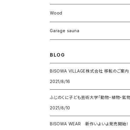
カテドラル
トパーズ
ドイツ
ワイルドシルク
others
∞Seiko Usami∞
Wood
セプター
トルマリン
リネン
foods
Garage sauna
クォーツインクォーツ
ムーンストーン
SHIN-ON
ドルフィン
ラピスラズリ
BLOG
ギャッベ
ガーデンクォーツ
ラブラドライト
BISOWA VILLAGE株式会社 移転のご案内
2021/8/16
能作
ルチルクォーツ
ふじのくに子ども芸術大学「動物・植物・鉱
ラリマー
2021/8/10
ハーキマーダイアモンド
BISOWA WEAR 新作いよいよ発売開始！