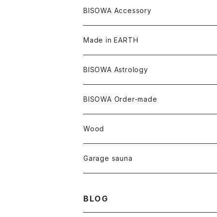
メキシコ
フリース
リネン
バンブー
オーガニックコットン
セージ
ヘンプ
イヤリング
Underwear
キャンドル
Others
Bisowa Club Room
BISOWA Accessory
メタモルフォーゼス
デュモルチェライト
マダガスカル
リネン
リネン
バンブー
石磨き布
オーガニックコットン
HAZE 和蝋燭
キーホルダー
陶器
オーガニックコットン
ヘアゴム
Made in EARTH
セルフフィールド
タンザナイト
中国
リネン
SANGA お香
バンブー
縁キャンドル
大蝶恵美子
宇佐美聖子
Cosmic hemp
バンブー
Misakubo Japan
BISOWA Astrology
ファントム
チャロアイト
アメリカ
やくすぎ香
ワイルドヘンプ
Tomoko Uemura Art 麻炭陶器
碧-AOI-の松葉天然酵母パン
YUGEN GLASS
オーガニックフリース
Uwajima Japan
BISOWA Order-made
カテドラル
トパーズ
ドイツ
ワイルドシルク
others
∞Seiko Usami∞
Wood
セプター
トルマリン
リネン
foods
Garage sauna
クォーツインクォーツ
ムーンストーン
SHIN-ON
ドルフィン
ラピスラズリ
BLOG
ギャッベ