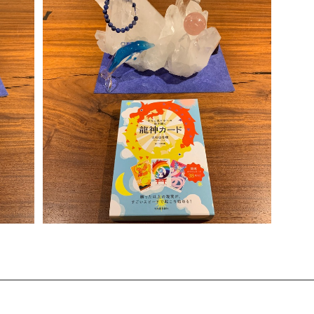
gen
龍神カード
¥2,592