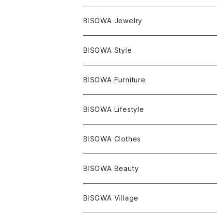
マスタークリスタル / 水晶
BISOWA Jewelry
エレスチャル
石の種類別
ネックレス／ペンダント
BISOWA Style
ライトニング
アメジスト
宇佐美聖子
産地別
ピアス
ONE PIECE
BISOWA Furniture
レムリアンシード
アクアマリン
絹麻 ~kenma~
ヒマラヤ
宇佐美聖子
ヘンプ
ブレスレット
PANTS
のるすく
BISOWA Lifestyle
レコードキーパー
シトリン
Others
ブラジル
Others
オーガニックコットン
宇佐美聖子
ヘンプ
リング
T-SHIRT
Music
BISOWA Clothes
シャーマンダウ
スギライト
アーカンソー
バンブー
Others
オーガニックコットン
オーガニックコットン
宇佐美聖子
サンキャッチャー
leggings
浄化アイテム
麻
BISOWA Beauty
ダブルターミネイテッド
スーパーセブン
コロンビア
オーガニックフリース
バンブー
ヘンプコットン
Niceness Music
ヘンプ
Cosmic Hemp 麻炭
ヘアアクセサリー
Others
オラクルカード
絹
ヘンプオイル
BISOWA Village
ツインソウル
ターコイズ