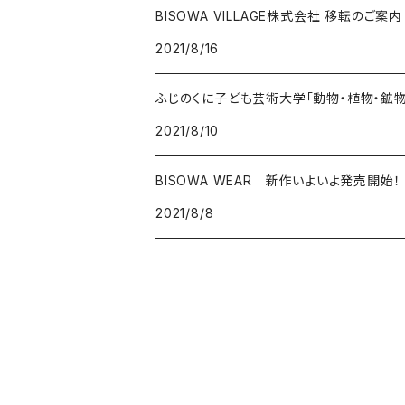
ガーデンクォーツ
ラブラドライト
BISOWA VILLAGE株式会社 移転のご案内
2021/8/16
能作
ルチルクォーツ
ふじのくに子ども芸術大学「動物・植物・鉱
ラリマー
2021/8/10
ハーキマーダイアモンド
BISOWA WEAR 新作いよいよ発売開始！
スモーキークォーツ
2021/8/8
ガーデンクォーツ
モリオン
パイライト