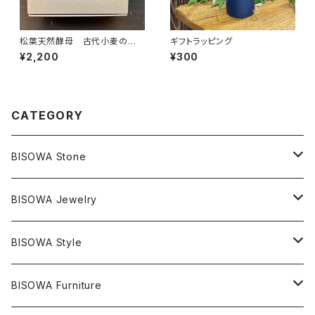
松葉天然酵母 古代小麦の発
ギフトラッピング
酵菓子 詰め合わせセット
¥2,200
¥300
CATEGORY
BISOWA Stone
マスタークリスタル / 水晶
BISOWA Jewelry
エレスチャル
石の種類別
ネックレス／ペンダント
BISOWA Style
ライトニング
アメジスト
宇佐美聖子
産地別
ピアス
ONE PIECE
BISOWA Furniture