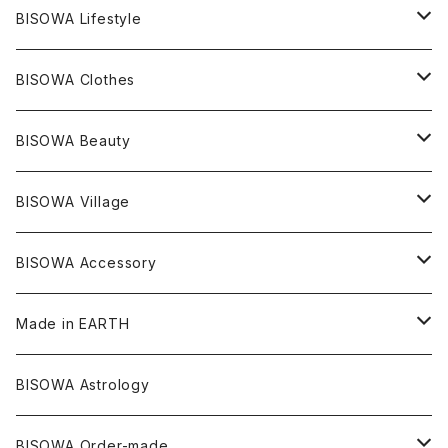
レムリアンシード
アクアマリン
絹麻 ~kenma~
ヒマラヤ
宇佐美聖子
ヘンプ
ブレスレット
PANTS
のるすく
BISOWA Lifestyle
レコードキーパー
シトリン
Others
ブラジル
Others
オーガニックコットン
宇佐美聖子
ヘンプ
リング
T-SHIRT
Music
BISOWA Clothes
シャーマンダウ
スギライト
アーカンソー
バンブー
Others
オーガニックコットン
オーガニックコットン
宇佐美聖子
サンキャッチャー
leggings
浄化アイテム
麻
BISOWA Beauty
ダブルターミネイテッド
スーパーセブン
コロンビア
オーガニックフリース
バンブー
ヘンプコットン
Niceness Music
ヘンプ
Cosmic Hemp 麻炭
ヘアアクセサリー
Others
オラクルカード
絹
ヘンプオイル
BISOWA Village
ツインソウル
ターコイズ
メキシコ
フリース
リネン
バンブー
オーガニックコットン
セージ
ヘンプ
イヤリング
Underwear
キャンドル
Others
Bisowa Club Room
BISOWA Accessory
メタモルフォーゼス
デュモルチェライト
マダガスカル
リネン
リネン
バンブー
石磨き布
オーガニックコットン
HAZE 和蝋燭
キーホルダー
陶器
オーガニックコットン
ヘアゴム
Made in EARTH
セルフフィールド
タンザナイト
中国
リネン
SANGA お香
バンブー
縁キャンドル
大蝶恵美子
宇佐美聖子
Cosmic hemp
バンブー
Misakubo Japan
BISOWA Astrology
ファントム
チャロアイト
アメリカ
やくすぎ香
ワイルドヘンプ
Tomoko Uemura Art 麻炭陶器
碧-AOI-の松葉天然酵母パン
YUGEN GLASS
オーガニックフリース
Uwajima Japan
BISOWA Order-made