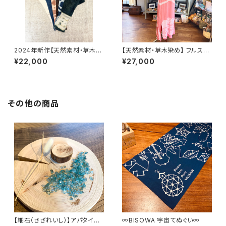
2024年新作【天然素材・草木染
【天然素材・草木染め】 フルスリ
め】Noragi pants ヘンプコッ
ーブワンピース バンブー
¥22,000
¥27,000
トン
その他の商品
【細石（さざれいし）】アパタイ
∞BISOWA 宇宙てぬぐい∞