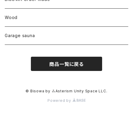
カテドラル
トパーズ
ドイツ
ワイルドシルク
others
∞Seiko Usami∞
Wood
セプター
トルマリン
リネン
foods
Garage sauna
クォーツインクォーツ
ムーンストーン
SHIN-ON
ドルフィン
ラピスラズリ
商品一覧に戻る
ギャッベ
ガーデンクォーツ
ラブラドライト
能作
ルチルクォーツ
© Bisowa by ⁂Asterism Unity Space LLC.
Powered by
ラリマー
ハーキマーダイアモンド