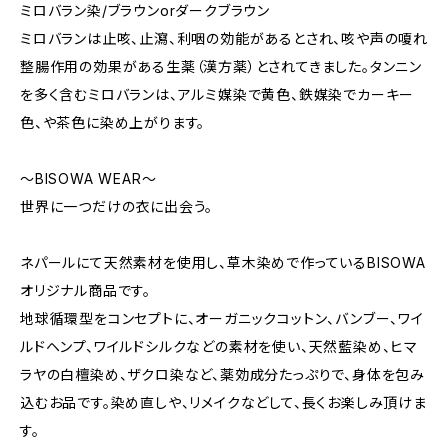
ミロバラン染/ブラウンorダークブラウン
ミロバランは止咳、止瀉、利咽の効能があるとされ、咳や声の嗄れ
整腸作用の効果がある生薬（漢方薬）とされてきました。タンニン
を多く含むミロバランは、アルミ媒染で黄色、鉄媒染でカーキー
色、や茶色に染め上がります。
～BISOWA WEAR～
世界に一つだけの衣に出会う。
ネパールにて天然素材を使用し、草木染めで作っているBISOWA
オリジナル商品です。
地球循環型をコンセプトに、オーガニックコットン、バンブー、ワイ
ルドヘンプ、ワイルドシルクなどの素材を使い、天然藍染め、ヒマ
ラヤの白檀染め、ザクロ染など、薬効成分たっぷりで、身体を包み
込むお品です。染め直しや、リメイクなどして、長くお楽しみ頂けま
す。