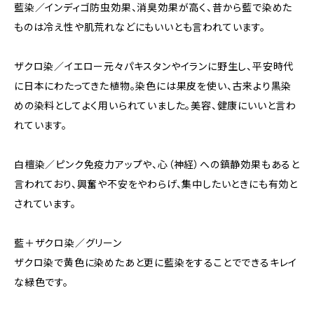
藍染／インディゴ防虫効果、消臭効果が高く、昔から藍で染めた
ものは冷え性や肌荒れなどにもいいとも言われています。
ザクロ染／イエロー元々パキスタンやイランに野生し、平安時代
に日本にわたってきた植物。染色には果皮を使い、古来より黒染
めの染料としてよく用いられていました。美容、健康にいいと言わ
れています。
白檀染／ピンク免疫力アップや、心（神経）への鎮静効果もあると
言われており、興奮や不安をやわらげ、集中したいときにも有効と
されています。
藍＋ザクロ染／グリーン
ザクロ染で黄色に染めたあと更に藍染をすることでできるキレイ
な緑色です。