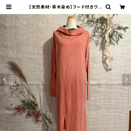
【天然素材・草木染め】フード付きワン
ピース・ヘンプコットン | Bisowa b
y ⁂Asterism Unity Space LL
C.