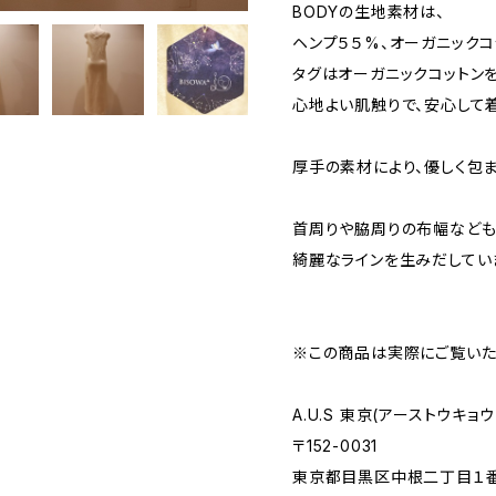
BODYの生地素材は、
ヘンプ５５%、オーガニックコ
タグはオーガニックコットン
心地よい肌触りで、安心して
厚手の素材により、優しく包
首周りや脇周りの布幅なども
綺麗なラインを生みだしてい
※この商品は実際にご覧いた
A.U.S 東京(アーストウキョウ
〒152-0031
東京都目黒区中根二丁目１番１