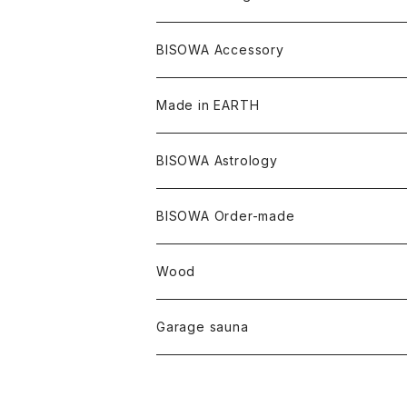
ツインソウル
ターコイズ
メキシコ
フリース
リネン
バンブー
オーガニックコットン
セージ
ヘンプ
イヤリング
Underwear
キャンドル
Others
Bisowa Club Room
BISOWA Accessory
メタモルフォーゼス
デュモルチェライト
マダガスカル
リネン
リネン
バンブー
石磨き布
オーガニックコットン
HAZE 和蝋燭
キーホルダー
陶器
オーガニックコットン
ヘアゴム
Made in EARTH
セルフフィールド
タンザナイト
中国
リネン
SANGA お香
バンブー
縁キャンドル
大蝶恵美子
宇佐美聖子
Cosmic hemp
バンブー
Misakubo Japan
BISOWA Astrology
ファントム
チャロアイト
アメリカ
やくすぎ香
ワイルドヘンプ
Tomoko Uemura Art 麻炭陶器
碧-AOI-の松葉天然酵母パン
YUGEN GLASS
オーガニックフリース
Uwajima Japan
BISOWA Order-made
カテドラル
トパーズ
ドイツ
ワイルドシルク
others
∞Seiko Usami∞
Wood
セプター
トルマリン
リネン
foods
Garage sauna
クォーツインクォーツ
ムーンストーン
SHIN-ON
ドルフィン
ラピスラズリ