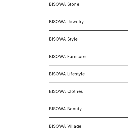
BISOWA Stone
マスタークリスタル / 水晶
BISOWA Jewelry
エレスチャル
石の種類別
ネックレス／ペンダント
BISOWA Style
ライトニング
アメジスト
宇佐美聖子
産地別
ピアス
ONE PIECE
BISOWA Furniture
レムリアンシード
アクアマリン
絹麻 ~kenma~
ヒマラヤ
宇佐美聖子
ヘンプ
ブレスレット
PANTS
のるすく
BISOWA Lifestyle
レコードキーパー
シトリン
Others
ブラジル
Others
オーガニックコットン
宇佐美聖子
ヘンプ
リング
T-SHIRT
Music
BISOWA Clothes
シャーマンダウ
スギライト
アーカンソー
バンブー
Others
オーガニックコットン
オーガニックコットン
宇佐美聖子
サンキャッチャー
leggings
浄化アイテム
麻
BISOWA Beauty
ダブルターミネイテッド
スーパーセブン
コロンビア
オーガニックフリース
バンブー
ヘンプコットン
Niceness Music
ヘンプ
Cosmic Hemp 麻炭
ヘアアクセサリー
Others
オラクルカード
絹
ヘンプオイル
BISOWA Village