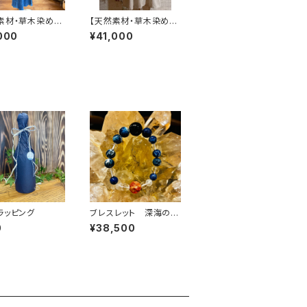
素材・草木染め】
【天然素材・草木染め】
スワンピース ヘ
カシュクール ナチュラ
000
¥41,000
ットン
ル
ラッピング
ブレスレット 深海の愛
と地球の叡智ノウタ
0
¥38,500