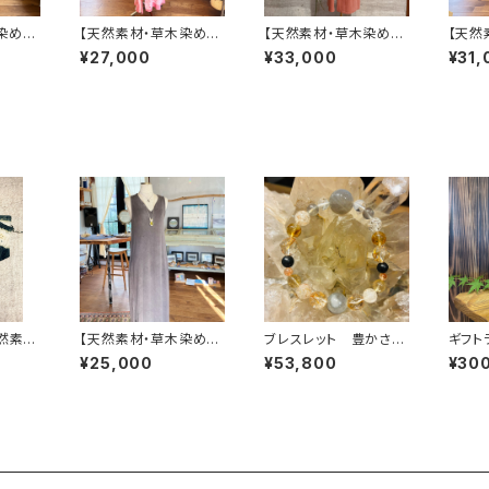
染め】
【天然素材・草木染め】
【天然素材・草木染め】
【天然
ス バ
フルスリーブワンピー
フード付きワンピース・
フリー
¥27,000
¥33,000
¥31,
ス バンブー
ヘンプコットン
ンプコ
天然素
【天然素材・草木染め】
ブレスレット 豊かさの
ギフト
agi
ノースリーブワンピー
叡智に繋がってアソボ
¥25,000
¥53,800
¥30
コットン
ス バンブー
ウ♾