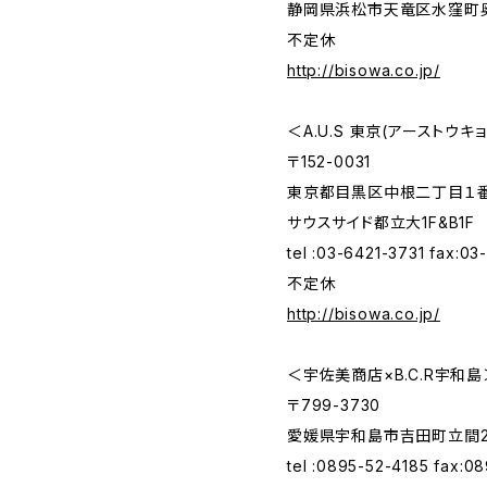
静岡県浜松市天竜区水窪町奥領
不定休
http://bisowa.co.jp/
＜A.U.S 東京(アーストウキ
〒152-0031
東京都目黒区中根二丁目１
サウスサイド都立大1F&B1F
tel :03-6421-3731 fax:0
不定休
http://bisowa.co.jp/
＜宇佐美商店×B.C.R宇和島
〒799-3730
愛媛県宇和島市吉田町立間2-2
tel :0895-52-4185 fax:0