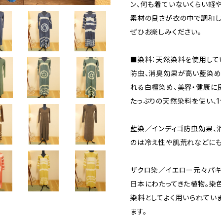
ン、何も着ていないくらい軽
素材の良さが衣の中で調和し
ぜひお楽しみください。
■染料：天然染料を使用して
防虫、消臭効果が高い藍染め
れる白檀染め、美容・健康に
たっぷりの天然染料を使い、
藍染／インディゴ防虫効果、
のは冷え性や肌荒れなどにも
ザクロ染／イエロー元々パキ
日本にわたってきた植物。染
染料としてよく用いられてい
ます。