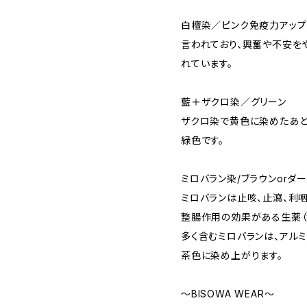
白檀染／ピンク免疫力アップ
言われており、興奮や不安を
れています。
藍＋ザクロ染／グリーン
ザクロ染で黄色に染めたあと
緑色です。
ミロバラン染/ブラウンorダ
ミロバランは止咳、止瀉、利
整腸作用の効果がある生薬（
多く含むミロバランは、アル
茶色に染め上がります。
～BISOWA WEAR～