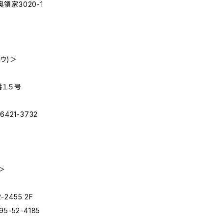
家3020-1
ョウ)＞
番１５号
3-6421-3732
＞
455 2F
895-52-4185