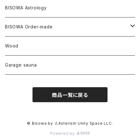
リネン
SANGA お香
バンブー
縁キャンドル
大蝶恵美子
宇佐美聖子
Cosmic hemp
バンブー
Misakubo Japan
BISOWA Astrology
ファントム
チャロアイト
アメリカ
やくすぎ香
ワイルドヘンプ
Tomoko Uemura Art 麻炭陶器
碧-AOI-の松葉天然酵母パン
YUGEN GLASS
オーガニックフリース
Uwajima Japan
BISOWA Order-made
カテドラル
トパーズ
ドイツ
ワイルドシルク
others
∞Seiko Usami∞
Wood
セプター
トルマリン
リネン
foods
Garage sauna
クォーツインクォーツ
ムーンストーン
SHIN-ON
ドルフィン
ラピスラズリ
商品一覧に戻る
ギャッベ
ガーデンクォーツ
ラブラドライト
能作
ルチルクォーツ
© Bisowa by ⁂Asterism Unity Space LLC.
Powered by