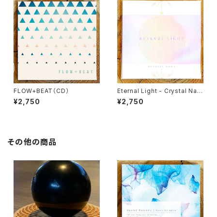
FLOW+BEAT（CD）
Eternal Light - Crystal Nad
a（CD）
¥2,750
¥2,750
その他の商品