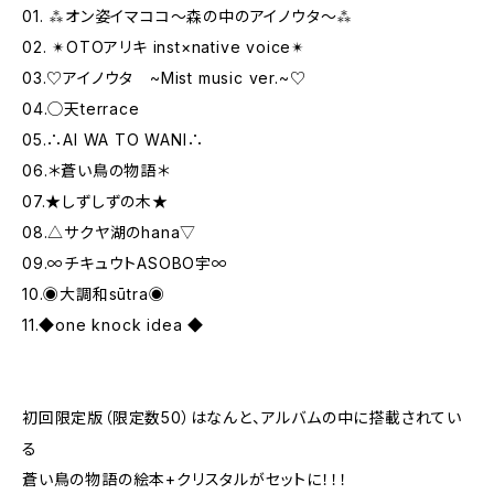
01. ⁂オン姿イマココ～森の中のアイノウタ～⁂
02. ✴︎OTOアリキ inst×native voice✴︎
03.♡アイノウタ ~Mist music ver.~♡
04.◯天terrace
05.∴AI WA TO WANI∴
06.＊蒼い鳥の物語＊
07.★しずしずの木★
08.△サクヤ湖のhana▽
09.∞チキュウトASOBO宇∞
10.◉大調和sūtra◉
11.◆one knock idea ◆
初回限定版（限定数50）はなんと、アルバムの中に搭載されてい
る
蒼い鳥の物語の絵本+クリスタルがセットに！！！