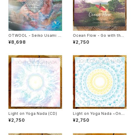
OTWOOL - Seiko Usami 1s
Ocean Flow - Go with the f
t フルアルバム 【特別限定版】（C
low（CD）
¥8,698
¥2,750
D＋絵本/水晶付き！）
Light on Yoga Nada (CD)
Light on Yoga Nada ~Onen
ess~ / V.A. (CD)
¥2,750
¥2,750