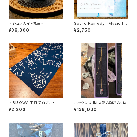
∞シュンガイト丸玉∞
Sound Remedy ~Music for
salon~ / Water Dreams（C
¥38,000
¥2,750
D)
∞BISOWA 宇宙てぬぐい∞
ネックレス Ikita愛の輝きのuta
¥2,200
¥138,000