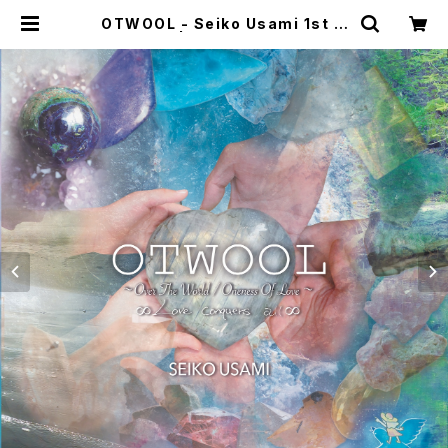
OTWOOL - Seiko Usami 1st フ
ルアルバム | Bisowa by ⁂Asteri
sm Unity Space LLC.