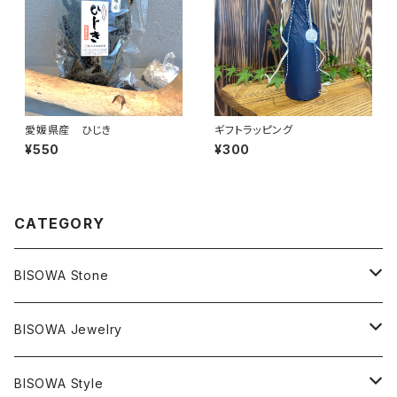
愛媛県産 ひじき
ギフトラッピング
¥550
¥300
CATEGORY
BISOWA Stone
マスタークリスタル / 水晶
BISOWA Jewelry
エレスチャル
石の種類別
ネックレス／ペンダント
BISOWA Style