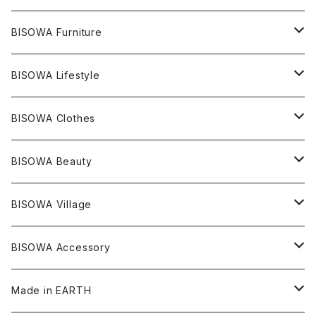
ライトニング
アメジスト
宇佐美聖子
産地別
ピアス
ONE PIECE
BISOWA Furniture
レムリアンシード
アクアマリン
絹麻 ~kenma~
ヒマラヤ
宇佐美聖子
ヘンプ
ブレスレット
PANTS
のるすく
BISOWA Lifestyle
レコードキーパー
シトリン
Others
ブラジル
Others
オーガニックコットン
宇佐美聖子
ヘンプ
リング
T-SHIRT
Music
BISOWA Clothes
シャーマンダウ
スギライト
アーカンソー
バンブー
Others
オーガニックコットン
オーガニックコットン
宇佐美聖子
サンキャッチャー
leggings
浄化アイテム
麻
BISOWA Beauty
ダブルターミネイテッド
スーパーセブン
コロンビア
オーガニックフリース
バンブー
ヘンプコットン
Niceness Music
ヘンプ
Cosmic Hemp 麻炭
ヘアアクセサリー
Others
オラクルカード
絹
ヘンプオイル
BISOWA Village
ツインソウル
ターコイズ
メキシコ
フリース
リネン
バンブー
オーガニックコットン
セージ
ヘンプ
イヤリング
Underwear
キャンドル
Others
Bisowa Club Room
BISOWA Accessory
メタモルフォーゼス
デュモルチェライト
マダガスカル
リネン
リネン
バンブー
石磨き布
オーガニックコットン
HAZE 和蝋燭
キーホルダー
陶器
オーガニックコットン
ヘアゴム
Made in EARTH
セルフフィールド
タンザナイト
中国