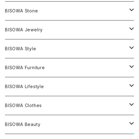
BISOWA Stone
マスタークリスタル / 水晶
BISOWA Jewelry
エレスチャル
石の種類別
ネックレス／ペンダント
BISOWA Style
ライトニング
アメジスト
宇佐美聖子
産地別
ピアス
ONE PIECE
BISOWA Furniture
レムリアンシード
アクアマリン
絹麻 ~kenma~
ヒマラヤ
宇佐美聖子
ヘンプ
ブレスレット
PANTS
のるすく
BISOWA Lifestyle
レコードキーパー
シトリン
Others
ブラジル
Others
オーガニックコットン
宇佐美聖子
ヘンプ
リング
T-SHIRT
Music
BISOWA Clothes
シャーマンダウ
スギライト
アーカンソー
バンブー
Others
オーガニックコットン
オーガニックコットン
宇佐美聖子
サンキャッチャー
leggings
浄化アイテム
麻
BISOWA Beauty
ダブルターミネイテッド
スーパーセブン
コロンビア
オーガニックフリース