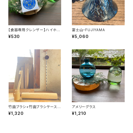
【食器専用クレンザー】ハイホー
富士山・FUJIYAMA
ム NEO クリーナー
¥530
¥5,060
竹歯ブラシ+竹歯ブラシケースセ
アメリーグラス
ット
¥1,320
¥1,210