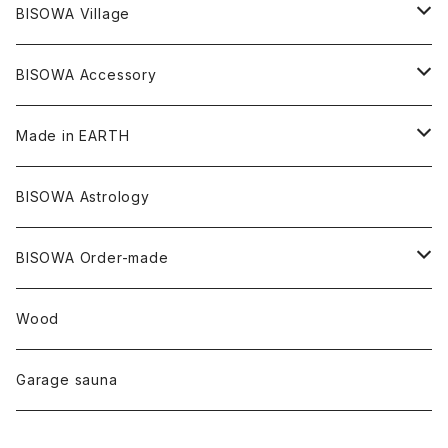
バンブー
ヘンプコットン
Niceness Music
ヘンプ
Cosmic Hemp 麻炭
ヘアアクセサリー
Others
オラクルカード
絹
ヘンプオイル
BISOWA Village
ツインソウル
ターコイズ
メキシコ
フリース
リネン
バンブー
オーガニックコットン
セージ
ヘンプ
イヤリング
Underwear
キャンドル
Others
Bisowa Club Room
BISOWA Accessory
メタモルフォーゼス
デュモルチェライト
マダガスカル
リネン
リネン
バンブー
石磨き布
オーガニックコットン
HAZE 和蝋燭
キーホルダー
陶器
オーガニックコットン
ヘアゴム
Made in EARTH
セルフフィールド
タンザナイト
中国
リネン
SANGA お香
バンブー
縁キャンドル
大蝶恵美子
宇佐美聖子
Cosmic hemp
バンブー
Misakubo Japan
BISOWA Astrology
ファントム
チャロアイト
アメリカ
やくすぎ香
ワイルドヘンプ
Tomoko Uemura Art 麻炭陶器
碧-AOI-の松葉天然酵母パン
YUGEN GLASS
オーガニックフリース
Uwajima Japan
BISOWA Order-made
カテドラル
トパーズ
ドイツ
ワイルドシルク
others
∞Seiko Usami∞
Wood
セプター
トルマリン
リネン
foods
Garage sauna
クォーツインクォーツ
ムーンストーン
SHIN-ON
ドルフィン