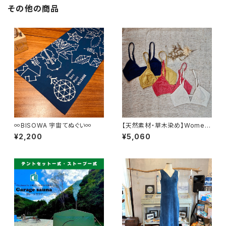
その他の商品
∞BISOWA 宇宙てぬぐい∞
【天然素材・草木染め】Womem
ブラ バンブー
¥2,200
¥5,060