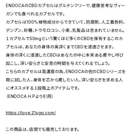
ENDOCAのCBDカプセルはグルテンフリーで、健康思考なヴィー
ガンでも食べれるカプセルです。
カプセルは100%植物成分からできていて、防腐剤、人工着色料、
デンプン、砂糖、トウモロコシ、小麦、乳製品は含まれていません。
１カプセルで50mgという驚くほど多くのCBDを保有するこのカ
プセルは、あなたの身体の奥深くまでCBDを浸透させます。
身体の深くに浸透したCBDはあなたの中に本来ある癒やし呼び
起こし、深い安らぎと安息の時間を与えてくれるでしょう。
こちらのカプセルは高濃度の為、ENDOCAの他のCBDシリーズを
既に試した人、身体を芯から癒したい人、深い安らぎを求める人
にオススメする１段階上のアイテムです。
（ENDOCA H.Pより引用）
https://love.21sgp.com/
この商品は、店頭でも販売しております。