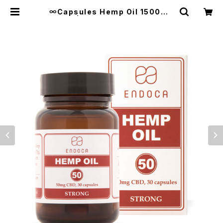
∞Capsules Hemp Oil 1500mg
CBD∞ | Bisowa by ⁂Asterism
Unity Space LLC.