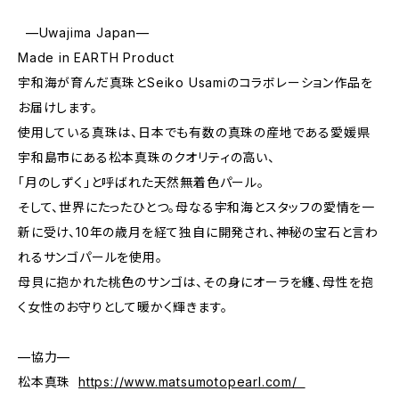
—Uwajima Japan—
Made in EARTH Product
宇和海が育んだ真珠とSeiko Usamiのコラボレーション作品を
お届けします。
使用している真珠は、日本でも有数の真珠の産地である愛媛県
宇和島市にある松本真珠のクオリティの高い、
「月のしずく」と呼ばれた天然無着色パール。
そして、世界にたったひとつ。母なる宇和海とスタッフの愛情を一
新に受け、10年の歳月を経て独自に開発され、神秘の宝石と言わ
れるサンゴパールを使用。
母貝に抱かれた桃色のサンゴは、その身にオーラを纏、母性を抱
く女性のお守りとして暖かく輝きます。
—協力—
松本真珠
https://www.matsumotopearl.com/