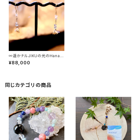
∞遥かナルJIKUの光のHana〜
呼び起こすキオクと、花咲く未来
¥88,000
へ。∞
同じカテゴリの商品