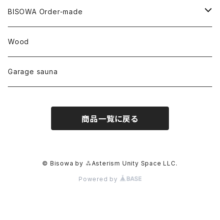
やくすぎ香
ワイルドヘンプ
Tomoko Uemura Art 麻炭陶器
碧-AOI-の松葉天然酵母パン
YUGEN GLASS
オーガニックフリース
Uwajima Japan
BISOWA Order-made
カテドラル
トパーズ
ドイツ
ワイルドシルク
others
∞Seiko Usami∞
Wood
セプター
トルマリン
リネン
foods
Garage sauna
クォーツインクォーツ
ムーンストーン
SHIN-ON
ドルフィン
ラピスラズリ
商品一覧に戻る
ギャッベ
ガーデンクォーツ
ラブラドライト
能作
ルチルクォーツ
© Bisowa by ⁂Asterism Unity Space LLC.
Powered by
ラリマー
ハーキマーダイアモンド