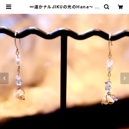
∞遥かナルJIKUの光のHana〜 呼
び起こすキオクと、花咲く未来へ。∞ |
Bisowa by ⁂Asterism Unity S
pace LLC.