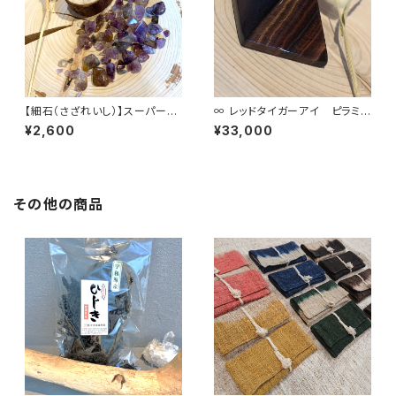
【細石（さざれいし）】スーパーセ
∞ レッドタイガーアイ ピラミッ
ブン 100g
ド ∞
¥2,600
¥33,000
その他の商品