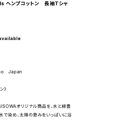
ds ヘンプコットン 長袖Tシャ
available
ubo Japan
ン》
ISOWAオリジナル商品を、水と緑豊
水で染め、太陽の恵みをいっぱいに浴
。