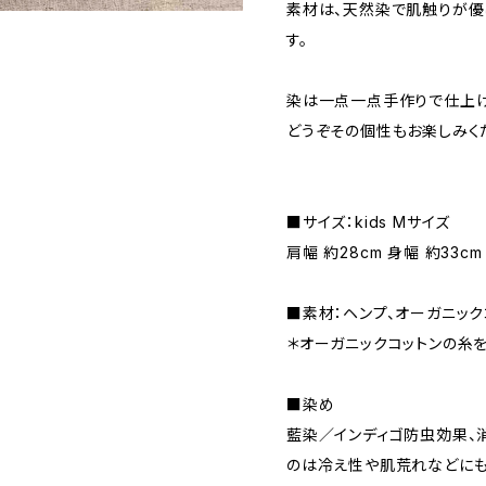
素材は、天然染で肌触りが優
す。
染は一点一点手作りで仕上げ
どうぞその個性もお楽しみく
■サイズ：kids Mサイズ
肩幅 約28cm 身幅 約33cm
■素材：ヘンプ、オーガニッ
＊オーガニックコットンの糸
■染め
藍染／インディゴ防虫効果、
のは冷え性や肌荒れなどにも