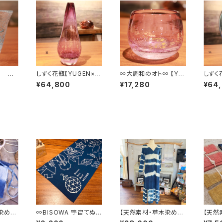
」 マ
しずく花瓶【YUGEN×Bi
∞大調和のオト∞ 【YU
しずく
sowa×Cosmic HEM
GEN×Bisowa×Cosm
sowa
¥64,800
¥17,280
¥64
P on the earth】
ic HEMP on the eart
P on
color ヒヤシンス
h】 color ヒ
ンス
ヤシンス
染め】
∞BISOWA 宇宙てぬぐ
【天然素材・草木染め】
【天然
い∞
フルスリーブワンピー
財布 