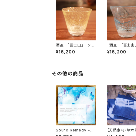
酒盃 「富士山」 クリ
酒盃 「富士山
スタル
ラカイト
¥16,200
¥16,200
その他の商品
Sound Remedy ~M
【天然素材・草木
usic for salon~ / Wa
フンドシ