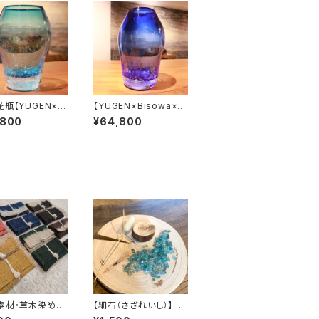
花瓶【YUGEN×Bi
【YUGEN×Bisowa×C
×Cosmic HEM
osmic HEMP on the
,800
¥64,800
 the earth】
earth】 マラカイト花瓶
color コバルトブルー
素材・草木染め】
【細石（さざれいし）】ア
ワイルドヘンプ
パタイト 100g