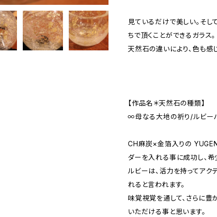
見ているだけで美しい。そし
ちで頂くことができるガラス。
天然石の違いにより、色も感
【作品名＊天然石の種類】
∞母なる大地の祈り/ルビー
CH麻炭×金箔入りの YUGE
ダーを入れる事に成功し、希
ルビーは、活力を持ってアクテ
れると言われます。
味覚視覚を通して、さらに豊
いただける事と思います。