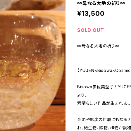
∞母なる大地の祈り∞
¥13,500
SOLD OUT
∞母なる大地の祈り∞
【YUGEN×Bisowa×Cosmic 
Bisowa宇佐美聖子とYUG
より、
素晴らしい作品が生まれまし
金箔や麻炭の何層にもなるガ
れ、微生物、鉱物、植物が調