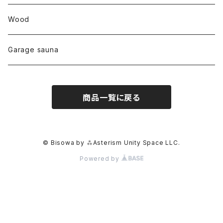
ドイツ
ワイルドシルク
others
∞Seiko Usami∞
Wood
セプター
トルマリン
リネン
foods
Garage sauna
クォーツインクォーツ
ムーンストーン
SHIN-ON
ドルフィン
ラピスラズリ
商品一覧に戻る
ギャッベ
ガーデンクォーツ
ラブラドライト
能作
ルチルクォーツ
© Bisowa by ⁂Asterism Unity Space LLC.
Powered by
ラリマー
ハーキマーダイアモンド