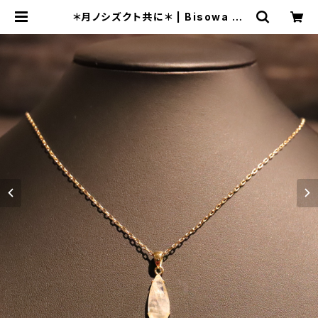
＊月ノシズクト共に＊ | Bisowa by
⁂Asterism Unity Space LLC.