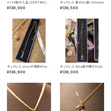
∞バラ色の人生ノSENTAKUを
ネックレス 愛shiki道ノshirube
∞
¥138,000
¥136,500
ネックレス uruoiの季節のnaka
ネックレス Ikita愛の輝きのuta
で
¥136,900
¥138,000