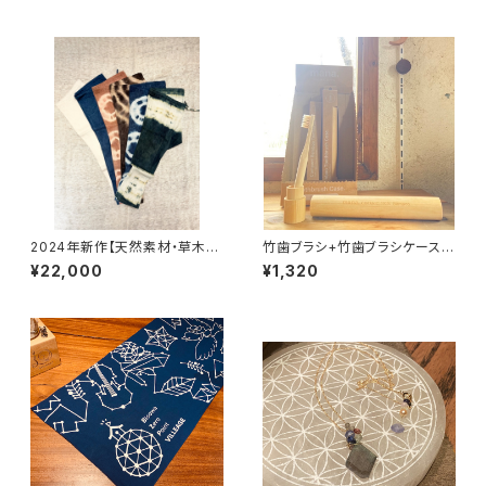
2024年新作【天然素材・草木染
竹歯ブラシ+竹歯ブラシケースセ
め】Noragi pants ヘンプコッ
ット
¥22,000
¥1,320
トン