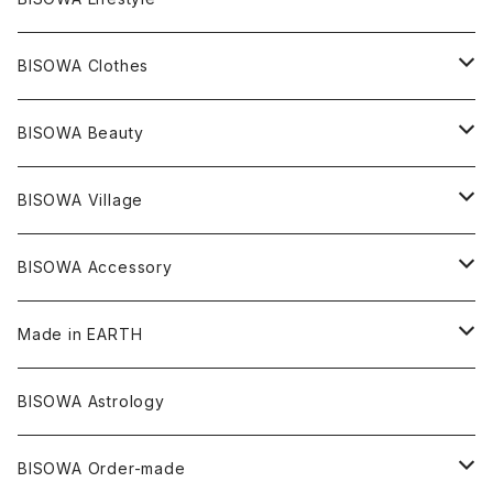
レコードキーパー
シトリン
Others
ブラジル
Others
オーガニックコットン
宇佐美聖子
ヘンプ
リング
T-SHIRT
Music
BISOWA Clothes
シャーマンダウ
スギライト
アーカンソー
バンブー
Others
オーガニックコットン
オーガニックコットン
宇佐美聖子
サンキャッチャー
leggings
浄化アイテム
麻
BISOWA Beauty
ダブルターミネイテッド
スーパーセブン
コロンビア
オーガニックフリース
バンブー
ヘンプコットン
Niceness Music
ヘンプ
Cosmic Hemp 麻炭
ヘアアクセサリー
Others
オラクルカード
絹
ヘンプオイル
BISOWA Village
ツインソウル
ターコイズ
メキシコ
フリース
リネン
バンブー
オーガニックコットン
セージ
ヘンプ
イヤリング
Underwear
キャンドル
Others
Bisowa Club Room
BISOWA Accessory
メタモルフォーゼス
デュモルチェライト
マダガスカル
リネン
リネン
バンブー
石磨き布
オーガニックコットン
HAZE 和蝋燭
キーホルダー
陶器
オーガニックコットン
ヘアゴム
Made in EARTH
セルフフィールド
タンザナイト
中国
リネン
SANGA お香
バンブー
縁キャンドル
大蝶恵美子
宇佐美聖子
Cosmic hemp
バンブー
Misakubo Japan
BISOWA Astrology
ファントム
チャロアイト
アメリカ
やくすぎ香
ワイルドヘンプ
Tomoko Uemura Art 麻炭陶器
碧-AOI-の松葉天然酵母パン
YUGEN GLASS
オーガニックフリース
Uwajima Japan
BISOWA Order-made
カテドラル
トパーズ