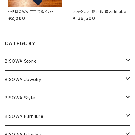
∞BISOWA 宇宙てぬぐい∞
ネックレス 愛shiki道ノshirube
¥2,200
¥136,500
CATEGORY
BISOWA Stone
マスタークリスタル / 水晶
BISOWA Jewelry
エレスチャル
石の種類別
ネックレス／ペンダント
BISOWA Style
ライトニング
アメジスト
宇佐美聖子
産地別
ピアス
ONE PIECE
BISOWA Furniture
レムリアンシード
アクアマリン
絹麻 ~kenma~
ヒマラヤ
宇佐美聖子
ヘンプ
ブレスレット
PANTS
のるすく
BISOWA Lifestyle