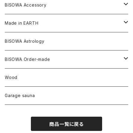
リネン
バンブー
オーガニックコットン
セージ
ヘンプ
イヤリング
Underwear
キャンドル
Others
Bisowa Club Room
BISOWA Accessory
メタモルフォーゼス
デュモルチェライト
マダガスカル
リネン
リネン
バンブー
石磨き布
オーガニックコットン
HAZE 和蝋燭
キーホルダー
陶器
オーガニックコットン
ヘアゴム
Made in EARTH
セルフフィールド
タンザナイト
中国
リネン
SANGA お香
バンブー
縁キャンドル
大蝶恵美子
宇佐美聖子
Cosmic hemp
バンブー
Misakubo Japan
BISOWA Astrology
ファントム
チャロアイト
アメリカ
やくすぎ香
ワイルドヘンプ
Tomoko Uemura Art 麻炭陶器
碧-AOI-の松葉天然酵母パン
YUGEN GLASS
オーガニックフリース
Uwajima Japan
BISOWA Order-made
カテドラル
トパーズ
ドイツ
ワイルドシルク
others
∞Seiko Usami∞
Wood
セプター
トルマリン
リネン
foods
Garage sauna
クォーツインクォーツ
ムーンストーン
SHIN-ON
ドルフィン
ラピスラズリ
商品一覧に戻る
ギャッベ
ガーデンクォーツ