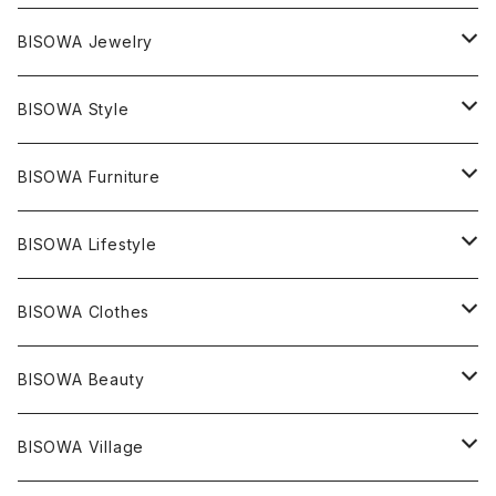
マスタークリスタル / 水晶
BISOWA Jewelry
エレスチャル
石の種類別
ネックレス／ペンダント
BISOWA Style
ライトニング
アメジスト
宇佐美聖子
産地別
ピアス
ONE PIECE
BISOWA Furniture
レムリアンシード
アクアマリン
絹麻 ~kenma~
ヒマラヤ
宇佐美聖子
ヘンプ
ブレスレット
PANTS
のるすく
BISOWA Lifestyle
レコードキーパー
シトリン
Others
ブラジル
Others
オーガニックコットン
宇佐美聖子
ヘンプ
リング
T-SHIRT
Music
BISOWA Clothes
シャーマンダウ
スギライト
アーカンソー
バンブー
Others
オーガニックコットン
オーガニックコットン
宇佐美聖子
サンキャッチャー
leggings
浄化アイテム
麻
BISOWA Beauty
ダブルターミネイテッド
スーパーセブン
コロンビア
オーガニックフリース
バンブー
ヘンプコットン
Niceness Music
ヘンプ
Cosmic Hemp 麻炭
ヘアアクセサリー
Others
オラクルカード
絹
ヘンプオイル
BISOWA Village
ツインソウル
ターコイズ
メキシコ
フリース