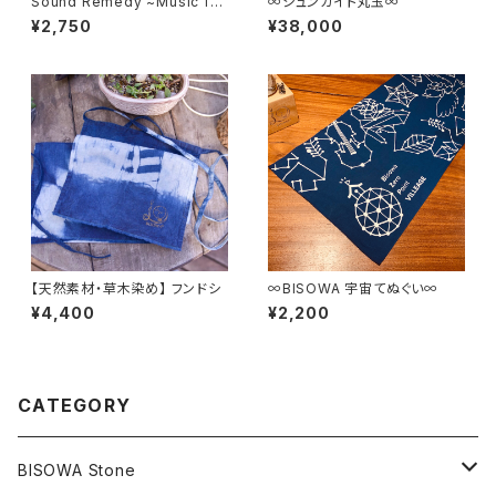
Sound Remedy ~Music for
∞シュンガイト丸玉∞
salon~ / Water Dreams（C
¥2,750
¥38,000
D)
【天然素材・草木染め】 フンドシ
∞BISOWA 宇宙てぬぐい∞
¥4,400
¥2,200
CATEGORY
BISOWA Stone