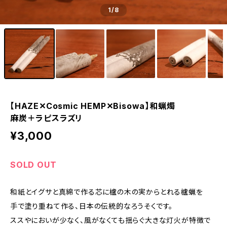
1
/8
【HAZE✕Cosmic HEMP✕Bisowa】和蝋燭
麻炭＋ラピスラズリ
¥3,000
SOLD OUT
和紙とイグサと真綿で作る芯に櫨の木の実からとれる櫨蝋を
手で塗り重ねて作る、日本の伝統的なろうそくです。
ススやにおいが少なく、風がなくても揺らぐ大きな灯火が特徴で