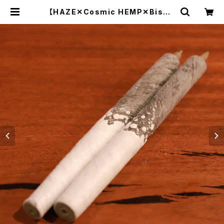
【HAZE✕Cosmic HEMP✕Bisow
a】和蝋燭 麻炭＋ラピスラズ
リ | Bisowa by ⁂Asterism Unit
y Space LLC.