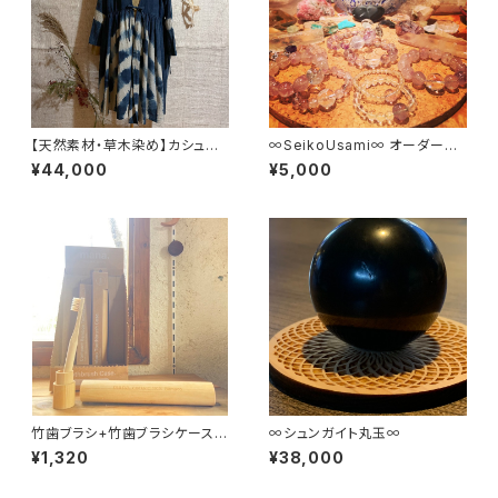
【天然素材・草木染め】カシュク
∞SeikoUsami∞ オーダーメ
ールドレス 柄
イドBisowa Jewelry
¥44,000
¥5,000
竹歯ブラシ+竹歯ブラシケースセ
∞シュンガイト丸玉∞
ット
¥1,320
¥38,000