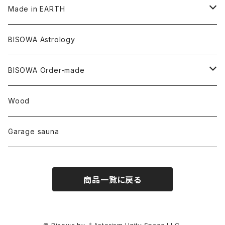
リネン
バンブー
石磨き布
オーガニックコットン
HAZE 和蝋燭
キーホルダー
陶器
オーガニックコットン
ヘアゴム
Made in EARTH
セルフフィールド
タンザナイト
中国
リネン
SANGA お香
バンブー
縁キャンドル
大蝶恵美子
宇佐美聖子
Cosmic hemp
バンブー
Misakubo Japan
BISOWA Astrology
ファントム
チャロアイト
アメリカ
やくすぎ香
ワイルドヘンプ
Tomoko Uemura Art 麻炭陶器
碧-AOI-の松葉天然酵母パン
YUGEN GLASS
オーガニックフリース
Uwajima Japan
BISOWA Order-made
カテドラル
トパーズ
ドイツ
ワイルドシルク
others
∞Seiko Usami∞
Wood
セプター
トルマリン
リネン
foods
Garage sauna
クォーツインクォーツ
ムーンストーン
SHIN-ON
ドルフィン
ラピスラズリ
商品一覧に戻る
ギャッベ
ガーデンクォーツ
ラブラドライト
能作
ルチルクォーツ