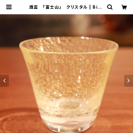
酒盃 「富士山」 クリスタル | Biso
wa by ⁂Asterism Unity Space
LLC.