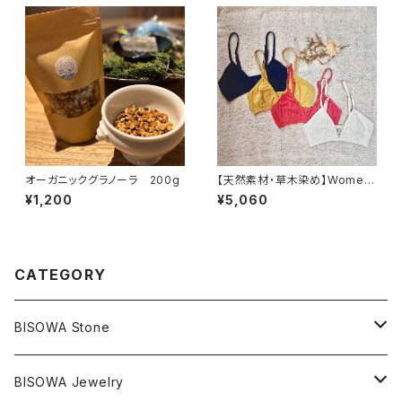
オーガニックグラノーラ 200g
【天然素材・草木染め】Womem
ブラ ヘンプコットン
¥1,200
¥5,060
CATEGORY
BISOWA Stone
マスタークリスタル / 水晶
BISOWA Jewelry