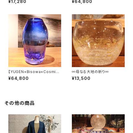
¥17,280
¥64,800
e earth】 color ヒヤ
h】 color コバルトブルー
シンス
【YUGEN×Bisowa×Cosmic
∞母なる大地の祈り∞
HEMP on the earth】 マラカ
¥64,800
¥13,500
イト花瓶
その他の商品