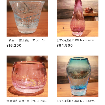
酒盃 「富士山」 マラカイト
しずく花瓶【YUGEN×Bisowa×
Cosmic HEMP on the eart
¥16,200
¥64,800
h】 color ヒヤシンス
ンス
∞大調和のオト∞ 【YUGEN×Bi
しずく花瓶【YUGEN×Bisowa×
sowa×Cosmic HEMP on th
Cosmic HEMP on the eart