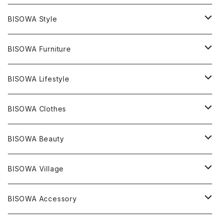
エレスチャル
石の種類別
ネックレス／ペンダント
BISOWA Style
ライトニング
アメジスト
宇佐美聖子
産地別
ピアス
ONE PIECE
BISOWA Furniture
レムリアンシード
アクアマリン
絹麻 ~kenma~
ヒマラヤ
宇佐美聖子
ヘンプ
ブレスレット
PANTS
のるすく
BISOWA Lifestyle
レコードキーパー
シトリン
Others
ブラジル
Others
オーガニックコットン
宇佐美聖子
ヘンプ
リング
T-SHIRT
Music
BISOWA Clothes
シャーマンダウ
スギライト
アーカンソー
バンブー
Others
オーガニックコットン
オーガニックコットン
宇佐美聖子
サンキャッチャー
leggings
浄化アイテム
麻
BISOWA Beauty
ダブルターミネイテッド
スーパーセブン
コロンビア
オーガニックフリース
バンブー
ヘンプコットン
Niceness Music
ヘンプ
Cosmic Hemp 麻炭
ヘアアクセサリー
Others
オラクルカード
絹
ヘンプオイル
BISOWA Village
ツインソウル
ターコイズ
メキシコ
フリース
リネン
バンブー
オーガニックコットン
セージ
ヘンプ
イヤリング
Underwear
キャンドル
Others
Bisowa Club Room
BISOWA Accessory
メタモルフォーゼス
デュモルチェライト
マダガスカル
リネン