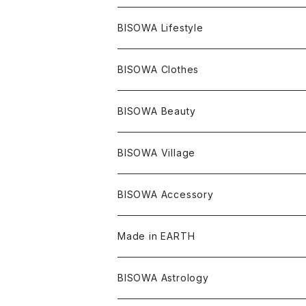
レムリアンシード
アクアマリン
絹麻 ~kenma~
ヒマラヤ
宇佐美聖子
ヘンプ
ブレスレット
PANTS
のるすく
BISOWA Lifestyle
レコードキーパー
シトリン
Others
ブラジル
Others
オーガニックコットン
宇佐美聖子
ヘンプ
リング
T-SHIRT
Music
BISOWA Clothes
シャーマンダウ
スギライト
アーカンソー
バンブー
Others
オーガニックコットン
オーガニックコットン
宇佐美聖子
サンキャッチャー
leggings
浄化アイテム
麻
BISOWA Beauty
ダブルターミネイテッド
スーパーセブン
コロンビア
オーガニックフリース
バンブー
ヘンプコットン
Niceness Music
ヘンプ
Cosmic Hemp 麻炭
ヘアアクセサリー
Others
オラクルカード
絹
ヘンプオイル
BISOWA Village
ツインソウル
ターコイズ
メキシコ
フリース
リネン
バンブー
オーガニックコットン
セージ
ヘンプ
イヤリング
Underwear
キャンドル
Others
Bisowa Club Room
BISOWA Accessory
メタモルフォーゼス
デュモルチェライト
マダガスカル
リネン
リネン
バンブー
石磨き布
オーガニックコットン
HAZE 和蝋燭
キーホルダー
陶器
オーガニックコットン
ヘアゴム
Made in EARTH
セルフフィールド
タンザナイト
中国
リネン
SANGA お香
バンブー
縁キャンドル
大蝶恵美子
宇佐美聖子
Cosmic hemp
バンブー
Misakubo Japan
BISOWA Astrology
ファントム
チャロアイト
アメリカ
やくすぎ香