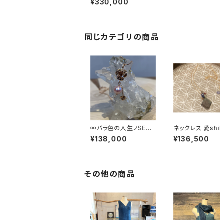
¥330,000
同じカテゴリの商品
∞バラ色の人生ノSENT
ネックレス 愛shiki道ノ
AKUを∞
shirube
¥138,000
¥136,500
その他の商品