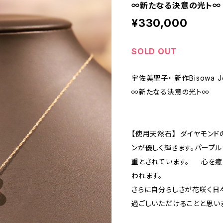
∞新たなる決意の光ト∞
¥330,000
SOLD OUT
宇佐美聖子・ 新作Bisowa Je
∞新たなる決意の光ト∞
【使用天然石】 ダイヤモン
ンが優しく輝きます。パープ
重とされています。 心を癒
われます。
さらに自分らしさが花咲く日
過ごしいただけることと思い