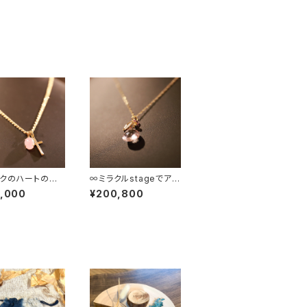
クのハートのサ
∞ミラクルstageでアソ
ココロのあいだの
ボウ∞
9,000
¥200,800
∞