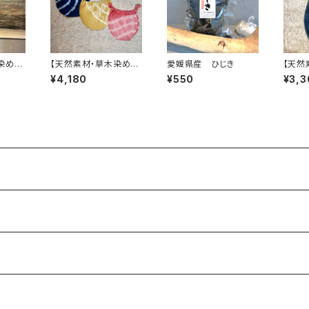
染め】
【天然素材・草木染め】
愛媛県産 ひじき
【天然
クコッ
ふんどしパンツ バンブ
巾着ポ
¥4,180
¥550
¥3,3
ル
ー
トン L