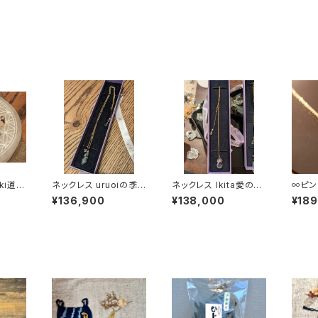
ネックレス uruoiの季
ネックレス Ikita愛の輝
∞ピン
節のnakaで
きのuta
ダメト
¥136,900
¥138,000
¥18
スキマ