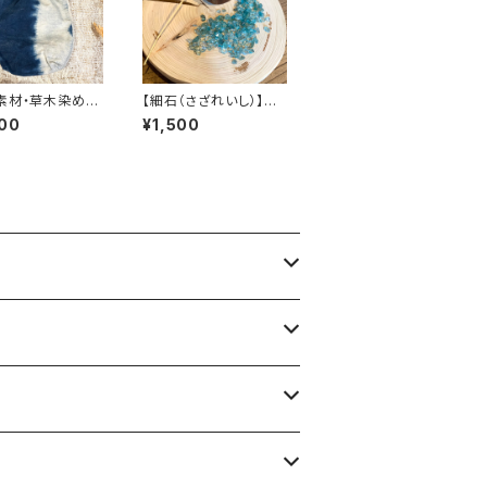
素材・草木染め】
【細石（さざれいし）】ア
ーチ・ヘンプコッ
パタイト 100g
00
¥1,500