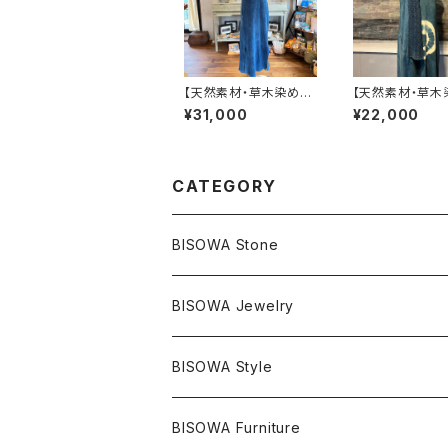
【天然素材・草木染め】
【天然素材・草木
フリースワンピース ヘ
ヘンプオーガニッ
¥31,000
¥22,000
ンプコットン
トンリネンストー
CATEGORY
BISOWA Stone
マスタークリスタル / 水晶
BISOWA Jewelry
エレスチャル
石の種類別
ネックレス／ペンダント
BISOWA Style
ライトニング
アメジスト
宇佐美聖子
産地別
ピアス
ONE PIECE
BISOWA Furniture