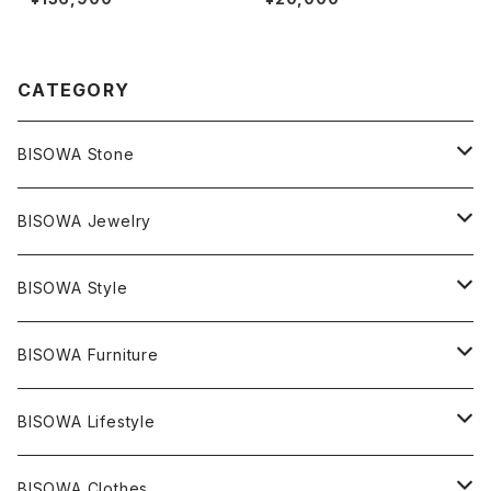
ル[生成り]
CATEGORY
BISOWA Stone
マスタークリスタル / 水晶
BISOWA Jewelry
エレスチャル
石の種類別
ネックレス／ペンダント
BISOWA Style
ライトニング
アメジスト
宇佐美聖子
産地別
ピアス
ONE PIECE
BISOWA Furniture
レムリアンシード
アクアマリン
絹麻 ~kenma~
ヒマラヤ
宇佐美聖子
ヘンプ
ブレスレット
PANTS
のるすく
BISOWA Lifestyle
レコードキーパー
シトリン
Others
ブラジル
Others
オーガニックコットン
宇佐美聖子
ヘンプ
リング
T-SHIRT
Music
BISOWA Clothes