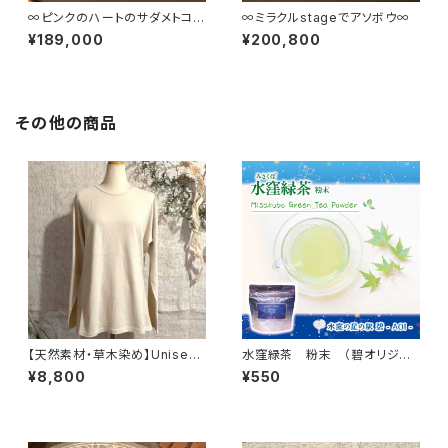
∞ピンクのハートのサダメトココ
∞ミラクルstageでアソボウ∞
ロのあいだのスキマ∞
¥189,000
¥200,800
その他の商品
【天然素材・草木染め】Unisex
水窪緑茶 粉末 （碧オリジナ
ロングTシャツ ヘンプコットン
ル）
¥8,800
¥550
ナチュラル