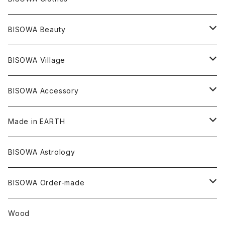
シャーマンダウ
スギライト
アーカンソー
バンブー
Others
オーガニックコットン
オーガニックコットン
宇佐美聖子
サンキャッチャー
leggings
浄化アイテム
麻
BISOWA Beauty
ダブルターミネイテッド
スーパーセブン
コロンビア
オーガニックフリース
バンブー
ヘンプコットン
Niceness Music
ヘンプ
Cosmic Hemp 麻炭
ヘアアクセサリー
Others
オラクルカード
絹
ヘンプオイル
BISOWA Village
ツインソウル
ターコイズ
メキシコ
フリース
リネン
バンブー
オーガニックコットン
セージ
ヘンプ
イヤリング
Underwear
キャンドル
Others
Bisowa Club Room
BISOWA Accessory
メタモルフォーゼス
デュモルチェライト
マダガスカル
リネン
リネン
バンブー
石磨き布
オーガニックコットン
HAZE 和蝋燭
キーホルダー
陶器
オーガニックコットン
ヘアゴム
Made in EARTH
セルフフィールド
タンザナイト
中国
リネン
SANGA お香
バンブー
縁キャンドル
大蝶恵美子
宇佐美聖子
Cosmic hemp
バンブー
Misakubo Japan
BISOWA Astrology
ファントム
チャロアイト
アメリカ
やくすぎ香
ワイルドヘンプ
Tomoko Uemura Art 麻炭陶器
碧-AOI-の松葉天然酵母パン
YUGEN GLASS
オーガニックフリース
Uwajima Japan
BISOWA Order-made
カテドラル
トパーズ
ドイツ
ワイルドシルク
others
∞Seiko Usami∞
Wood
セプター
トルマリン