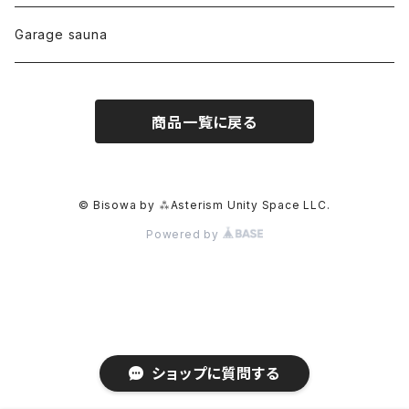
リネン
foods
Garage sauna
クォーツインクォーツ
ムーンストーン
SHIN-ON
ドルフィン
ラピスラズリ
商品一覧に戻る
ギャッベ
ガーデンクォーツ
ラブラドライト
能作
ルチルクォーツ
© Bisowa by ⁂Asterism Unity Space LLC.
Powered by
ラリマー
ハーキマーダイアモンド
スモーキークォーツ
ショップに質問する