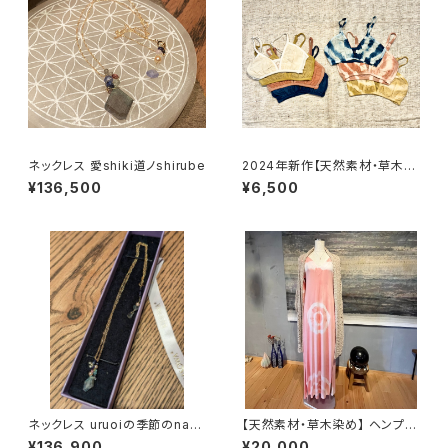
ネックレス 愛shiki道ノshirube
2024年新作【天然素材・草木染
め】Women ブラ ヘンプコット
¥136,500
¥6,500
ンシルク
ネックレス uruoiの季節のnaka
【天然素材・草木染め】 ヘンプオ
で
ーガニックコットンリネンストー
¥136,900
¥20,000