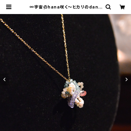
∞宇宙のhana咲く〜ヒカリのdanc
e〜∞ | Bisowa by ⁂Asterism
Unity Space LLC.