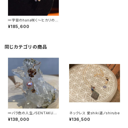
∞宇宙のhana咲く〜ヒカリのd
ance〜∞
¥185,600
同じカテゴリの商品
∞バラ色の人生ノSENTAKUを
ネックレス 愛shiki道ノshirube
∞
¥138,000
¥136,500