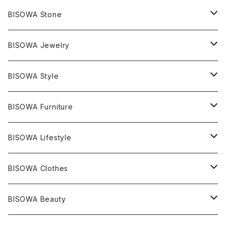
BISOWA Stone
マスタークリスタル / 水晶
BISOWA Jewelry
エレスチャル
石の種類別
ネックレス／ペンダント
BISOWA Style
ライトニング
アメジスト
宇佐美聖子
産地別
ピアス
ONE PIECE
BISOWA Furniture
レムリアンシード
アクアマリン
絹麻 ~kenma~
ヒマラヤ
宇佐美聖子
ヘンプ
ブレスレット
PANTS
のるすく
BISOWA Lifestyle
レコードキーパー
シトリン
Others
ブラジル
Others
オーガニックコットン
宇佐美聖子
ヘンプ
リング
T-SHIRT
Music
BISOWA Clothes
シャーマンダウ
スギライト
アーカンソー
バンブー
Others
オーガニックコットン
オーガニックコットン
宇佐美聖子
サンキャッチャー
leggings
浄化アイテム
麻
BISOWA Beauty
ダブルターミネイテッド
スーパーセブン
コロンビア
オーガニックフリース
バンブー
ヘンプコットン
Niceness Music