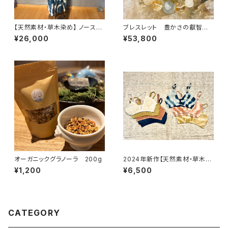
【天然素材・草木染め】 ノースリ
ブレスレット 豊かさの叡智に
ーブワンピース ヘンプコットン
繋がってアソボウ♾
¥26,000
¥53,800
オーガニックグラノーラ 200g
2024年新作【天然素材・草木染
め】Women ブラ ヘンプコット
¥1,200
¥6,500
ンシルク
CATEGORY