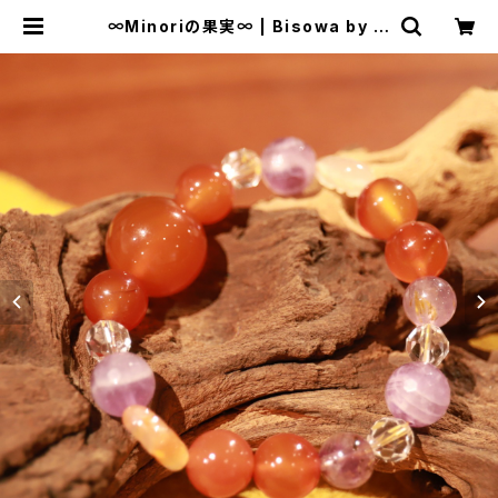
∞Minoriの果実∞ | Bisowa by ⁂
Asterism Unity Space LLC.