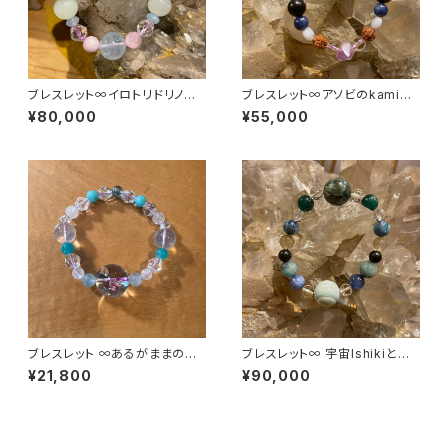
ブレスレット∞イロトリドリノ天
ブレスレット∞アソビのkamiga
使とウタッテオドロウ♪∞
miと共にイキヲシテ∞
¥80,000
¥55,000
ブレスレット ∞あるがままのコ
ブレスレット∞ 宇宙Ishikiとバ
コロのMEをヒラク∞
ランスと共に∞
¥21,800
¥90,000