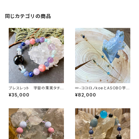
同じカテゴリの商品
ブレスレット 宇宙の果実タチと
∞-ココロノkoeとASOBO宇-
アソボウ
∞
¥35,000
¥82,000