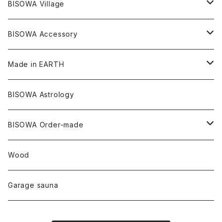
ヘンプ
Cosmic Hemp 麻炭
ヘアアクセサリー
Others
オラクルカード
絹
ヘンプオイル
BISOWA Village
ツインソウル
ターコイズ
メキシコ
フリース
リネン
バンブー
オーガニックコットン
セージ
ヘンプ
イヤリング
Underwear
キャンドル
Others
Bisowa Club Room
BISOWA Accessory
メタモルフォーゼス
デュモルチェライト
マダガスカル
リネン
リネン
バンブー
石磨き布
オーガニックコットン
HAZE 和蝋燭
キーホルダー
陶器
オーガニックコットン
ヘアゴム
Made in EARTH
セルフフィールド
タンザナイト
中国
リネン
SANGA お香
バンブー
縁キャンドル
大蝶恵美子
宇佐美聖子
Cosmic hemp
バンブー
Misakubo Japan
BISOWA Astrology
ファントム
チャロアイト
アメリカ
やくすぎ香
ワイルドヘンプ
Tomoko Uemura Art 麻炭陶器
碧-AOI-の松葉天然酵母パン
YUGEN GLASS
オーガニックフリース
Uwajima Japan
BISOWA Order-made
カテドラル
トパーズ
ドイツ
ワイルドシルク
others
∞Seiko Usami∞
Wood
セプター
トルマリン
リネン
foods
Garage sauna
クォーツインクォーツ
ムーンストーン
SHIN-ON
ドルフィン
ラピスラズリ