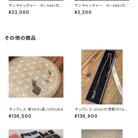
サンキャッチャー Ki-sekiの光
サンキャッチャー Ki-sekiの光
タチ BISOWAオリジナルチャ
タチ BISOWAオリジナルチャ
¥23,000
¥3,300
ーム、星座のチャーム付き(オー
ーム付き
ラ加工)
その他の商品
ネックレス 愛shiki道ノshirube
ネックレス uruoiの季節のnaka
で
¥136,500
¥136,900