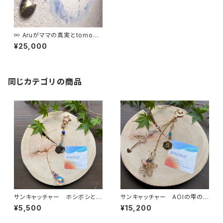
∞ Aruがママの真実とtomoni
∞
¥25,000
同じカテゴリの商品
サンキャッチャー ホシボシとア
サンキャッチャー AOIの雫の
ソブ唄
恵みをあなたへ
¥5,500
¥15,200