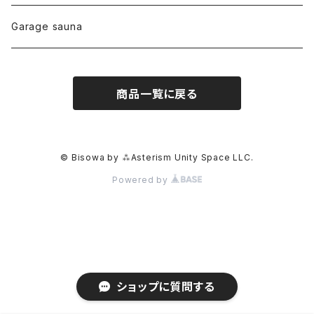
リネン
foods
Garage sauna
クォーツインクォーツ
ムーンストーン
SHIN-ON
ドルフィン
ラピスラズリ
商品一覧に戻る
ギャッベ
ガーデンクォーツ
ラブラドライト
能作
ルチルクォーツ
© Bisowa by ⁂Asterism Unity Space LLC.
Powered by
ラリマー
ハーキマーダイアモンド
スモーキークォーツ
ショップに質問する