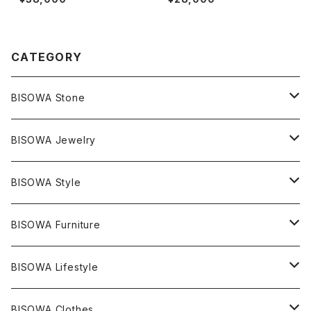
CATEGORY
BISOWA Stone
マスタークリスタル / 水晶
BISOWA Jewelry
エレスチャル
石の種類別
ネックレス／ペンダント
BISOWA Style
ライトニング
アメジスト
宇佐美聖子
産地別
ピアス
ONE PIECE
BISOWA Furniture
レムリアンシード
アクアマリン
絹麻 ~kenma~
ヒマラヤ
宇佐美聖子
ヘンプ
ブレスレット
PANTS
のるすく
BISOWA Lifestyle
レコードキーパー
シトリン
Others
ブラジル
Others
オーガニックコットン
宇佐美聖子
ヘンプ
リング
T-SHIRT
Music
BISOWA Clothes