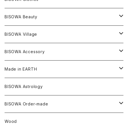
シャーマンダウ
スギライト
アーカンソー
バンブー
Others
オーガニックコットン
オーガニックコットン
宇佐美聖子
サンキャッチャー
leggings
浄化アイテム
麻
BISOWA Beauty
ダブルターミネイテッド
スーパーセブン
コロンビア
オーガニックフリース
バンブー
ヘンプコットン
Niceness Music
ヘンプ
Cosmic Hemp 麻炭
ヘアアクセサリー
Others
オラクルカード
絹
ヘンプオイル
BISOWA Village
ツインソウル
ターコイズ
メキシコ
フリース
リネン
バンブー
オーガニックコットン
セージ
ヘンプ
イヤリング
Underwear
キャンドル
Others
Bisowa Club Room
BISOWA Accessory
メタモルフォーゼス
デュモルチェライト
マダガスカル
リネン
リネン
バンブー
石磨き布
オーガニックコットン
HAZE 和蝋燭
キーホルダー
陶器
オーガニックコットン
ヘアゴム
Made in EARTH
セルフフィールド
タンザナイト
中国
リネン
SANGA お香
バンブー
縁キャンドル
大蝶恵美子
宇佐美聖子
Cosmic hemp
バンブー
Misakubo Japan
BISOWA Astrology
ファントム
チャロアイト
アメリカ
やくすぎ香
ワイルドヘンプ
Tomoko Uemura Art 麻炭陶器
碧-AOI-の松葉天然酵母パン
YUGEN GLASS
オーガニックフリース
Uwajima Japan
BISOWA Order-made
カテドラル
トパーズ
ドイツ
ワイルドシルク
others
∞Seiko Usami∞
Wood
セプター
トルマリン