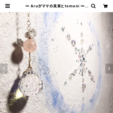
∞ Aruがママの真実とtomoni ∞ |
Bisowa by ⁂Asterism Unity S
pace LLC.