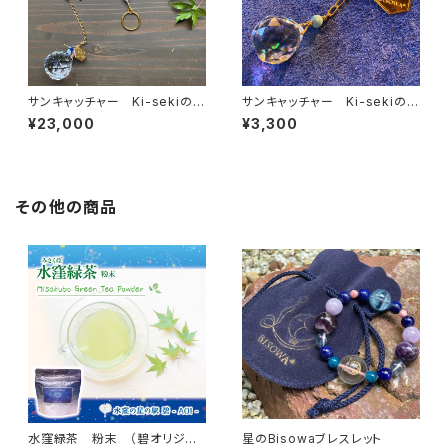
サンキャッチャー Ki-sekiの光
サンキャッチャー Ki-sekiの光
タチ BISOWAオリジナルチャ
タチ BISOWAオリジナルチャ
¥23,000
¥3,300
ーム、星座のチャーム付き(オー
ーム付き
ラ加工)
その他の商品
水窪緑茶 粉末 （碧オリジナ
星のBisowaブレスレット