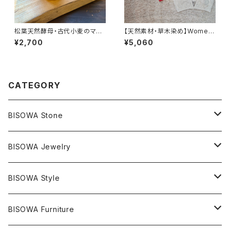
松葉天然酵母・古代小麦のマフ
【天然素材・草木染め】Womem
ィン【6個】
ブラ バンブー
¥2,700
¥5,060
CATEGORY
BISOWA Stone
マスタークリスタル / 水晶
BISOWA Jewelry
エレスチャル
石の種類別
ネックレス／ペンダント
BISOWA Style
ライトニング
アメジスト
宇佐美聖子
産地別
ピアス
ONE PIECE
BISOWA Furniture