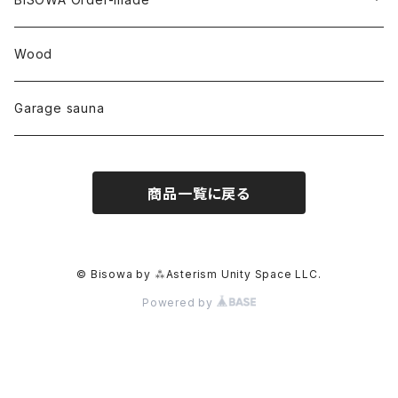
カテドラル
トパーズ
ドイツ
ワイルドシルク
others
∞Seiko Usami∞
Wood
セプター
トルマリン
リネン
foods
Garage sauna
クォーツインクォーツ
ムーンストーン
SHIN-ON
ドルフィン
ラピスラズリ
商品一覧に戻る
ギャッベ
ガーデンクォーツ
ラブラドライト
能作
ルチルクォーツ
© Bisowa by ⁂Asterism Unity Space LLC.
Powered by
ラリマー
ハーキマーダイアモンド