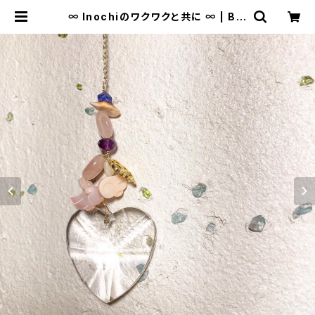
∞ Inochiのワクワクと共に ∞ | Bis
owa by ⁂Asterism Unity Spac
e LLC.