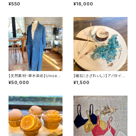
ル）
¥550
¥16,000
【天然素材・草木染め】Unisex
【細石（さざれいし）】アパタイ
カシュクール ヘンプコットン
ト 100g
¥50,000
¥1,500