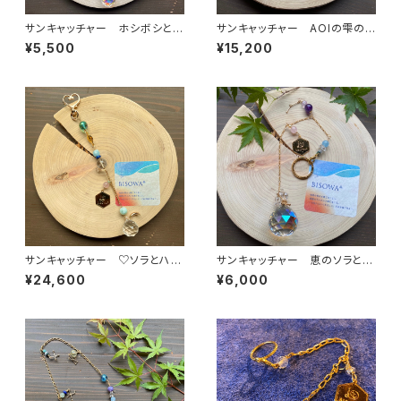
サンキャッチャー ホシボシとア
サンキャッチャー AOIの雫の
ソブ唄
恵みをあなたへ
¥5,500
¥15,200
サンキャッチャー ♡ソラとハー
サンキャッチャー 恵のソラとキ
トの満ちた唄を♡
ラmekiのダンスを踊ろう
¥24,600
¥6,000