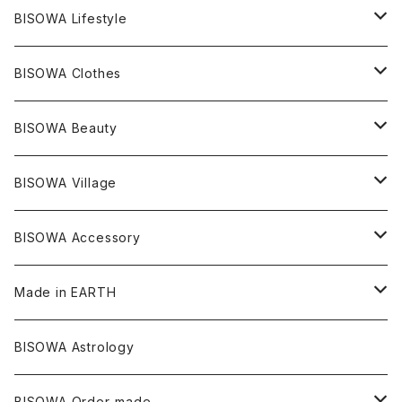
レムリアンシード
アクアマリン
絹麻 ~kenma~
ヒマラヤ
宇佐美聖子
ヘンプ
ブレスレット
PANTS
のるすく
BISOWA Lifestyle
レコードキーパー
シトリン
Others
ブラジル
Others
オーガニックコットン
宇佐美聖子
ヘンプ
リング
T-SHIRT
Music
BISOWA Clothes
シャーマンダウ
スギライト
アーカンソー
バンブー
Others
オーガニックコットン
オーガニックコットン
宇佐美聖子
サンキャッチャー
leggings
浄化アイテム
麻
BISOWA Beauty
ダブルターミネイテッド
スーパーセブン
コロンビア
オーガニックフリース
バンブー
ヘンプコットン
Niceness Music
ヘンプ
Cosmic Hemp 麻炭
ヘアアクセサリー
Others
オラクルカード
絹
ヘンプオイル
BISOWA Village
ツインソウル
ターコイズ
メキシコ
フリース
リネン
バンブー
オーガニックコットン
セージ
ヘンプ
イヤリング
Underwear
キャンドル
Others
Bisowa Club Room
BISOWA Accessory
メタモルフォーゼス
デュモルチェライト
マダガスカル
リネン
リネン
バンブー
石磨き布
オーガニックコットン
HAZE 和蝋燭
キーホルダー
陶器
オーガニックコットン
ヘアゴム
Made in EARTH
セルフフィールド
タンザナイト
中国
リネン
SANGA お香
バンブー
縁キャンドル
大蝶恵美子
宇佐美聖子
Cosmic hemp
バンブー
Misakubo Japan
BISOWA Astrology
ファントム
チャロアイト
アメリカ
やくすぎ香
ワイルドヘンプ
Tomoko Uemura Art 麻炭陶器
碧-AOI-の松葉天然酵母パン
YUGEN GLASS
オーガニックフリース
Uwajima Japan
BISOWA Order-made