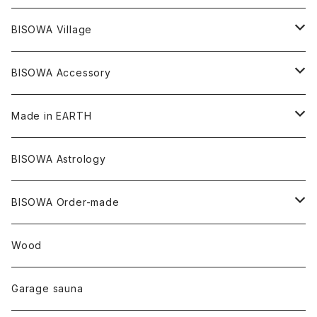
ダブルターミネイテッド
スーパーセブン
コロンビア
オーガニックフリース
バンブー
ヘンプコットン
Niceness Music
ヘンプ
Cosmic Hemp 麻炭
ヘアアクセサリー
Others
オラクルカード
絹
ヘンプオイル
BISOWA Village
ツインソウル
ターコイズ
メキシコ
フリース
リネン
バンブー
オーガニックコットン
セージ
ヘンプ
イヤリング
Underwear
キャンドル
Others
Bisowa Club Room
BISOWA Accessory
メタモルフォーゼス
デュモルチェライト
マダガスカル
リネン
リネン
バンブー
石磨き布
オーガニックコットン
HAZE 和蝋燭
キーホルダー
陶器
オーガニックコットン
ヘアゴム
Made in EARTH
セルフフィールド
タンザナイト
中国
リネン
SANGA お香
バンブー
縁キャンドル
大蝶恵美子
宇佐美聖子
Cosmic hemp
バンブー
Misakubo Japan
BISOWA Astrology
ファントム
チャロアイト
アメリカ
やくすぎ香
ワイルドヘンプ
Tomoko Uemura Art 麻炭陶器
碧-AOI-の松葉天然酵母パン
YUGEN GLASS
オーガニックフリース
Uwajima Japan
BISOWA Order-made
カテドラル
トパーズ
ドイツ
ワイルドシルク
others
∞Seiko Usami∞
Wood
セプター
トルマリン
リネン
foods
Garage sauna
クォーツインクォーツ
ムーンストーン