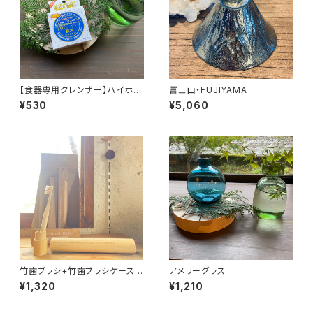
【食器専用クレンザー】ハイホー
富士山・FUJIYAMA
ム NEO クリーナー
¥530
¥5,060
竹歯ブラシ+竹歯ブラシケースセ
アメリーグラス
ット
¥1,320
¥1,210