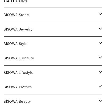
CATEGORY
BISOWA Stone
マスタークリスタル / 水晶
BISOWA Jewelry
エレスチャル
石の種類別
ネックレス／ペンダント
BISOWA Style
ライトニング
アメジスト
宇佐美聖子
産地別
ピアス
ONE PIECE
BISOWA Furniture
レムリアンシード
アクアマリン
絹麻 ~kenma~
ヒマラヤ
宇佐美聖子
ヘンプ
ブレスレット
PANTS
のるすく
BISOWA Lifestyle
レコードキーパー
シトリン
Others
ブラジル
Others
オーガニックコットン
宇佐美聖子
ヘンプ
リング
T-SHIRT
Music
BISOWA Clothes
シャーマンダウ
スギライト
アーカンソー
バンブー
Others
オーガニックコットン
オーガニックコットン
宇佐美聖子
サンキャッチャー
leggings
浄化アイテム
麻
BISOWA Beauty