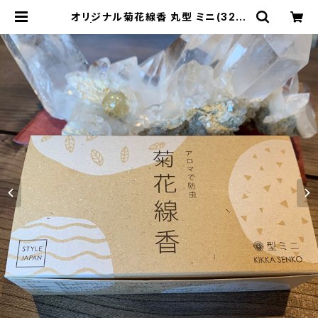
オリジナル菊花線香 丸型 ミニ(32巻
入) | Bisowa by ⁂Asterism Un
ity Space LLC.