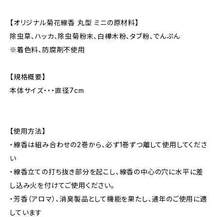
【オリジナル菊花線香 丸型 ミニの原材料】
除虫草、ハッカ、除虫菊粉末、白樺木粉、タブ粉、でんぷん
※着色料、防腐剤不使用
【規格概要】
本体サイズ・・・直径7cm
【使用方法】
・線香は組み合わせの2巻から、必ず1巻ずつ離して使用してくださ
い
・線香立ての打ち抜き部分を起こし、線香の中心の穴に水平に差
し込み火を付けてご使用ください。
・芳香（アロマ）、消臭製品として機能を果たし、通年のご使用に適
しています