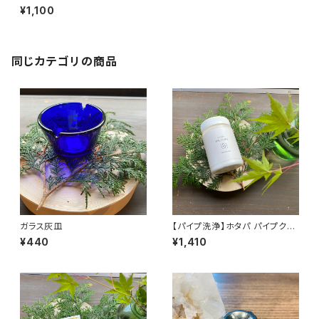
(32巻入)
¥1,100
同じカテゴリの商品
ガラス灰皿
【パイプ洗浄】ホタパ パイプクリ
ーン (200g)
¥440
¥1,410