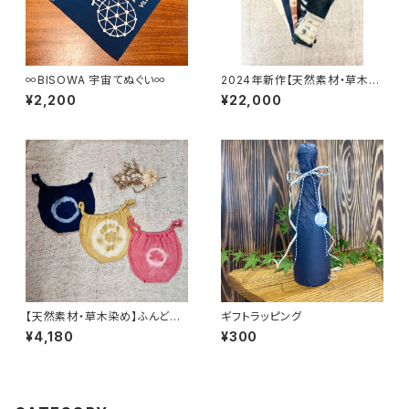
∞BISOWA 宇宙てぬぐい∞
2024年新作【天然素材・草木染
め】Noragi pants ヘンプコッ
¥2,200
¥22,000
トン
【天然素材・草木染め】ふんどし
ギフトラッピング
パンツ ヘンプコットン
¥4,180
¥300