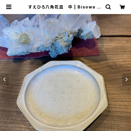
すえひろ八角花皿 中 | Bisowa by
⁂Asterism Unity Space LLC.