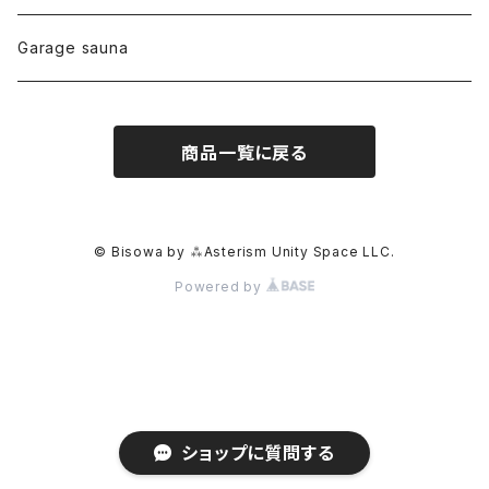
リネン
foods
Garage sauna
クォーツインクォーツ
ムーンストーン
SHIN-ON
ドルフィン
ラピスラズリ
商品一覧に戻る
ギャッベ
ガーデンクォーツ
ラブラドライト
能作
ルチルクォーツ
© Bisowa by ⁂Asterism Unity Space LLC.
Powered by
ラリマー
ハーキマーダイアモンド
スモーキークォーツ
ショップに質問する