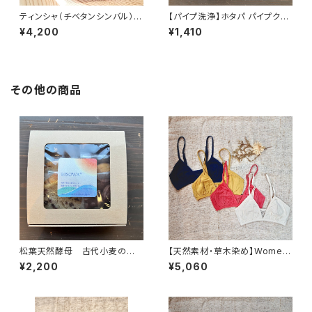
ティンシャ（チベタンシンバル）
【パイプ洗浄】ホタパ パイプクリ
《オムマニ柄》
ーン (200g)
¥4,200
¥1,410
その他の商品
松葉天然酵母 古代小麦の発
【天然素材・草木染め】Womem
酵菓子 詰め合わせセット
ブラ ヘンプコットン
¥2,200
¥5,060