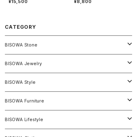
¥15,500
¥8,800
ナチュラル
CATEGORY
BISOWA Stone
マスタークリスタル / 水晶
BISOWA Jewelry
エレスチャル
石の種類別
ネックレス／ペンダント
BISOWA Style
ライトニング
アメジスト
宇佐美聖子
産地別
ピアス
ONE PIECE
BISOWA Furniture
レムリアンシード
アクアマリン
絹麻 ~kenma~
ヒマラヤ
宇佐美聖子
ヘンプ
ブレスレット
PANTS
のるすく
BISOWA Lifestyle
レコードキーパー
シトリン
Others
ブラジル
Others
オーガニックコットン
宇佐美聖子
ヘンプ