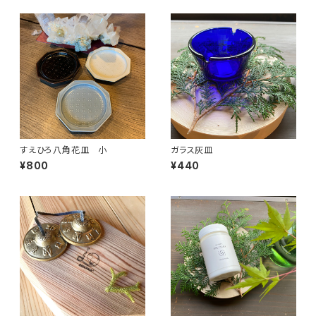
すえひろ八角花皿 小
ガラス灰皿
¥800
¥440