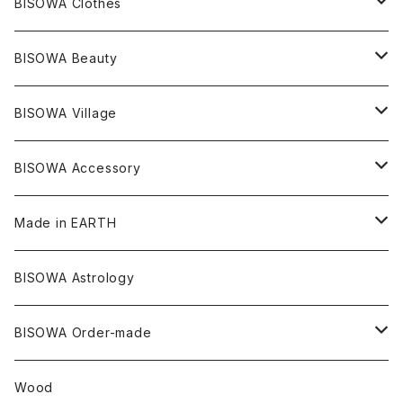
リング
T-SHIRT
Music
BISOWA Clothes
シャーマンダウ
スギライト
アーカンソー
バンブー
Others
オーガニックコットン
オーガニックコットン
宇佐美聖子
サンキャッチャー
leggings
浄化アイテム
麻
BISOWA Beauty
ダブルターミネイテッド
スーパーセブン
コロンビア
オーガニックフリース
バンブー
ヘンプコットン
Niceness Music
ヘンプ
Cosmic Hemp 麻炭
ヘアアクセサリー
Others
オラクルカード
絹
ヘンプオイル
BISOWA Village
ツインソウル
ターコイズ
メキシコ
フリース
リネン
バンブー
オーガニックコットン
セージ
ヘンプ
イヤリング
Underwear
キャンドル
Others
Bisowa Club Room
BISOWA Accessory
メタモルフォーゼス
デュモルチェライト
マダガスカル
リネン
リネン
バンブー
石磨き布
オーガニックコットン
HAZE 和蝋燭
キーホルダー
陶器
オーガニックコットン
ヘアゴム
Made in EARTH
セルフフィールド
タンザナイト
中国
リネン
SANGA お香
バンブー
縁キャンドル
大蝶恵美子
宇佐美聖子
Cosmic hemp
バンブー
Misakubo Japan
BISOWA Astrology
ファントム
チャロアイト
アメリカ
やくすぎ香
ワイルドヘンプ
Tomoko Uemura Art 麻炭陶器
碧-AOI-の松葉天然酵母パン
YUGEN GLASS
オーガニックフリース
Uwajima Japan
BISOWA Order-made
カテドラル
トパーズ
ドイツ
ワイルドシルク
others
∞Seiko Usami∞
Wood
セプター
トルマリン