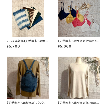
2024年新作【天然素材・草木染
【天然素材・草木染め】Womem
め】フンドシ ヘンプシルク
ブラ バンブー
¥5,700
¥5,060
【天然素材・草木染め】バックパッ
【天然素材・草木染め】Unisex
ク ワイルドヘンプ 藍染
ロングTシャツ ヘンプコットン