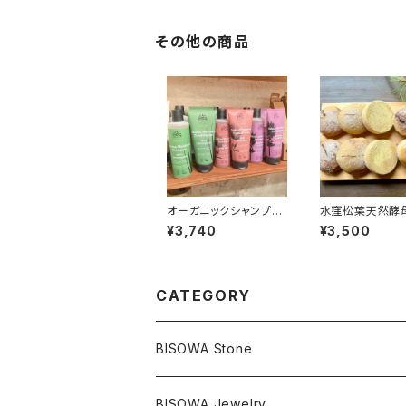
その他の商品
オーガニックシャンプー
水窪松葉天然酵
＆コンディショナーセッ
節のパンセット
¥3,740
¥3,500
ト
CATEGORY
BISOWA Stone
マスタークリスタル / 水晶
BISOWA Jewelry