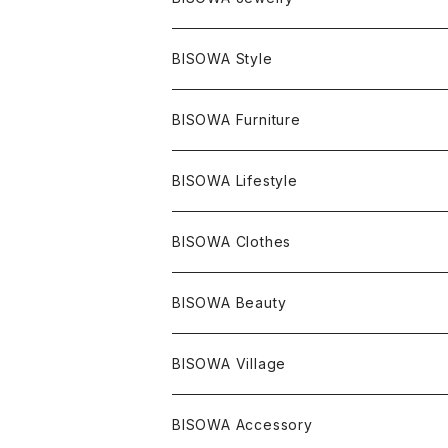
エレスチャル
石の種類別
ネックレス／ペンダント
BISOWA Style
ライトニング
アメジスト
宇佐美聖子
産地別
ピアス
ONE PIECE
BISOWA Furniture
レムリアンシード
アクアマリン
絹麻 ~kenma~
ヒマラヤ
宇佐美聖子
ヘンプ
ブレスレット
PANTS
のるすく
BISOWA Lifestyle
レコードキーパー
シトリン
Others
ブラジル
Others
オーガニックコットン
宇佐美聖子
ヘンプ
リング
T-SHIRT
Music
BISOWA Clothes
シャーマンダウ
スギライト
アーカンソー
バンブー
Others
オーガニックコットン
オーガニックコットン
宇佐美聖子
サンキャッチャー
leggings
浄化アイテム
麻
BISOWA Beauty
ダブルターミネイテッド
スーパーセブン
コロンビア
オーガニックフリース
バンブー
ヘンプコットン
Niceness Music
ヘンプ
Cosmic Hemp 麻炭
ヘアアクセサリー
Others
オラクルカード
絹
ヘンプオイル
BISOWA Village
ツインソウル
ターコイズ
メキシコ
フリース
リネン
バンブー
オーガニックコットン
セージ
ヘンプ
イヤリング
Underwear
キャンドル
Others
Bisowa Club Room
BISOWA Accessory