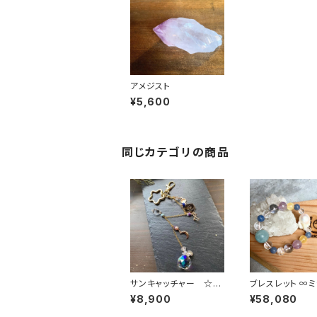
アメジスト
¥5,600
同じカテゴリの商品
サンキャッチャー ☆星
ブレスレット ∞ミラクル
の駅＊星の唄♪途中下
no泉∞
¥8,900
¥58,080
車のタビ→