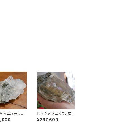
ヤ マニハール産
ヒマラヤ マニカラン産ル
ラスター 0.36k
チルクォーツ
0,000
¥237,600