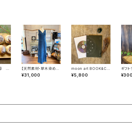
母 季
【天然素材・草木染め】
moon art BOOK&CD
ギフト
フリースワンピース ヘ
- Akira Ikeda（CD）
¥31,000
¥5,800
¥30
ンプコットン