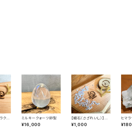
ミルキークォーツ卵型
【細石（さざれいし）】ブ
ヒマラ
ルーレースアゲート100
水晶ク
¥16,000
¥1,000
¥18
g
g