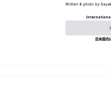
Written & photo by Saya
Internationa
日本国内