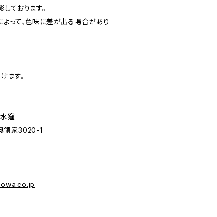
影しております。
によって、色味に差が出る場合があり
けます。
クル水窪
家3020-1
sowa.co.jp