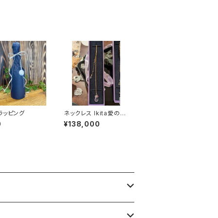
ラッピング
ネックレス Ikita愛の輝
きのuta
0
¥138,000