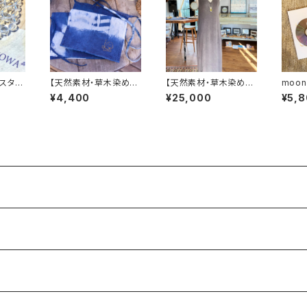
スター
【天然素材・草木染め】
【天然素材・草木染め】
moon
フンドシ
ノースリーブワンピー
- Aki
¥4,400
¥25,000
¥5,
ス バンブー