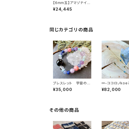
【6mm玉】アマゾナイト
シリカ源ブレスレット
¥24,445
同じカテゴリの商品
ブレスレット 宇宙の果
∞-ココロノkoe
実タチとアソボウ
BO宇-∞
¥35,000
¥82,000
その他の商品