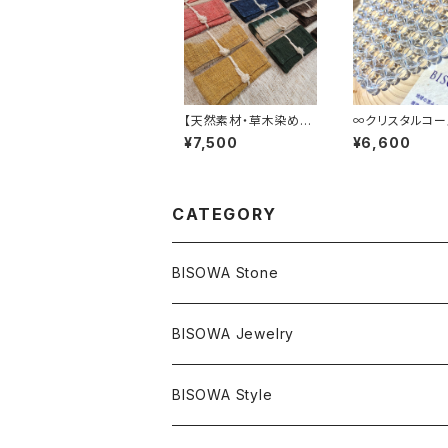
【天然素材・草木染め】
∞クリスタルコー
財布 ワイルドヘンプ
∞
¥7,500
¥6,600
CATEGORY
BISOWA Stone
マスタークリスタル / 水晶
BISOWA Jewelry
エレスチャル
石の種類別
ネックレス／ペンダント
BISOWA Style
ライトニング