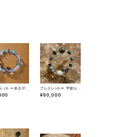
レット ∞あるがま
ブレスレット∞ 宇宙Ishi
コロのMEをヒラ
kiとバランスと共に∞
800
¥90,000