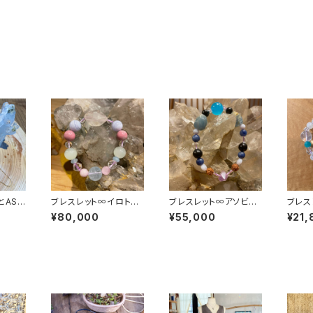
とASO
ブレスレット∞イロトリ
ブレスレット∞アソビの
ブレス
ドリノ天使とウタッテオ
kamigamiと共にイキ
まのコ
¥80,000
¥55,000
¥21,
ドロウ♪∞
ヲシテ∞
ク∞