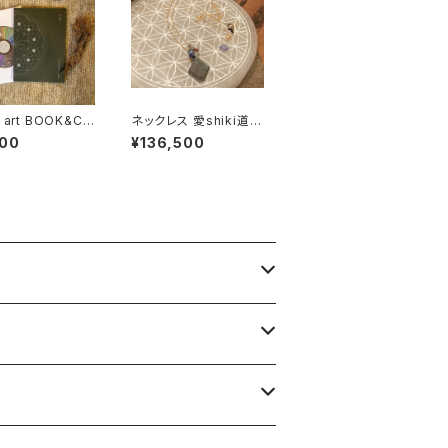
 art BOOK&CD
ネックレス 愛shiki道ノ
ra Ikeda（CD）
shirube
800
¥136,500