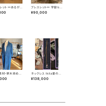
レット ∞あるがま
ブレスレット∞ 宇宙Ishi
コロのMEをヒラ
kiとバランスと共に∞
800
¥90,000
素材・草木染め】U
ネックレス Ikita愛の輝
ex カシュクール
きのuta
,000
¥138,000
コットン