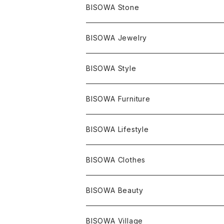
BISOWA Stone
マスタークリスタル / 水晶
BISOWA Jewelry
エレスチャル
石の種類別
ネックレス／ペンダント
BISOWA Style
ライトニング
アメジスト
宇佐美聖子
産地別
ピアス
ONE PIECE
BISOWA Furniture
レムリアンシード
アクアマリン
絹麻 ~kenma~
ヒマラヤ
宇佐美聖子
ヘンプ
ブレスレット
PANTS
のるすく
BISOWA Lifestyle
レコードキーパー
シトリン
Others
ブラジル
Others
オーガニックコットン
宇佐美聖子
ヘンプ
リング
T-SHIRT
Music
BISOWA Clothes
シャーマンダウ
スギライト
アーカンソー
バンブー
Others
オーガニックコットン
オーガニックコットン
宇佐美聖子
サンキャッチャー
leggings
浄化アイテム
麻
BISOWA Beauty
ダブルターミネイテッド
スーパーセブン
コロンビア
オーガニックフリース
バンブー
ヘンプコットン
Niceness Music
ヘンプ
Cosmic Hemp 麻炭
ヘアアクセサリー
Others
オラクルカード
絹
ヘンプオイル
BISOWA Village