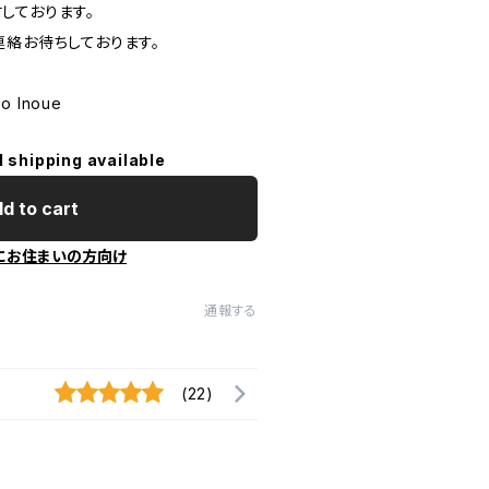
しております。
連絡お待ちしております。
ko Inoue
l shipping available
d to cart
にお住まいの方向け
通報する
(22)