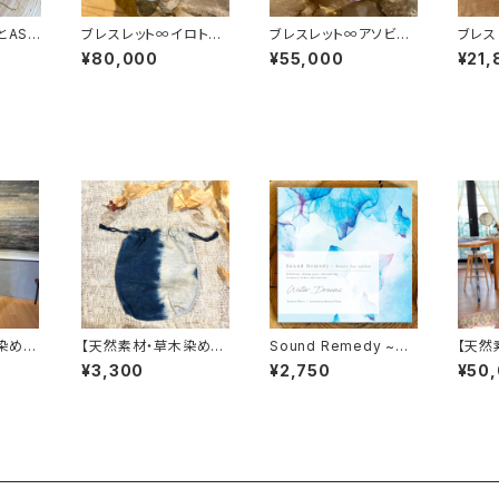
とASO
ブレスレット∞イロトリ
ブレスレット∞アソビの
ブレス
ドリノ天使とウタッテオ
kamigamiと共にイキ
まのコ
¥80,000
¥55,000
¥21,
ドロウ♪∞
ヲシテ∞
ク∞
染め】
【天然素材・草木染め】
Sound Remedy ~M
【天然
クコッ
巾着ポーチ・ヘンプコッ
usic for salon~ / Wa
nis
¥3,300
¥2,750
¥50
ル[生
トン L
ter Dreams（CD)
ヘンプ