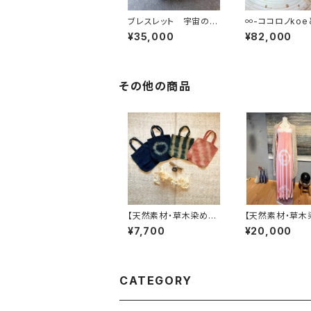
ブレスレット 宇宙の果
∞-ココロノkoe
実タチとアソボウ
BO宇-∞
¥35,000
¥82,000
その他の商品
【天然素材・草木染め】
【天然素材・草木
エコバッグ 100％wil
ヘンプオーガニッ
¥7,700
¥20,000
d hemp
トンリネンストー
成り]
CATEGORY