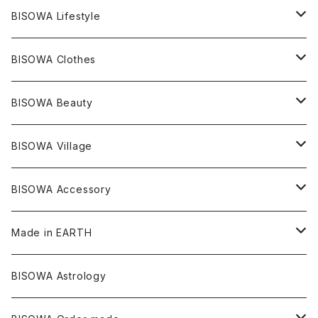
レムリアンシード
アクアマリン
絹麻 ~kenma~
ヒマラヤ
宇佐美聖子
ヘンプ
ブレスレット
PANTS
のるすく
BISOWA Lifestyle
レコードキーパー
シトリン
Others
ブラジル
Others
オーガニックコットン
宇佐美聖子
ヘンプ
リング
T-SHIRT
Music
BISOWA Clothes
シャーマンダウ
スギライト
アーカンソー
バンブー
Others
オーガニックコットン
オーガニックコットン
宇佐美聖子
サンキャッチャー
leggings
浄化アイテム
麻
BISOWA Beauty
ダブルターミネイテッド
スーパーセブン
コロンビア
オーガニックフリース
バンブー
ヘンプコットン
Niceness Music
ヘンプ
Cosmic Hemp 麻炭
ヘアアクセサリー
Others
オラクルカード
絹
ヘンプオイル
BISOWA Village
ツインソウル
ターコイズ
メキシコ
フリース
リネン
バンブー
オーガニックコットン
セージ
ヘンプ
イヤリング
Underwear
キャンドル
Others
Bisowa Club Room
BISOWA Accessory
メタモルフォーゼス
デュモルチェライト
マダガスカル
リネン
リネン
バンブー
石磨き布
オーガニックコットン
HAZE 和蝋燭
キーホルダー
陶器
オーガニックコットン
ヘアゴム
Made in EARTH
セルフフィールド
タンザナイト
中国
リネン
SANGA お香
バンブー
縁キャンドル
大蝶恵美子
宇佐美聖子
Cosmic hemp
バンブー
Misakubo Japan
BISOWA Astrology
ファントム
チャロアイト
アメリカ
やくすぎ香
ワイルドヘンプ
Tomoko Uemura Art 麻炭陶器
碧-AOI-の松葉天然酵母パン