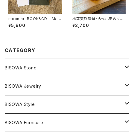
moon art BOOK&CD - Akira
松葉天然酵母・古代小麦のマフ
Ikeda（CD）
ィン【6個】
¥5,800
¥2,700
CATEGORY
BISOWA Stone
マスタークリスタル / 水晶
BISOWA Jewelry
エレスチャル
石の種類別
ネックレス／ペンダント
BISOWA Style
ライトニング
アメジスト
宇佐美聖子
産地別
ピアス
ONE PIECE
BISOWA Furniture