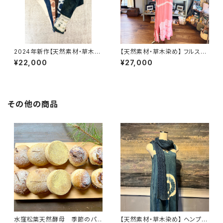
2024年新作【天然素材・草木染
【天然素材・草木染め】 フルスリ
め】Noragi pants ヘンプコッ
ーブワンピース バンブー
¥22,000
¥27,000
トン
その他の商品
水窪松葉天然酵母 季節のパン
【天然素材・草木染め】 ヘンプオ