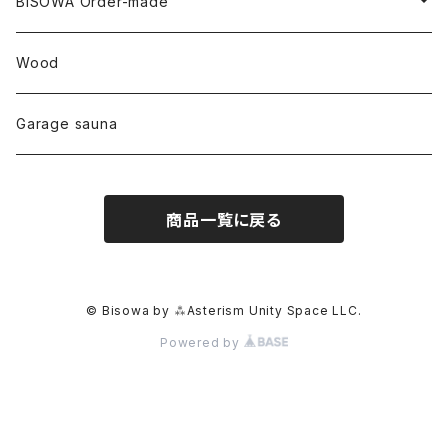
YUGEN GLASS
オーガニックフリース
Uwajima Japan
BISOWA Order-made
カテドラル
トパーズ
ドイツ
ワイルドシルク
others
∞Seiko Usami∞
Wood
セプター
トルマリン
リネン
foods
Garage sauna
クォーツインクォーツ
ムーンストーン
SHIN-ON
ドルフィン
ラピスラズリ
商品一覧に戻る
ギャッベ
ガーデンクォーツ
ラブラドライト
能作
ルチルクォーツ
© Bisowa by ⁂Asterism Unity Space LLC.
Powered by
ラリマー
ハーキマーダイアモンド