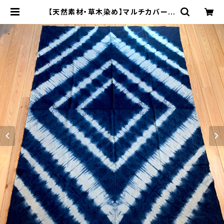
【天然素材・草木染め】マルチカバー
ヘンプコットン | Bisowa by ⁂Ast
erism Unity Space LLC.