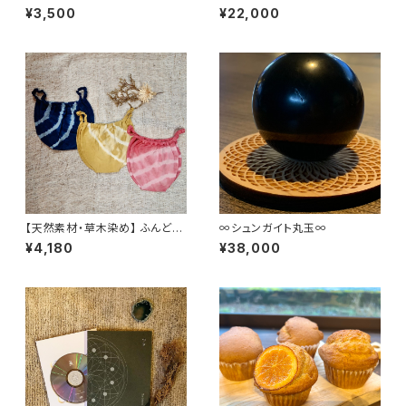
セット
ーガニックコットンリネンストー
¥3,500
¥22,000
ル
【天然素材・草木染め】 ふんどし
∞シュンガイト丸玉∞
パンツ バンブー
¥4,180
¥38,000