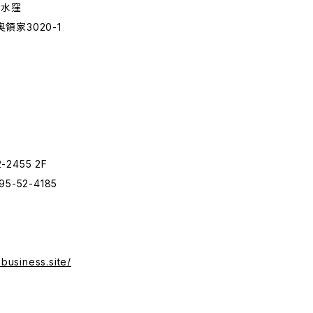
クル水窪
家3020-1
455 2F
895-52-4185
.business.site/