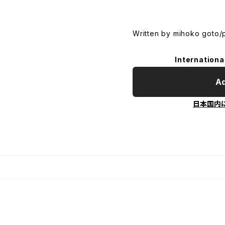
Written by mihoko goto/
Internationa
Ad
日本国内