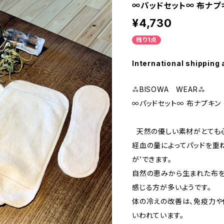
∞パッドセット∞ 布ナプ
¥4,730
残り1点
International shipping 
⁂BISOWA WEAR⁂
∞パッドセット∞ 布ナプキン
天然の優しい素材がとても
経血の量によってパッドを重
が’できます。
自然の恵みから生まれた布を
感じる方が多いようです。
体の冷えの改善は、免疫力や
いわれています。