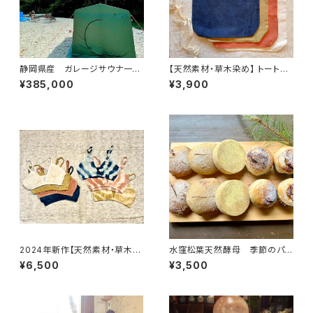
静岡県産 ガレージサウナ一式
【天然素材・草木染め】 トートバ
【テント・ストーブ・スタートセッ
ック ヘンプオーガニックコット
¥385,000
¥3,900
ト】
ン
2024年新作【天然素材・草木染
水窪松葉天然酵母 季節のパン
め】Women ブラ ヘンプコット
セット
¥6,500
¥3,500
ンシルク