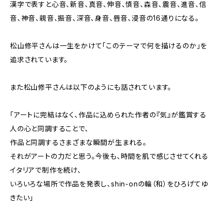
漢字で表すと心音、新音、真音、伸音、慎音、森音、震音、進音、信
音、神音、親音、振音、深音、身音、唇音、浸音の16通りになる。
松山修平さんは一生をかけて「このテーマで何を描けるのか」を
追求されています。
また松山修平さんは以下のようにも話されています。
「アートに完結はなく、作品に込められた作者の『気』が鑑賞する
人の心と同調することで、
作品と同調するさまざまな瞬間が生まれる。
それがアートの力だと思う。今後も、時間を肌で感じさせてくれる
イタリアで制作を続け、
いろいろな場所で作品を発表し、shin-onの輪（和）をひろげてゆ
きたい」