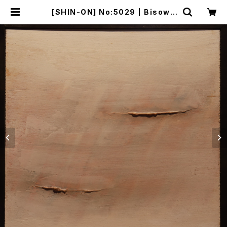
[SHIN-ON] No:5029 | Bisowa
by ⁂Asterism Unity Space LL
C.