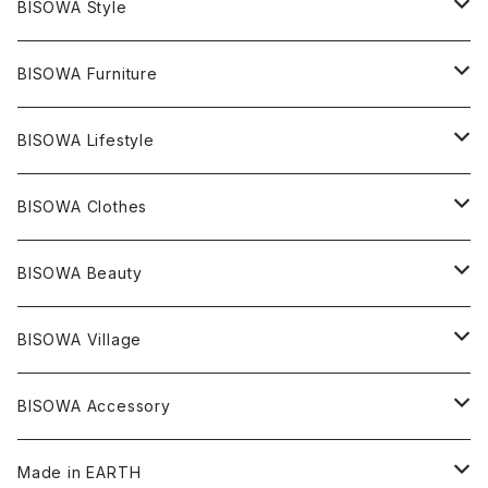
エレスチャル
石の種類別
ネックレス／ペンダント
BISOWA Style
ライトニング
アメジスト
宇佐美聖子
産地別
ピアス
ONE PIECE
BISOWA Furniture
レムリアンシード
アクアマリン
絹麻 ~kenma~
ヒマラヤ
宇佐美聖子
ヘンプ
ブレスレット
PANTS
のるすく
BISOWA Lifestyle
レコードキーパー
シトリン
Others
ブラジル
Others
オーガニックコットン
宇佐美聖子
ヘンプ
リング
T-SHIRT
Music
BISOWA Clothes
シャーマンダウ
スギライト
アーカンソー
バンブー
Others
オーガニックコットン
オーガニックコットン
宇佐美聖子
サンキャッチャー
leggings
浄化アイテム
麻
BISOWA Beauty
ダブルターミネイテッド
スーパーセブン
コロンビア
オーガニックフリース
バンブー
ヘンプコットン
Niceness Music
ヘンプ
Cosmic Hemp 麻炭
ヘアアクセサリー
Others
オラクルカード
絹
ヘンプオイル
BISOWA Village
ツインソウル
ターコイズ
メキシコ
フリース
リネン
バンブー
オーガニックコットン
セージ
ヘンプ
イヤリング
Underwear
キャンドル
Others
Bisowa Club Room
BISOWA Accessory
メタモルフォーゼス
デュモルチェライト
マダガスカル
リネン
リネン
バンブー
石磨き布
オーガニックコットン
HAZE 和蝋燭
キーホルダー
陶器
オーガニックコットン
ヘアゴム
Made in EARTH