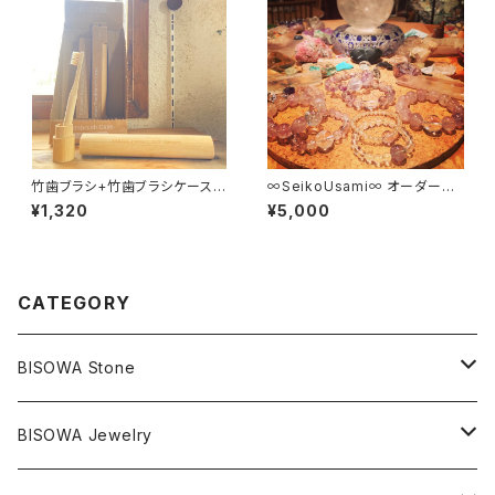
竹歯ブラシ+竹歯ブラシケースセ
∞SeikoUsami∞ オーダーメ
ット
イドBisowa Jewelry
¥1,320
¥5,000
CATEGORY
BISOWA Stone
マスタークリスタル / 水晶
BISOWA Jewelry