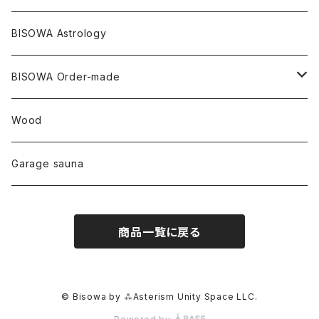
セルフフィールド
タンザナイト
中国
リネン
SANGA お香
バンブー
縁キャンドル
大蝶恵美子
宇佐美聖子
Cosmic hemp
バンブー
Misakubo Japan
BISOWA Astrology
ファントム
チャロアイト
アメリカ
やくすぎ香
ワイルドヘンプ
Tomoko Uemura Art 麻炭陶器
碧-AOI-の松葉天然酵母パン
YUGEN GLASS
オーガニックフリース
Uwajima Japan
BISOWA Order-made
カテドラル
トパーズ
ドイツ
ワイルドシルク
others
∞Seiko Usami∞
Wood
セプター
トルマリン
リネン
foods
Garage sauna
クォーツインクォーツ
ムーンストーン
SHIN-ON
ドルフィン
ラピスラズリ
商品一覧に戻る
ギャッベ
ガーデンクォーツ
ラブラドライト
能作
ルチルクォーツ
© Bisowa by ⁂Asterism Unity Space LLC.