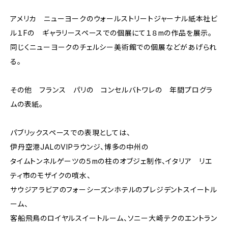
アメリカ ニューヨークのウォールストリートジャーナル紙本社ビ
ル１Fの ギャラリースペースでの個展にて１８mの作品を展示。
同じくニューヨークのチェルシー美術館での個展などがあげられ
る。
その他 フランス パリの コンセルバトワレの 年間プログラ
ムの表紙。
パブリックスペースでの表現としては、
伊丹空港JALのVIPラウンジ、博多の中州の
タイムトンネルゲーツの５mの柱のオブジェ制作、イタリア リエ
ティ市のモザイクの噴水、
サウジアラビアのフォーシーズンホテルのプレジデントスイートル
ーム、
客船飛鳥のロイヤルスイートルーム、ソニー大崎テクのエントラン