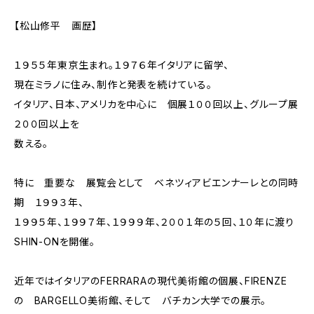
【松山修平 画歴】
１９５５年東京生まれ。１９７６年イタリアに留学、
現在ミラノに住み、制作と発表を続けている。
イタリア、日本、アメリカを中心に 個展１００回以上、グループ展
２００回以上を
数える。
特に 重要な 展覧会として ベネツィアビエンナーレとの同時
期 １９９３年、
１９９５年、１９９７年、１９９９年、２００１年の５回、１０年に渡り
SHIN-ONを開催。
近年ではイタリアのFERRARAの現代美術館の個展、FIRENZE
の BARGELLO美術館、そして バチカン大学での展示。